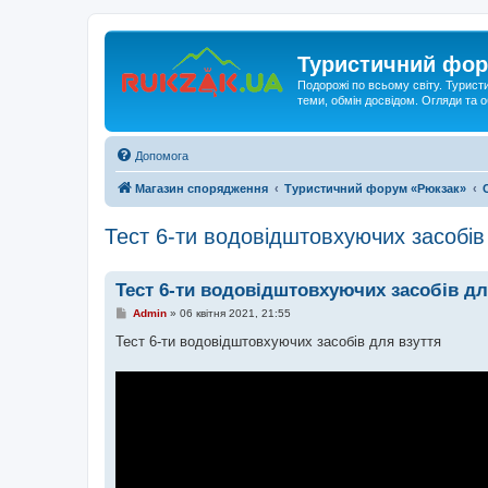
Туристичний фор
Подорожі по всьому світу. Турист
теми, обмін досвідом. Огляди та
Допомога
Магазин спорядження
Туристичний форум «Рюкзак»
Тест 6-ти водовідштовхуючих засобів
Тест 6-ти водовідштовхуючих засобів дл
П
Admin
»
06 квітня 2021, 21:55
о
в
Тест 6-ти водовідштовхуючих засобів для взуття
і
д
о
м
л
е
н
н
я