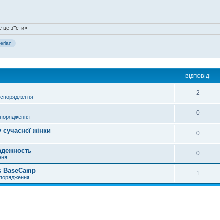
 це з'їсти»!
erlan
ВІДПОВІДІ
2
 спорядження
0
спорядження
у сучасної жінки
0
адежность
0
ння
vs BaseCamp
1
спорядження