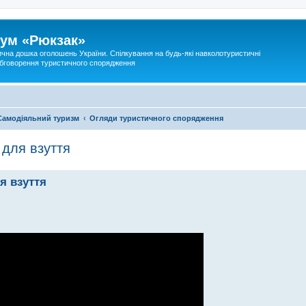
ум «Рюкзак»
ична дошка оголошень України. Спілкування на будь-які навколотуристичні
 обговорення туристичного спорядження
Самодіяльний туризм
Огляди туристичного спорядження
 для взуття
я взуття