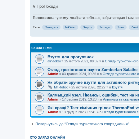
// ПроПоходи
Головна мета туризму: «набрати побільше, забрати подалі і там все
Теги:
Grangers
NikWax
Saphir
Tarrago
Toko
Zamb
СХОЖІ ТЕМИ
Взуття для прогулянок
alinaoksi
»
15 лютого 2021, 00:32
» в
Огляди туристичного
Огляд трекінгового взуття Zamberlan Salathe
Admin
»
03 травня 2024, 09:35
» в
Огляди туристичного 
Як обрати зручне взуття для активного ритм
Mr.Robot
»
25 лютого 2026, 22:27
» в
Взуття
Калмыцкий узел. Нюансы, ошибки, тест на н
Admin
»
17 серпня 2019, 13:28
» в
Альпінізм та скелелазі
Які кращі? Тест хімічних грілок ThermoPad 
Admin
»
13 грудня 2023, 09:41
» в
Огляди туристичного 
Повернутись до “Огляди туристичного спорядження”
ХТО ЗАРАЗ ОНЛАЙН