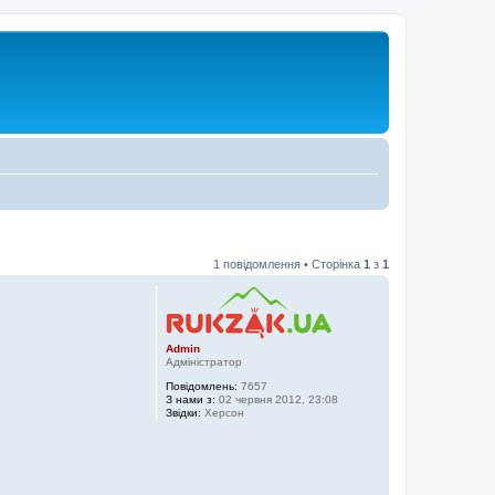
1 повідомлення • Сторінка
1
з
1
Admin
Адміністратор
Повідомлень:
7657
З нами з:
02 червня 2012, 23:08
Звідки:
Херсон