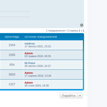
Д
о
1 повідомлення • Сторінка
1
з
1
г
о
ПЕРЕГЛЯДИ
ОСТАННЄ ПОВІДОМЛЕННЯ
р
и
maderas
1554
17 лютого 2021, 23:15
Admin
1595
03 травня 2024, 09:35
Mr.Robot
654
25 лютого 2026, 22:27
Admin
3820
17 серпня 2019, 13:28
Admin
1327
26 січня 2024, 19:39
Перейти