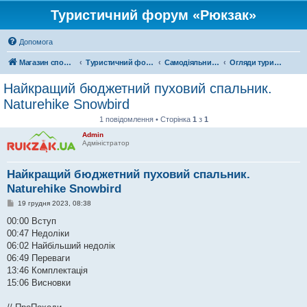
Туристичний форум «Рюкзак»
Допомога
Магазин спорядження
Туристичний форум «Рюкзак»
Самодіяльний туризм
Огляди туристичного спорядження
Найкращий бюджетний пуховий спальник.
Naturehike Snowbird
1 повідомлення • Сторінка
1
з
1
Admin
Адміністратор
Найкращий бюджетний пуховий спальник.
Naturehike Snowbird
П
19 грудня 2023, 08:38
о
в
00:00 Вступ
і
00:47 Недоліки
д
о
06:02 Найбільший недолік
м
06:49 Переваги
л
е
13:46 Комплектація
н
15:06 Висновки
н
я