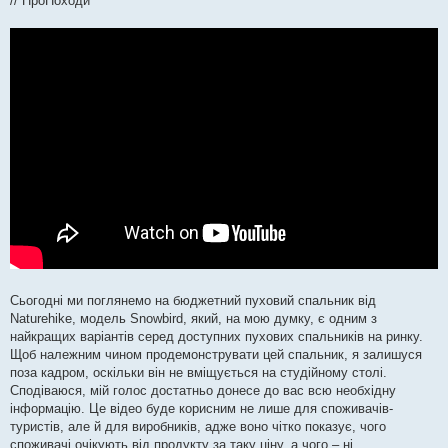
// ПроПоходи
Сьогодні ми поглянемо на бюджетний пуховий спальник від
Naturehike, модель Snowbird, який, на мою думку, є одним з
найкращих варіантів серед доступних пухових спальників на ринку.
Щоб належним чином продемонструвати цей спальник, я залишуся
поза кадром, оскільки він не вміщується на студійному столі.
Сподіваюся, мій голос достатньо донесе до вас всю необхідну
інформацію. Це відео буде корисним не лише для споживачів-
туристів, але й для виробників, адже воно чітко показує, чого
споживачі очікують від продукту за таку ціну, а чого – ні.