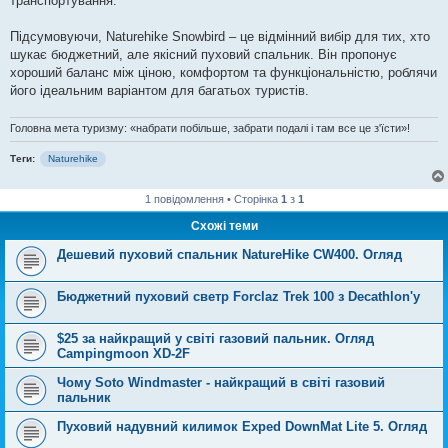
транспортування.
Підсумовуючи, Naturehike Snowbird – це відмінний вибір для тих, хто
шукає бюджетний, але якісний пуховий спальник. Він пропонує
хороший баланс між ціною, комфортом та функціональністю, роблячи
його ідеальним варіантом для багатьох туристів.
Головна мета туризму: «набрати побільше, забрати подалі і там все це з'їсти»!
Теги:
Naturehike
1 повідомлення • Сторінка
1
з
1
Схожі теми
Дешевий пуховий спальник NatureHike CW400. Огляд
Бюджетний пуховий светр Forclaz Trek 100 з Decathlon'у
$25 за найкращий у світі газовий пальник. Огляд
Campingmoon XD-2F
Чому Soto Windmaster - найкращий в світі газовий
пальник
Пуховий надувний килимок Exped DownMat Lite 5. Огляд