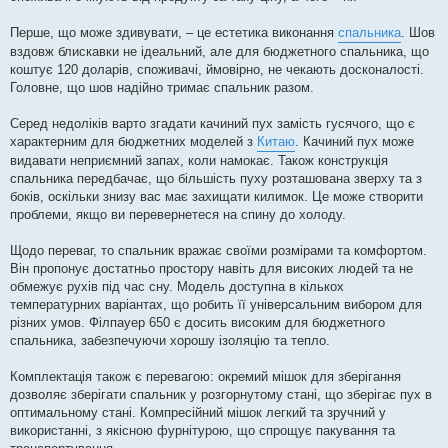
Перше, що може здивувати, – це естетика виконання
спальника
. Шов
вздовж блискавки не ідеальний, але для бюджетного спальника, що
коштує 120 доларів, споживачі, ймовірно, не чекають досконалості.
Головне, що шов надійно тримає спальник разом.
Серед недоліків варто згадати качиний пух замість гусячого, що є
характерним для бюджетних моделей з
Китаю
. Качиний пух може
видавати неприємний запах, коли намокає. Також конструкція
спальника передбачає, що більшість пуху розташована зверху та з
боків, оскільки знизу вас має захищати килимок. Це може створити
проблеми, якщо ви перевернетеся на спину до холоду.
Щодо переваг, то спальник вражає своїми розмірами та комфортом.
Він пропонує достатньо простору навіть для високих людей та не
обмежує рухів під час сну. Модель доступна в кількох
температурних варіантах, що робить її універсальним вибором для
різних умов. Філпауер 650 є досить високим для бюджетного
спальника, забезпечуючи хорошу ізоляцію та тепло.
Комплектація також є перевагою: окремий мішок для зберігання
дозволяє зберігати спальник у розгорнутому стані, що зберігає пух в
оптимальному стані. Компресійний мішок легкий та зручний у
використанні, з якісною фурнітурою, що спрощує пакування та