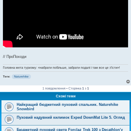
// ПроПоходи
Головна мета туризму: «набрати побільше, забрати подалі і там все це з'їсти»!
Теги:
Naturehike
1 повідомлення • Сторінка
1
з
1
Схожі теми
Найкращий бюджетний пуховий спальник. Naturehike
Snowbird
Пуховий надувний килимок Exped DownMat Lite 5. Огляд
Бюджетний пуховий светр Forclaz Trek 100 з Decathlon'у