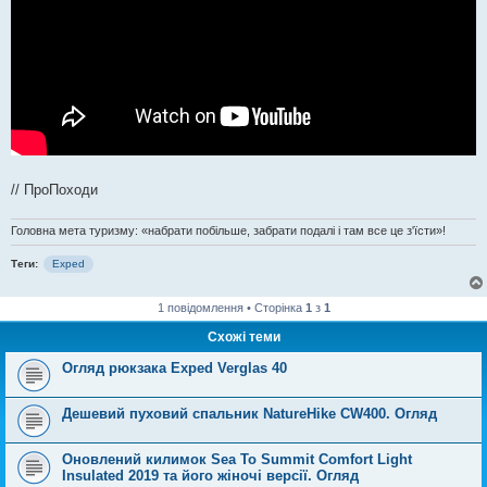
// ПроПоходи
Головна мета туризму: «набрати побільше, забрати подалі і там все це з'їсти»!
Теги:
Exped
1 повідомлення • Сторінка
1
з
1
Схожі теми
Огляд рюкзака Exped Verglas 40
Дешевий пуховий спальник NatureHike CW400. Огляд
Оновлений килимок Sea To Summit Comfort Light
Insulated 2019 та його жіночі версії. Огляд