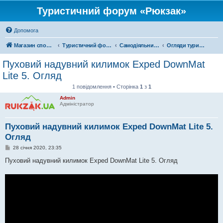
Туристичний форум «Рюкзак»
Допомога
Магазин спорядження
Туристичний форум «Рюкзак»
Самодіяльний туризм
Огляди туристичного спорядження
Пуховий надувний килимок Exped DownMat
Lite 5. Огляд
1 повідомлення • Сторінка
1
з
1
Admin
Адміністратор
Пуховий надувний килимок Exped DownMat Lite 5.
Огляд
П
28 січня 2020, 23:35
о
в
Пуховий надувний килимок Exped DownMat Lite 5. Огляд
і
д
о
м
л
е
н
н
я