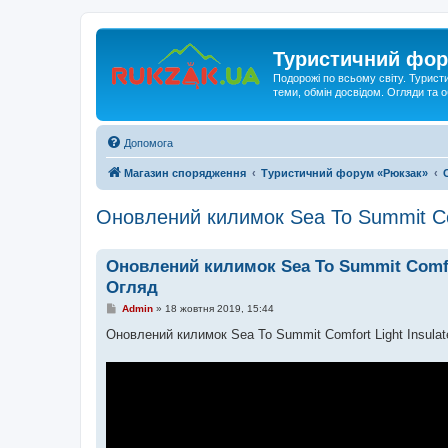
Туристичний фор
Подорожі по всьому світу. Турист
теми, обмін досвідом. Огляди та
Допомога
Магазин спорядження
Туристичний форум «Рюкзак»
Оновлений килимок Sea To Summit Comf
Оновлений килимок Sea To Summit Comfort
Огляд
П
Admin
»
18 жовтня 2019, 15:44
о
в
Оновлений килимок Sea To Summit Comfort Light Insulate
і
д
о
м
л
е
н
н
я