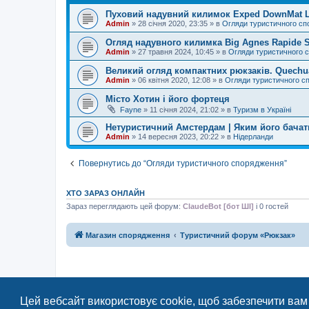
Пуховий надувний килимок Exped DownMat Li
Admin
»
28 січня 2020, 23:35
» в
Огляди туристичного с
Огляд надувного килимка Big Agnes Rapide S
Admin
»
27 травня 2024, 10:45
» в
Огляди туристичного 
Великий огляд компактних рюкзаків. Quechua
Admin
»
06 квітня 2020, 12:08
» в
Огляди туристичного с
Місто Хотин і його фортеця
Fayne
»
11 січня 2024, 21:02
» в
Туризм в Україні
Нетуристичний Амстердам | Яким його бачать
Admin
»
14 вересня 2023, 20:22
» в
Нідерланди
Повернутись до “Огляди туристичного спорядження”
ХТО ЗАРАЗ ОНЛАЙН
Зараз переглядають цей форум:
ClaudeBot [бот ШІ]
і 0 гостей
Магазин спорядження
Туристичний форум «Рюкзак»
Цей вебсайт використовує cookie, щоб забезпечити вам