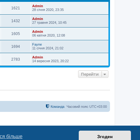
и
Admin
1621
28 січня 2020, 23:35
Admin
1432
27 травня 2024, 10:45
Admin
1605
06 квітня 2020, 12:08
Fayne
1694
11 січня 2024, 21:02
Admin
2783
14 вересня 2023, 20:22
Перейти
Команда
Часовий пояс
UTC+03:00
ся більше
Згоден