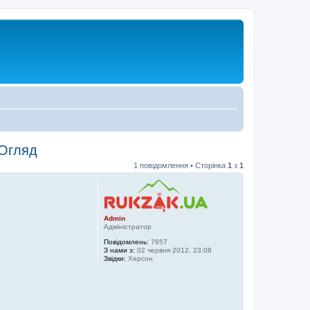
 Огляд
1 повідомлення • Сторінка
1
з
1
Admin
Адміністратор
Повідомлень:
7657
З нами з:
02 червня 2012, 23:08
Звідки:
Херсон