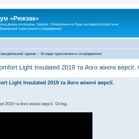
ум «Рюкзак»
ична дошка оголошень України. Спілкування на будь-які навколотуристичні
 обговорення туристичного спорядження
Самодіяльний туризм
Огляди туристичного спорядження
ort Light Insulated 2019 та його жіночі версії.
 Light Insulated 2019 та його жіночі версії.
d 2019 та його жіночі версії. Огляд