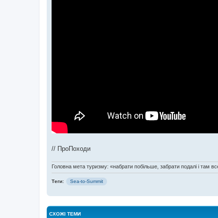
// ПроПоходи
Головна мета туризму: «набрати побільше, забрати подалі і там все
Теги:
Sea-to-Summit
СХОЖІ ТЕМИ