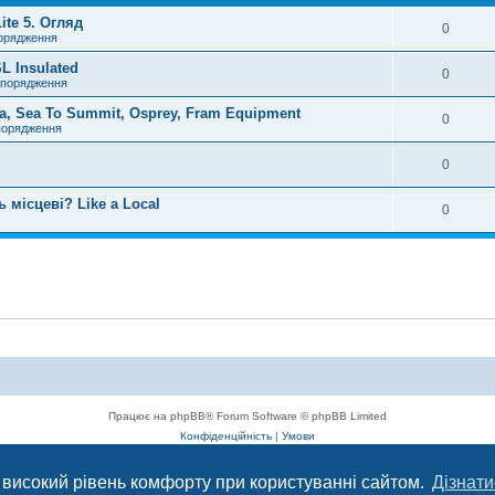
te 5. Огляд
0
порядження
L Insulated
0
спорядження
, Sea To Summit, Osprey, Fram Equipment
0
порядження
0
 місцеві? Like a Local
0
Працює на phpBB® Forum Software © phpBB Limited
Конфіденційність
|
Умови
 високий рівень комфорту при користуванні сайтом.
Дізнати