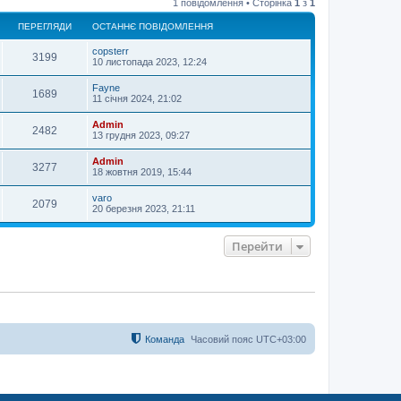
1 повідомлення • Сторінка
1
з
1
г
о
ПЕРЕГЛЯДИ
ОСТАННЄ ПОВІДОМЛЕННЯ
р
и
copsterr
3199
10 листопада 2023, 12:24
Fayne
1689
11 січня 2024, 21:02
Admin
2482
13 грудня 2023, 09:27
Admin
3277
18 жовтня 2019, 15:44
varo
2079
20 березня 2023, 21:11
Перейти
Команда
Часовий пояс
UTC+03:00