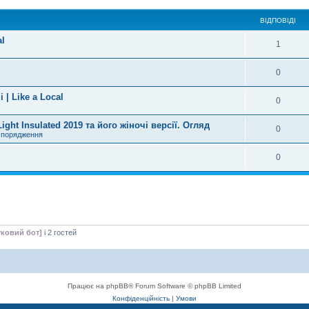
ВІДПОВІДІ
al
1
0
 | Like a Local
0
ht Insulated 2019 та його жіночі версії. Огляд
0
спорядження
0
ковий бот]
і 2 гостей
Працює на phpBB® Forum Software © phpBB Limited
Конфіденційність
|
Умови