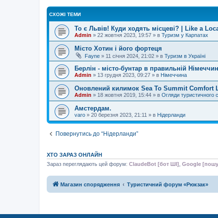
СХОЖІ ТЕМИ
То є Львів! Куди ходять місцеві? | Like a Loc
Admin
»
22 жовтня 2023, 19:57
» в
Туризм у Карпатах
Місто Хотин і його фортеця
Fayne
»
11 січня 2024, 21:02
» в
Туризм в Україні
Берлін - місто-бунтар в правильній Німеччині
Admin
»
13 грудня 2023, 09:27
» в
Німеччина
Оновлений килимок Sea To Summit Comfort Lig
Admin
»
18 жовтня 2019, 15:44
» в
Огляди туристичного 
Амстердам.
varo
»
20 березня 2023, 21:11
» в
Нідерланди
Повернутись до “Нідерланди”
ХТО ЗАРАЗ ОНЛАЙН
Зараз переглядають цей форум:
ClaudeBot [бот ШІ]
,
Google [пошу
Магазин спорядження
Туристичний форум «Рюкзак»