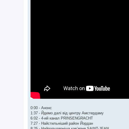
0:00 - Анонс
1:37 - Йдемо далі від центру Амстердаму
6:02 - 4-ий канал PRINSENGRACHT
7:27 - Найстильніший район Йордан
8:25 - Найпопулярніша кав’ярня SAINT-JEAN