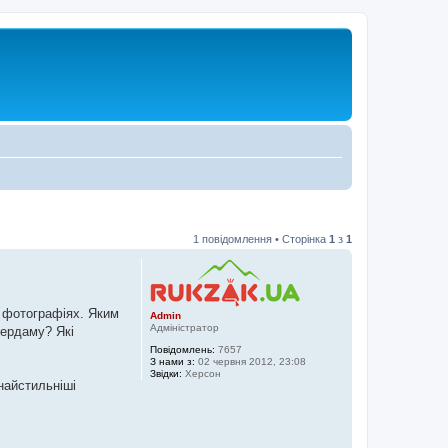
1 повідомлення • Сторінка
1
з
1
а фотографіях. Яким
Admin
Адміністратор
тердаму? Які
Повідомлень:
7657
З нами з:
02 червня 2012, 23:08
Звідки:
Херсон
найстильніші