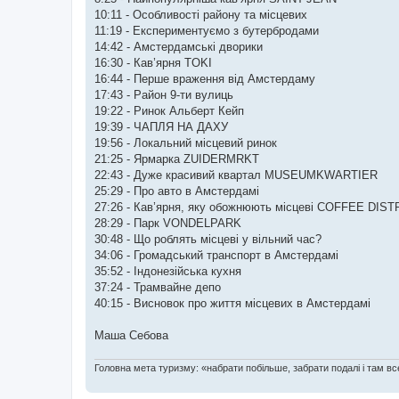
10:11 - Особливості району та місцевих
11:19 - Експериментуємо з бутербродами
14:42 - Амстердамські дворики
16:30 - Кав’ярня TOKI
16:44 - Перше враження від Амстердаму
17:43 - Район 9-ти вулиць
19:22 - Ринок Альберт Кейп
19:39 - ЧАПЛЯ НА ДАХУ
19:56 - Локальний місцевий ринок
21:25 - Ярмарка ZUIDERMRKT
22:43 - Дуже красивий квартал MUSEUMKWARTIER
25:29 - Про авто в Амстердамі
27:26 - Кав’ярня, яку обожнюють місцеві COFFEE DIST
28:29 - Парк VONDELPARK
30:48 - Що роблять місцеві у вільний час?
34:06 - Громадський транспорт в Амстердамі
35:52 - Індонезійська кухня
37:24 - Трамвайне депо
40:15 - Висновок про життя місцевих в Амстердамі
Маша Себова
Головна мета туризму: «набрати побільше, забрати подалі і там все