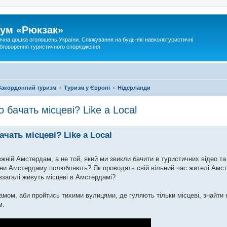
ум «Рюкзак»
ична дошка оголошень України. Спілкування на будь-які навколотуристичні
 обговорення туристичного спорядження
Закордонний туризм
Туризм у Європі
Нідерланди
бачать місцеві? Like a Local
чать місцеві? Like a Local
авжній Амстердам, а не той, який ми звикли бачити в туристичних відео т
они Амстердаму полюбляють? Як проводять свій вільний час жителі Амс
взагалі живуть місцеві в Амстердамі?
мом, аби пройтись тихими вулицями, де гуляють тільки місцеві, знайти 
м.