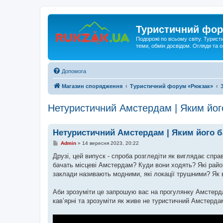
Туристичний фор
Подорожі по всьому світу. Турист
теми, обмін досвідом. Огляди та
Допомога
Магазин спорядження
Туристичний форум «Рюкзак»
Нетуристичний Амстердам | Яким його 
Нетуристичний Амстердам | Яким його ба
П
Admin
»
14 вересня 2023, 20:22
о
в
Друзі, цей випуск - спроба розгледіти як виглядає спр
і
бачать місцеві Амстердам? Куди вони ходять? Які рай
д
о
заклади називають модними, які локації трушними? Як 
м
л
е
Аби зрозуміти це запрошую вас на прогулянку Амстерда
н
кавʼярні та зрозуміти як живе не туристичний Амстерда
н
я