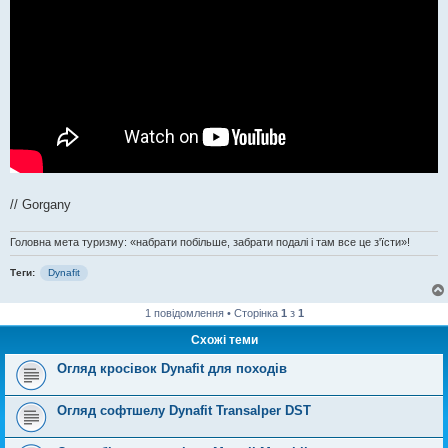
// Gorgany
Головна мета туризму: «набрати побільше, забрати подалі і там все це з'їсти»!
Теги:
Dynafit
1 повідомлення • Сторінка
1
з
1
Схожі теми
Огляд кросівок Dynafit для походів
Огляд софтшелу Dynafit Transalper DST