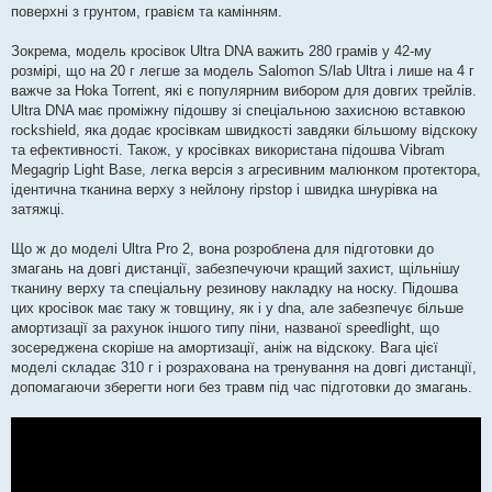
поверхні з грунтом, гравієм та камінням.
Зокрема, модель кросівок Ultra DNA важить 280 грамів у 42-му
розмірі, що на 20 г легше за модель Salomon S/lab Ultra і лише на 4 г
важче за Hoka Torrent, які є популярним вибором для довгих трейлів.
Ultra DNA має проміжну підошву зі спеціальною захисною вставкою
rockshield, яка додає кросівкам швидкості завдяки більшому відскоку
та ефективності. Також, у кросівках використана підошва Vibram
Megagrip Light Base, легка версія з агресивним малюнком протектора,
ідентична тканина верху з нейлону ripstop і швидка шнурівка на
затяжці.
Що ж до моделі Ultra Pro 2, вона розроблена для підготовки до
змагань на довгі дистанції, забезпечуючи кращий захист, щільнішу
тканину верху та спеціальну резинову накладку на носку. Підошва
цих кросівок має таку ж товщину, як і у dna, але забезпечує більше
амортизації за рахунок іншого типу піни, названої speedlight, що
зосереджена скоріше на амортизації, аніж на відскоку. Вага цієї
моделі складає 310 г і розрахована на тренування на довгі дистанції,
допомагаючи зберегти ноги без травм під час підготовки до змагань.