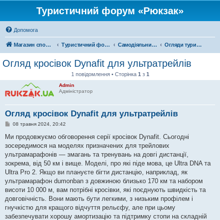
Туристичний форум «Рюкзак»
Допомога
Магазин спорядження
Туристичний форум «Рюкзак»
Самодіяльний туризм
Огляди туристичного спорядження
Огляд кросівок Dynafit для ультратрейлів
1 повідомлення • Сторінка
1
з
1
Admin
Адміністратор
Огляд кросівок Dynafit для ультратрейлів
П
08 травня 2024, 20:42
о
в
Ми продовжуємо обговорення серії кросівок Dynafit. Сьогодні
і
зосередимося на моделях призначених для трейлових
д
о
ультрамарафонів — змагань та тренувань на довгі дистанції,
м
зокрема, від 50 км і вище. Моделі, про які піде мова, це Ultra DNA та
л
е
Ultra Pro 2. Якщо ви плануєте бігти дистанцію, наприклад, як
н
ультрамарафон dumonban з довжиною близько 170 км та набором
н
я
висоти 10 000 м, вам потрібні кросівки, які поєднують швидкість та
довговічність. Вони мають бути легкими, з низьким профілем і
гнучкістю для кращого відчуття рельєфу, але при цьому
забезпечувати хорошу амортизацію та підтримку стопи на складній