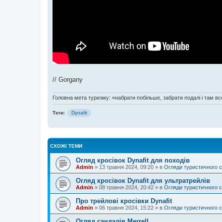
// Gorgany
Головна мета туризму: «набрати побільше, забрати подалі і там все
Теги:
Dynafit
СХОЖІ ТЕМИ
Огляд кросівок Dynafit для походів
Admin
»
13 травня 2024, 09:20
» в
Огляди туристичного 
Огляд кросівок Dynafit для ультратрейлів
Admin
»
08 травня 2024, 20:42
» в
Огляди туристичного 
Про трейлові кросівки Dynafit
Admin
»
06 травня 2024, 15:22
» в
Огляди туристичного 
Огляд сандалів Merrell