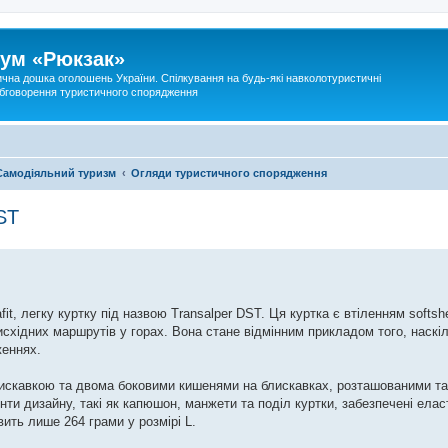
ум «Рюкзак»
ична дошка оголошень України. Спілкування на будь-які навколотуристичні
 обговорення туристичного спорядження
Самодіяльний туризм
Огляди туристичного спорядження
ST
t, легку куртку під назвою Transalper DST. Ця куртка є втіленням softshell
східних маршрутів у горах. Вона стане відмінним прикладом того, наск
женнях.
лискавкою та двома боковими кишенями на блискавках, розташованими та
нти дизайну, такі як капюшон, манжети та поділ куртки, забезпечені ела
вить лише 264 грами у розмірі L.