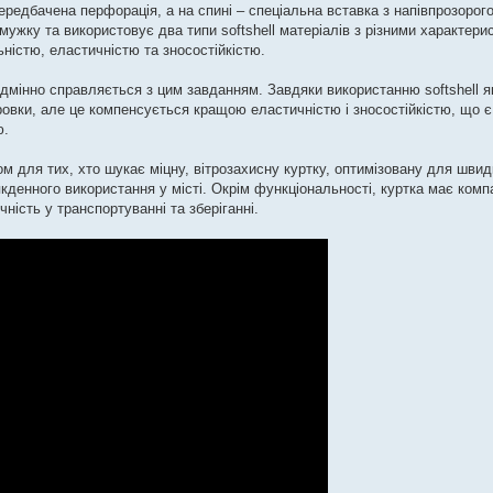
ередбачена перфорація, а на спині – спеціальна вставка з напівпрозорог
мужку та використовує два типи softshell матеріалів з різними характери
ністю, еластичністю та зносостійкістю.
відмінно справляється з цим завданням. Завдяки використанню softshell я
тровки, але це компенсується кращою еластичністю і зносостійкістю, що 
ю.
м для тих, хто шукає міцну, вітрозахисну куртку, оптимізовану для швидк
кденного використання у місті. Окрім функціональності, куртка має компа
ість у транспортуванні та зберіганні.