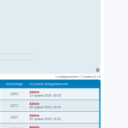
Д
о
1 повідомлення • Сторінка
1
з
1
г
о
ПЕРЕГЛЯДИ
ОСТАННЄ ПОВІДОМЛЕННЯ
р
и
Admin
1853
13 травня 2024, 09:20
Admin
1671
08 травня 2024, 20:42
Admin
1507
06 травня 2024, 15:22
Admin