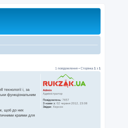
1 повідомлення • Сторінка
1
з
1
 технології і, за
Admin
Адміністратор
ільки функціональним
Повідомлень:
7657
З нами з:
02 червня 2012, 23:08
Звідки:
Херсон
к, щоб до них
стичними краями для