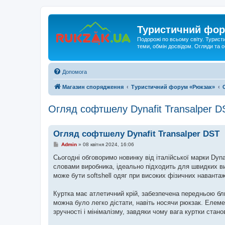
Туристичний фор
Подорожі по всьому світу. Турист
теми, обмін досвідом. Огляди та
Допомога
Магазин спорядження
Туристичний форум «Рюкзак»
Огляд софтшелу Dynafit Transalper D
Огляд софтшелу Dynafit Transalper DST
П
Admin
»
08 квітня 2024, 16:06
о
в
Сьогодні обговоримо новинку від італійської марки Dynafi
і
словами виробника, ідеально підходить для швидких ви
д
о
може бути softshell одяг при високих фізичних наванта
м
л
е
Куртка має атлетичний крій, забезпечена передньою б
н
можна було легко дістати, навіть носячи рюкзак. Елеме
н
я
зручності і мінімалізму, завдяки чому вага куртки стано