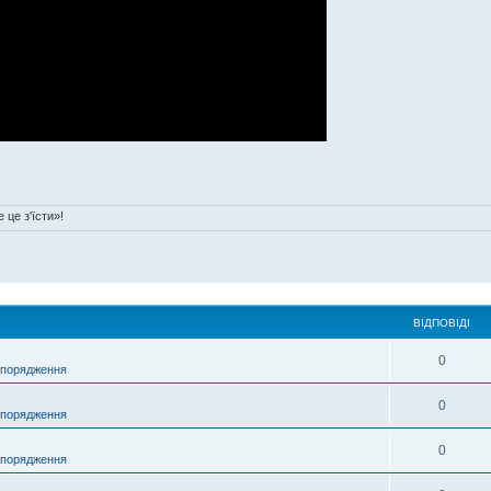
 це з'їсти»!
ВІДПОВІДІ
0
спорядження
0
спорядження
0
спорядження