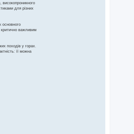
о, високопроникного
стиками для різних
к основного
є критично важливим
их походів у горах.
ктність: її можна