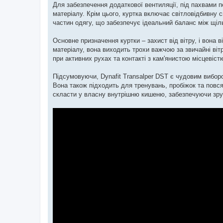
Для забезпечення додаткової вентиляції, під пахвами п
матеріалу. Крім цього, куртка включає світловідбивну с
частин одягу, що забезпечує ідеальний баланс між щіль
Основне призначення куртки – захист від вітру, і вона 
матеріалу, вона виходить трохи важчою за звичайні ві
при активних рухах та контакті з кам'янистою місцевіст
Підсумовуючи, Dynafit Transalper DST є чудовим виборо
Вона також підходить для тренувань, пробіжок та повся
скласти у власну внутрішню кишеню, забезпечуючи зручн