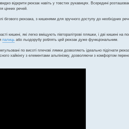
видко відкрити рюкзак навіть у товстих рукавицях. Всередині розташова
ля цінних речей.
илі бігового рюкзака, з кишенями для зручного доступу до необхідних реч
асті кишені, які легко вміщують півторалітрові пляшки, і дві кишені на п
ля
палиць
або льодорубу роблять цей рюкзак дуже функціональним.
егульовані по висоті плечові лямки дозволяють ідеально підігнати рюкза
існого хайкінгу з елементами альпінізму, дозволяючи з комфортом перен