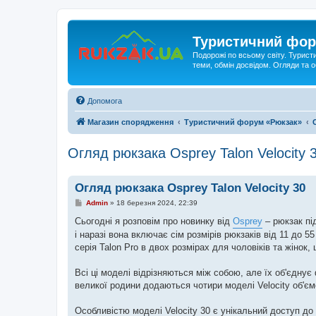
Туристичний фор
Подорожі по всьому світу. Турист
теми, обмін досвідом. Огляди та
Допомога
Магазин спорядження
Туристичний форум «Рюкзак»
Огляд рюкзака Osprey Talon Velocity 
Огляд рюкзака Osprey Talon Velocity 30
П
Admin
»
18 березня 2024, 22:39
о
в
Сьогодні я розповім про новинку від
Osprey
– рюкзак під
і
і наразі вона включає сім розмірів рюкзаків від 11 до 55
д
о
серія Talon Pro в двох розмірах для чоловіків та жінок,
м
л
е
Всі ці моделі відрізняються між собою, але їх об'єдну
н
великої родини додаються чотири моделі Velocity об'ємом
н
я
Особливістю моделі Velocity 30 є унікальний доступ до