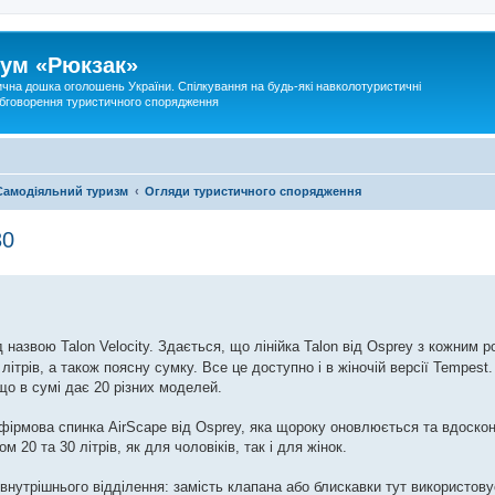
ум «Рюкзак»
ична дошка оголошень України. Спілкування на будь-які навколотуристичні
 обговорення туристичного спорядження
Самодіяльний туризм
Огляди туристичного спорядження
30
 назвою Talon Velocity. Здається, що лінійка Talon від Osprey з кожним
 літрів, а також поясну сумку. Все це доступно і в жіночій версії Tempest
 що в сумі дає 20 різних моделей.
є фірмова спинка AirScape від Osprey, яка щороку оновлюється та вдоско
 20 та 30 літрів, як для чоловіків, так і для жінок.
 внутрішнього відділення: замість клапана або блискавки тут використов