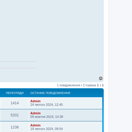
Д
о
1 повідомлення • Сторінка
1
з
1
г
о
ПЕРЕГЛЯДИ
ОСТАННЄ ПОВІДОМЛЕННЯ
р
и
Admin
1414
24 лютого 2024, 12:45
Admin
5331
09 жовтня 2019, 14:38
Admin
1236
19 лютого 2024, 09:54