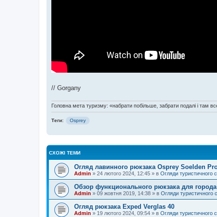
// Gorgany
Головна мета туризму: «набрати побільше, забрати подалі і там все
Теги:
Osprey
СХОЖІ ТЕМИ
Огляд лавинного рюкзака Osprey Soelden Pr
Admin
»
24 лютого 2024, 12:45
» в
Огляди туристичного 
Обзор функционального рюкзака для города
Admin
»
09 жовтня 2019, 14:38
» в
Огляди туристичного 
Огляд рюкзака Exped Verglas 40
Admin
»
19 лютого 2024, 09:54
» в
Огляди туристичного 