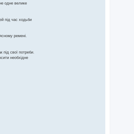
не одне велике
ей під час ходьби
оясному ремені.
к під свої потреби.
осити необхідне