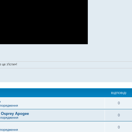
 це з'їсти»!
ВІДПОВІДІ
o
0
спорядження
 Osprey Apogee
0
спорядження
0
спорядження