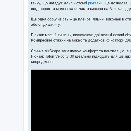
гачку, що нагадує альпіністські
рюкзаки
. Це дозволяє ш
відділення та маленька сітчаста кишеня на блискавці д
Ще одна особливість – це плечові лямки, виконані в ст
або спідхайкінгу.
Рюкзак має 11 кишень, включаючи дві великі бокові сітч
Компресійні стяжки на боках та додаткові фіксатори д
Спинка AirScape забезпечує комфорт та вентиляцію, а р
Рюкзак Talon Velocity 30 ідеально підходить для швидк
спорядження.