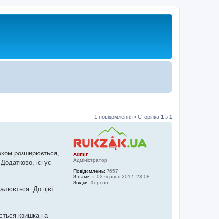
1 повідомлення • Сторінка
1
з
1
 роком розширюється,
Admin
Адміністратор
. Додатково, існує
Повідомлень:
7657
З нами з:
02 червня 2012, 23:08
Звідки:
Херсон
налюється. До цієї
ується кришка на