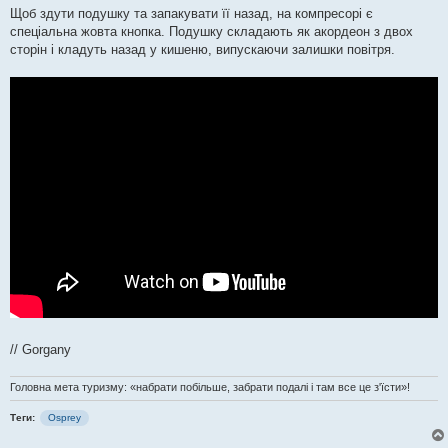
Щоб здути подушку та запакувати її назад, на компресорі є
спеціальна жовта кнопка. Подушку складають як акордеон з двох
сторін і кладуть назад у кишеню, випускаючи залишки повітря.
// Gorgany
Головна мета туризму: «набрати побільше, забрати подалі і там все це з'їсти»!
Теги:
Osprey