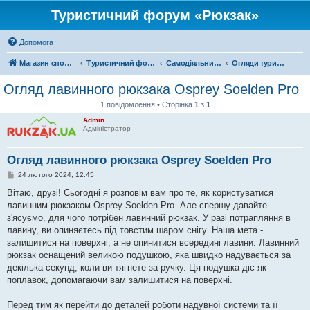
Туристичний форум «Рюкзак»
Допомога
Магазин спорядження
Туристичний форум «Рюкзак»
Самодіяльний туризм
Огляди туристичного спорядження
Огляд лавинного рюкзака Osprey Soelden Pro
1 повідомлення • Сторінка
1
з
1
Admin
Адміністратор
Огляд лавинного рюкзака Osprey Soelden Pro
П
24 лютого 2024, 12:45
о
в
Вітаю, друзі! Сьогодні я розповім вам про те, як користуватися
і
лавинним рюкзаком Osprey Soelden Pro. Але спершу давайте
д
о
з'ясуємо, для чого потрібен лавинний рюкзак. У разі потрапляння в
м
лавину, ви опиняєтесь під товстим шаром снігу. Наша мета -
л
е
залишитися на поверхні, а не опинитися всередині лавини. Лавинний
н
рюкзак оснащений великою подушкою, яка швидко надувається за
н
я
декілька секунд, коли ви тягнете за ручку. Ця подушка діє як
поплавок, допомагаючи вам залишитися на поверхні.
Перед тим як перейти до деталей роботи надувної системи та її