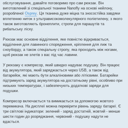
обслуговування, давайте поговоримо про сам рюкзак. Він
виготовлений зі спеціальної тканини Nanofly на основі нейлону,
розробленої
Osprey
. Ця тканина дуже міцна та зносостійка завдяки
вплетенню ниток з ультрависокомолекулярного поліетилену, з якого
також виготовляють бронеплити, стропи для парашутів та
рибальську ліску.
Рюкзак має основне відділення, яке повністю відкривається,
відділення для лавинного спорядження, кріплення для лиж та
сноуборду, а також спеціальну стропу, яка проходить між ногами,
щоб рюкзак не злетів з вас під час лавини.
У рюкзаку є компресор, який швидко надуває подушку. Він працює
від акумулятора, який заряджається через USB, а також від
батарейок, які мають бути алкаліновими або літієвими. Батарейки
підтримують заряд акумулятора на достатньому рівні, особливо при
низьких температурах, і забезпечують додаткові заряди для
подушки.
Компресор включається та вимикається за допомогою жовтого
перемикача. На дисплеї можна перевірити рівень заряду батареї. Є
три світлові індикатори: зелений - заряд достатній, жовтий - менше
шести годин до розряджання, червоний - подушку надути не
вдасться.