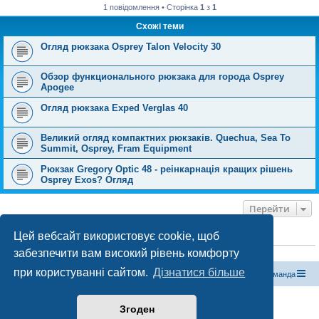
1 повідомлення • Сторінка
1
з
1
Схожі теми
Огляд рюкзака Osprey Talon Velocity 30
Обзор функционального рюкзака для города Osprey
Apogee
Огляд рюкзака Exped Verglas 40
Великий огляд компактних рюкзаків. Quechua, Sea To
Summit, Osprey, Fram Equipment
Рюкзак Gregory Optic 48 - реінкарнація кращих рішень
Osprey Exos? Огляд
Перейти
Цей вебсайт використовує cookie, щоб
ХТО ЗАРАЗ ОНЛАЙН
забезпечити вам високий рівень комфорту
Зараз переглядають цей форум:
ClaudeBot [бот ШІ]
і 0 гостей
при користуванні сайтом.
Дізнатися більше
Магазин спорядження
Туристичний форум «Рюкзак»
Команда
Працює на phpBB® Forum Software © phpBB Limited
Згоден
Конфіденційність
|
Умови