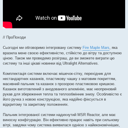
// ПроПоходи
Сьогодні ми обговоримо інтегровану систему
Fire Maple Mars
, яка
вразила мене своєю ефективністю, стійкістю до вітру та доступною
ціною. Також ми проведемо розіграш, де ви зможете виграти цю
систему та інші цікаві новинки від Ultralight Alternatives.
Комплектація системи включає мішечок-сітку, перехідник для
нестандартних казанків, пластикову чашку з матовим покриттям,
масивний пальник та казанок з прозорою пластиковою кришкою.
Казанок виготовлений з анодованого алюмінію, має неопреновий
рукав для збереження тепла та теплообмінник знизу. Особливістю є
його ручка з новою конструкцією, яка надійно фіксується в
відкритому та закритому положеннях.
Пальник інтегрованої системи надихнутий MSR Reactor, але має
виносну конфігурацію. Він ефективно працює навіть при сильному
вітрі, завдяки чому система виявилася однією з найекономічніших,