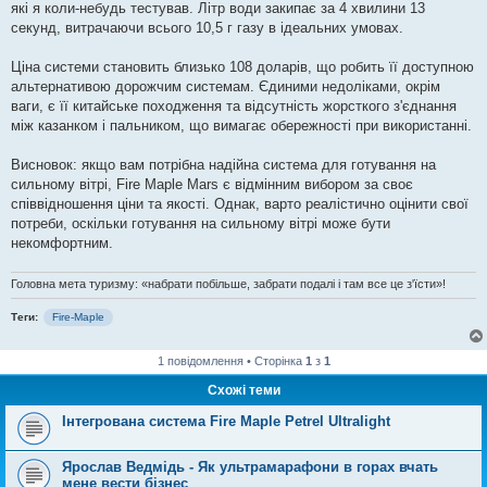
які я коли-небудь тестував. Літр води закипає за 4 хвилини 13
секунд, витрачаючи всього 10,5 г газу в ідеальних умовах.
Ціна системи становить близько 108 доларів, що робить її доступною
альтернативою дорожчим системам. Єдиними недоліками, окрім
ваги, є її китайське походження та відсутність жорсткого з'єднання
між казанком і пальником, що вимагає обережності при використанні.
Висновок: якщо вам потрібна надійна система для готування на
сильному вітрі, Fire Maple Mars є відмінним вибором за своє
співвідношення ціни та якості. Однак, варто реалістично оцінити свої
потреби, оскільки готування на сильному вітрі може бути
некомфортним.
Головна мета туризму: «набрати побільше, забрати подалі і там все це з'їсти»!
Теги:
Fire-Maple
1 повідомлення • Сторінка
1
з
1
Схожі теми
Інтегрована система Fire Maple Petrel Ultralight
Ярослав Ведмідь - Як ультрамарафони в горах вчать
мене вести бізнес