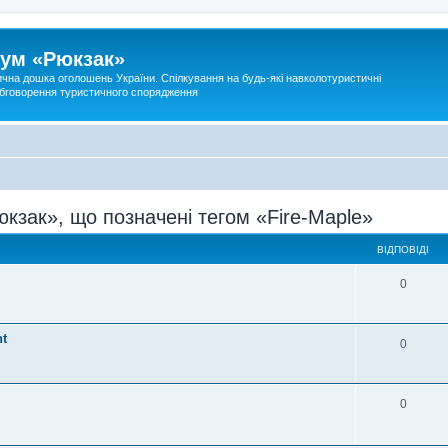
ум «Рюкзак»
ична дошка оголошень України. Спілкування на будь-які навколотуристичні
 обговорення туристичного спорядження
кзак», що позначені тегом «Fire-Maple»
ВІДПОВІДІ
0
ht
0
0