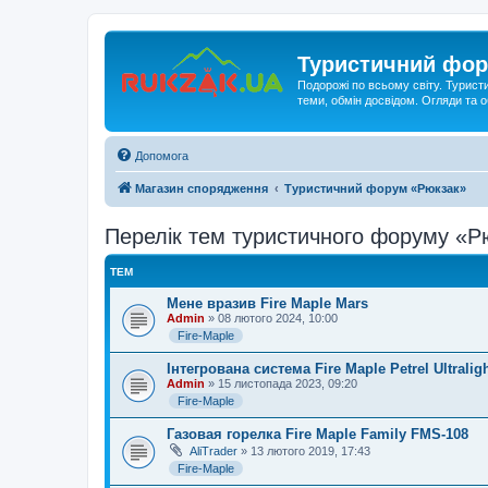
Туристичний фор
Подорожі по всьому світу. Турист
теми, обмін досвідом. Огляди та
Допомога
Магазин спорядження
Туристичний форум «Рюкзак»
Перелік тем туристичного форуму «Рю
ТЕМ
Мене вразив Fire Maple Mars
Admin
» 08 лютого 2024, 10:00
Fire-Maple
Інтегрована система Fire Maple Petrel Ultralig
Admin
» 15 листопада 2023, 09:20
Fire-Maple
Газовая горелка Fire Maple Family FMS-108
AliTrader
» 13 лютого 2019, 17:43
Fire-Maple