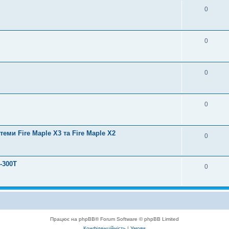
0
0
0
0
еми Fire Maple X3 та Fire Maple X2
0
-300T
0
Працює на phpBB® Forum Software © phpBB Limited
Конфіденційність
|
Умови