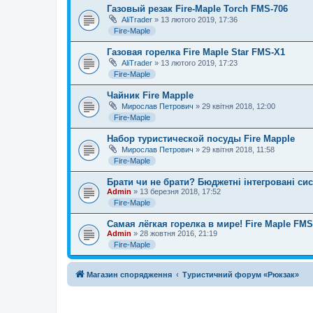
Газовый резак Fire-Maple Torch FMS-706
AliTrader
» 13 лютого 2019, 17:36
Fire-Maple
Газовая горелка Fire Maple Star FMS-X1
AliTrader
» 13 лютого 2019, 17:23
Fire-Maple
Чайник Fire Mapple
Мирослав Петрович
» 29 квітня 2018, 12:00
Fire-Maple
Набор туристической посуды Fire Mapple
Мирослав Петрович
» 29 квітня 2018, 11:58
Fire-Maple
Брати чи не брати? Бюджетні інтегровані сист
Admin
» 13 березня 2018, 17:52
Fire-Maple
Самая лёгкая горелка в мире! Fire Maple FMS
Admin
» 28 жовтня 2016, 21:19
Fire-Maple
Магазин спорядження
Туристичний форум «Рюкзак»