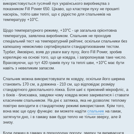
використовується гусячий пух українського виробництва з
показником Fill Power 650. Цікаво, що кластери пуху не прошиті
наскрізь, тобто шви теплі, що є рідкістю для спальників на
температуру +10°C.
Щодо температурного режиму, +10°C - це загальна орієнтовна
температура, заявлена виробником. Спальник не проходив
спеціальний тест на температурний рейтинг, оскільки спальники без
капюшону неможливо сертифікувати стандартизованим тестом.
Турбат, ймовірно, взяв до уваги вагу пуху, його Fill Power, зробив
кореляцію на основі того, що це ковдра, і запропонував таке число.
Враховуючи, що тут 420 грамів пуху та теплі шви, +10°C має бути
навіть з невеликим запасом.
Спальник можна використовувати як ковдру, оскільки його ширина
становить 170 см, а довжина - 210 см, що відповідає розміру
стандартного двоспального ліжка. Біля шиї є приємний мікрофліс, а
з боків - блискавка, завдяки чому ковдра може закриватися і ставати
класичним спальником. На дні є затяжка, яка не дозволяє теплому
повітрю виходити в стандартному режимі використання. Крім того,
вона має ще одну функцію: ви можете надіти
спальник
на гамак,
затягнути дно, і в гамаку вам буде тепло не тільки зверху, але й
знизу.
Коли лежиш в гамаку в прохолодну погоду, зверху ти вкриваєшся