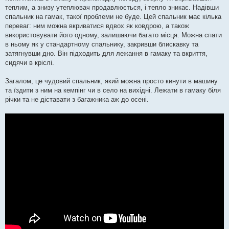
теплим, а знизу утеплювач продавлюється, і тепло зникає. Надівши
спальник на гамак, такої проблеми не буде. Цей спальник має кілька
переваг: ним можна вкриватися вдвох як ковдрою, а також
використовувати його одному, залишаючи багато місця. Можна спати
в ньому як у стандартному спальнику, закривши блискавку та
затягнувши дно. Він підходить для лежання в гамаку та вкриття,
сидячи в кріслі.
Загалом, це чудовий спальник, який можна просто кинути в машину
та їздити з ним на кемпінг чи в село на вихідні. Лежати в гамаку біля
річки та не діставати з багажника аж до осені.