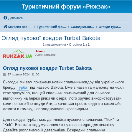
Туристичний форум «Рюкзак»
Допомога
Магазин спорядження
Туристичний форум «Рюкзак»
Самодіяльний туризм
Огляди туристичного спорядження
Огляд пухової ковдри Turbat Bakota
1 повідомлення • Сторінка
1
з
1
Admin
Адміністратор
Огляд пухової ковдри Turbat Bakota
П
17 травня 2024, 11:00
о
в
Сьогодні ми вам покажемо новий спальник-ковдру від українського
і
бренду
Турбат
під назвою Bakota. Вже з назви та малюнку на чохлі
д
о
стає зрозуміло, що цей спальник призначений для лінивого
м
відпочинку на березі річки чи озера. Його зручно використовувати,
л
е
коли не потрібно нікуди йти, а хочеться просто сидіти в кріслі або
н
лежати в гамаку, насолоджуючись краєвидами.
н
я
Для походів Турбат має дві лінійки пухових спальників: "Nox" та
"Kuk". Бакота ж задумувалася як пухова ковдра для кемпінгу.
Давайте розглянемо її детальніше. Всередині спальника