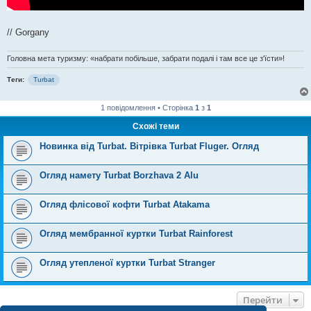
// Gorgany
Головна мета туризму: «набрати побільше, забрати подалі і там все це з'їсти»!
Теги:
Turbat
1 повідомлення • Сторінка
1
з
1
Схожі теми
Новинка від Turbat. Вітрівка Turbat Fluger. Огляд
Огляд намету Turbat Borzhava 2 Alu
Огляд флісової кофти Turbat Atakama
Огляд мембранної куртки Turbat Rainforest
Огляд утепленої куртки Turbat Stranger
Перейти