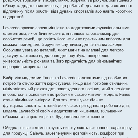
розширює горизонти використання, зокрема, за рахунок збільшеного
об'єму та додаткових кишень, що робить її ідеальною для активного
відпочинку після роботи, відвідувань спортзалів або навіть коротких
подорожей.
Lavaredo вражає своєю міцністю та додатковими функціональними
елементами, як-от бічні кишені для пляшок та органайзер для
особистих речей, що робить його не лише практичним вибором для
міських пригод, але й зручним спутником для активних заходів.
Особлива увага до деталей, як-от магніт на клапані для легкого
доступу та окреме відділення для ноутбука, підкреслює
універсальність рюкзака та його придатність для різноманітних
сценаріїв використання.
Вибір між моделями Fanes та Lavaredo залежатиме від особистих
потреб та стилю життя користувача. Якщо вам потрібен стильний,
мінімалістичний рюкзак для повсякденного носіння, який з легкістю
впорається з основними потребами міського жителя, модель Fanes
стане відмінним вибором. Для тих, хто шукає більше
функціональності та готовий до міських пригод після робочого дня,
модель Lavaredo зі своїми додатковими кишенями, збільшеним
об'ємом та вищою міцністю буде ідеальним рішенням.
Обидва рюкзаки демонструють високу якість виконання, характерну
для продукції Salewa, забезпечуючи довговічність, комфорт при