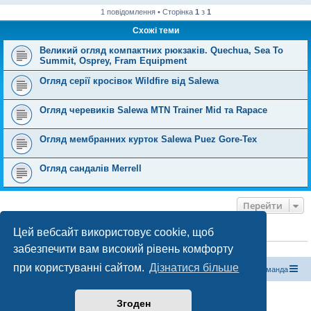
1 повідомлення • Сторінка
1
з
1
Схожі теми
Великий огляд компактних рюкзаків. Quechua, Sea To
Summit, Osprey, Fram Equipment
Огляд серії кросівок Wildfire від Salewa
Огляд черевиків Salewa MTN Trainer Mid та Rapace
Огляд мембранних курток Salewa Puez Gore-Tex
Огляд сандалів Merrell
Перейти
Цей вебсайт використовує cookie, щоб
ХТО ЗАРАЗ ОНЛАЙН
забезпечити вам високий рівень комфорту
Зараз переглядають цей форум:
ClaudeBot [бот ШІ]
і 0 гостей
при користуванні сайтом.
Дізнатися більше
Магазин спорядження
Туристичний форум «Рюкзак»
Команда
Працює на phpBB® Forum Software © phpBB Limited
Згоден
Конфіденційність
|
Умови