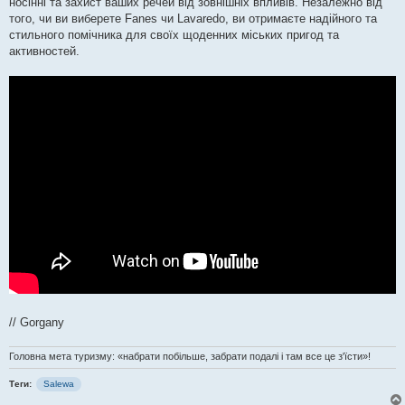
носінні та захист ваших речей від зовнішніх впливів. Незалежно від
того, чи ви виберете Fanes чи Lavaredo, ви отримаєте надійного та
стильного помічника для своїх щоденних міських пригод та
активностей.
// Gorgany
Головна мета туризму: «набрати побільше, забрати подалі і там все це з'їсти»!
Теги:
Salewa