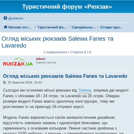
Туристичний форум «Рюкзак»
Допомога
Магазин спорядження
Туристичний форум «Рюкзак»
Самодіяльний туризм
Огляди туристичного спорядження
Огляд міських рюкзаків Salewa Fanes та
Lavaredo
1 повідомлення • Сторінка
1
з
1
Admin
Адміністратор
Огляд міських рюкзаків Salewa Fanes та Lavaredo
П
25 березня 2024, 15:41
о
в
Сьогодні ми оглянемо міські рюкзаки від
Salewa
, зокрема дві моделі:
і
Fanes з об'ємами 18 і 24 літри, та Lavaredo на 26 літрів. Обидва
д
о
розміри моделі Fanes мають ідентичну конструкцію, тому ми
м
розглянемо їх на прикладі 24-літрової версії.
л
е
н
Модель Fanes вирізняється своїм мінімалістичним дизайном:
н
я
відсутність зовнішніх кишень і одноколірні блискавки, що
гармоніюють з основним кольором. Нижня частина зроблена з
міцного 210D нейлону, а верхня - з переробленого поліетилену, на