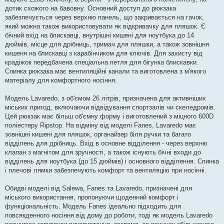
дотик схожого на бавовну. Основний доступ до рюкзака
забезпечується через верхню панель, що закривається на гачок,
який можна також використовувати як відкривачку для пляшок. Є
бічний вхід на блискавці, внутрішні кишені для ноутбука до 14
дюймів, місце для дрібниць, тримач для пляшки, а також зовнішня
кишеня на блискавці з карабінчиком для ключів. Для захисту від
крадіжок передбачена спеціальна петля для бігунка блискавки.
Спинка рюкзака має вентиляційні канали та виготовлена з м'якого
матеріалу для комфортного носіння.
Модель Lavaredo, з об'ємом 26 літрів, призначена для активніших
міських пригод, включаючи відвідування спортзалів чи скеледромів.
Цей рюкзак має більш об'ємну форму і виготовлений з міцного 600D
поліестеру Ripstop. На відміну від моделі Fanes, Lavaredo має
зовнішні кишені для пляшок, органайзер біля ручки та багато
відділень для дрібниць. Вхід в основне відділення - через верхню
клапан з магнітом для зручності, а також існують бічні входи до
відділень для ноутбука (до 15 дюймів) і основного відділення. Спинка
і плечові лямки забезпечують комфорт та вентиляцію при носінні.
Обидві моделі від Salewa, Fanes та Lavaredo, призначені для
міського використання, пропонуючи щоденний комфорт і
функціональність. Модель Fanes ідеально підходить для
повсякденного носіння від дому до роботи, тоді як модель Lavaredo