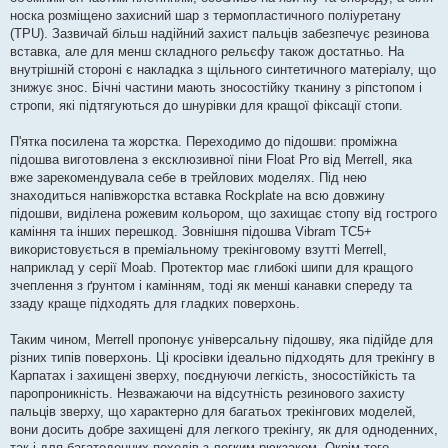
носка розміщено захисний шар з термопластичного поліуретану
(TPU). Зазвичай більш надійний захист пальців забезпечує резинова
вставка, але для менш складного рельєфу також достатньо. На
внутрішній стороні є накладка з щільного синтетичного матеріалу, що
знижує знос. Бічні частини мають зносостійку тканину з ріпстопом і
стропи, які підтягуються до шнурівки для кращої фіксації стопи.
П'ятка посилена та жорстка. Переходимо до підошви: проміжна
підошва виготовлена з ексклюзивної піни Float Pro від Merrell, яка
вже зарекомендувала себе в трейлових моделях. Під нею
знаходиться напівжорстка вставка Rockplate на всю довжину
підошви, виділена рожевим кольором, що захищає стопу від гострого
каміння та інших перешкод. Зовнішня підошва Vibram TC5+
використовується в преміальному трекінговому взутті Merrell,
наприклад у серії Moab. Протектор має глибокі шипи для кращого
зчеплення з ґрунтом і камінням, тоді як менші канавки спереду та
ззаду краще підходять для гладких поверхонь.
Таким чином, Merrell пропонує універсальну підошву, яка підійде для
різних типів поверхонь. Ці кросівки ідеально підходять для трекінгу в
Карпатах і захищені зверху, поєднуючи легкість, зносостійкість та
паропроникність. Незважаючи на відсутність резинового захисту
пальців зверху, що характерно для багатьох трекінгових моделей,
вони досить добре захищені для легкого трекінгу, як для одноденних,
так і для багатоденних походів з легким рюкзаком. Окрім того,