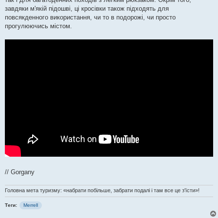
завдяки м'якій підошві, ці кросівки також підходять для
повсякденного використання, чи то в подорожі, чи просто
прогулюючись містом.
// Gorgany
Головна мета туризму: «набрати побільше, забрати подалі і там все це з'їсти»!
Теги:
Merrell