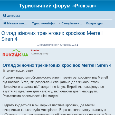
Туристичний форум «Рюкзак»
Допомога
Магазин спорядження
Туристичний форум «Рюкзак»
Самодіяльний туризм
Огляди туристичного спорядження
Огляд жіночих трекінгових кросівок Merrell
Siren 4
1 повідомлення • Сторінка
1
з
1
Admin
Адміністратор
Огляд жіночих трекінгових кросівок Merrell Siren 4
П
29 квітня 2024, 08:50
о
в
У цьому відео ми обговорюємо жіночі трекінгові кросівки від Merrell
і
під назвою Siren, які розроблені спеціально для жіночої стопи.
д
о
Чоловічого аналога цієї моделі не існує. Виробник позиціонує це
м
взуття як ідеальне для хайкінгу, включаючи довгі маршрути.
л
е
Розглянемо особливості цієї моделі.
н
н
я
Одразу кидається в очі верхня частина кросівки, де Merrell
використав кілька видів матеріалів. Верх включає м'яку тканину з
об'ємним сітчастим плетінням, особливо на язичку та спереду, а біля