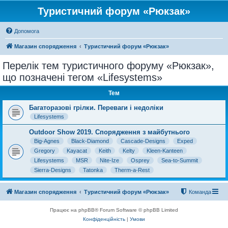
Туристичний форум «Рюкзак»
Допомога
Магазин спорядження
Туристичний форум «Рюкзак»
Перелік тем туристичного форуму «Рюкзак»,
що позначені тегом «Lifesystems»
Тем
Багаторазові грілки. Переваги і недоліки
Lifesystems
Outdoor Show 2019. Спорядження з майбутнього
Big-Agnes
Black-Diamond
Cascade-Designs
Exped
Gregory
Kayacat
Keith
Kelty
Kleen-Kanteen
Lifesystems
MSR
Nite-Ize
Osprey
Sea-to-Summit
Sierra-Designs
Tatonka
Therm-a-Rest
Магазин спорядження
Туристичний форум «Рюкзак»
Команда
Працює на phpBB® Forum Software © phpBB Limited
Конфіденційність
|
Умови