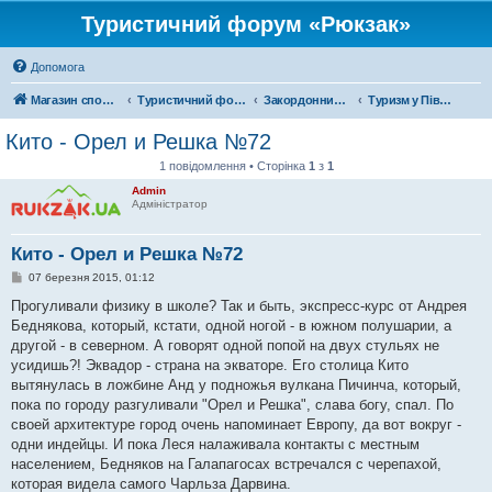
Туристичний форум «Рюкзак»
Допомога
Магазин спорядження
Туристичний форум «Рюкзак»
Закордонний туризм
Туризм у Південній Америці
Кито - Орел и Решка №72
1 повідомлення • Сторінка
1
з
1
Admin
Адміністратор
Кито - Орел и Решка №72
П
07 березня 2015, 01:12
о
в
Прогуливали физику в школе? Так и быть, экспресс-курс от Андрея
і
Беднякова, который, кстати, одной ногой - в южном полушарии, а
д
о
другой - в северном. А говорят одной попой на двух стульях не
м
усидишь?! Эквадор - страна на экваторе. Его столица Кито
л
е
вытянулась в ложбине Анд у подножья вулкана Пичинча, который,
н
пока по городу разгуливали "Орел и Решка", слава богу, спал. По
н
я
своей архитектуре город очень напоминает Европу, да вот вокруг -
одни индейцы. И пока Леся налаживала контакты с местным
населением, Бедняков на Галапагосах встречался с черепахой,
которая видела самого Чарльза Дарвина.