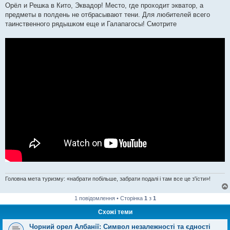
Орёл и Решка в Кито, Эквадор! Место, где проходит экватор, а
предметы в полдень не отбрасывают тени. Для любителей всего
таинственного рядышком еще и Галапагосы! Смотрите
Головна мета туризму: «набрати побільше, забрати подалі і там все це з'їсти»!
1 повідомлення • Сторінка
1
з
1
Схожі теми
Чорний орел Албанії: Символ незалежності та єдності