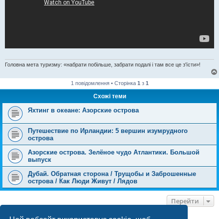
Головна мета туризму: «набрати побільше, забрати подалі і там все це з'їсти»!
1 повідомлення • Сторінка
1
з
1
Схожі теми
Яхтинг в океане: Азорские острова
Путешествие по Ирландии: 5 вершин изумрудного
острова
Азорские острова. Зелёное чудо Атлантики. Большой
выпуск
Дубай. Обратная сторона / Трущобы и Заброшенные
острова / Как Люди Живут / Лядов
Перейти