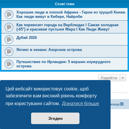
Схожі теми
Хорошие люди в плохой Африке - Герои из трущоб Кении.
Как люди живут в Кибере, Найроби
Как перевозят города на Верблюдах l Самая холодная
(-65°) и красивая пустыня Мира l Как Люди Живут
Дубай 2026
Яхтинг в океане: Азорские острова
Путешествие по Ирландии: 5 вершин изумрудного
острова
Перейти
Цей вебсайт використовує cookie, щоб
ХТО ЗАРАЗ ОНЛАЙН
забезпечити вам високий рівень комфорту
Зараз переглядають цей форум:
ClaudeBot [бот ШІ]
і 1 гість
при користуванні сайтом.
Дізнатися більше
Магазин спорядження
Туристичний форум «Рюкзак»
Команда
Працює на phpBB® Forum Software © phpBB Limited
Згоден
Конфіденційність
|
Умови