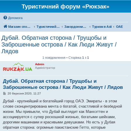
Туристичний форум «Рюкзак»
Допомога
Магазин спорядження
Туристичний форум «Рюкзак»
Закордонний туризм
Туризм в Азії
ОАЕ
Дубай. Обратная сторона / Трущобы и
Заброшенные острова / Как Люди Живут /
Лядов
1 повідомлення • Сторінка
1
з
1
Admin
Адміністратор
Дубай. Обратная сторона / Трущобы и
Заброшенные острова / Как Люди Живут / Лядов
П
20 березня 2020, 11:27
о
в
Дубай - крупнейший и богатейший город ОАЭ. Эмираты - в этом
і
слове сконцентрирована мечта о богатой, счастливой и безбедной
д
о
жизни. Мы привыкли, что Дубай выглядит как Манхэттен и
м
ассоциируется с супер роскошной жизнью, богатыми шейхами,
л
е
дорогими машинами и красивыми девушками. Но есть у Дубая
н
обратная сторона: огромные пакистанские Гетто, которые
н