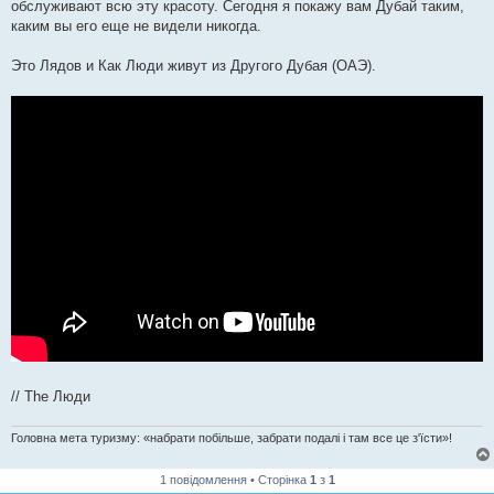
я
обслуживают всю эту красоту. Сегодня я покажу вам Дубай таким,
каким вы его еще не видели никогда.
Это Лядов и Как Люди живут из Другого Дубая (ОАЭ).
// The Люди
Головна мета туризму: «набрати побільше, забрати подалі і там все це з'їсти»!
1 повідомлення • Сторінка
1
з
1