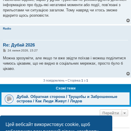
і
інформацією про будь-які негативні моменти або події, пов’язані з
д
о
прильотами чи ситуацією загалом. Тому навряд чи хтось зможе
м
відкрито щось розповісти.
л
е
н
н
Radio
я
Re: Дубай 2026
П
24 липня 2026, 15:27
о
в
Можна зрозуміти, але якщо ти вже звідти поїхав і можеш поділитися
і
чимось цікавим, що не видно в соціальних мережах, просто було б
д
о
цікаво.
м
л
е
3 повідомлень • Сторінка
1
з
1
н
н
Схожі теми
я
Дубай. Обратная сторона / Трущобы и Заброшенные
острова / Как Люди Живут / Лядов
Перейти
Цей вебсайт використовує cookie, щоб
ХТО ЗАРАЗ ОНЛАЙН