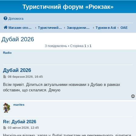
Туристичний форум «Рюкзак»
Допомога
Магазин спорядження
Туристичний форум «Рюкзак»
Закордонний туризм
Туризм в Азії
ОАЕ
Дубай 2026
3 повідомлень • Сторінка
1
з
1
Radio
Дубай 2026
П
08 березня 2026, 16:45
о
в
Всім привіт. Ділиться актуальними новинами з Дубаю в рамках
і
обставин, що склалися. Дякую
д
о
м
л
marites
е
н
н
я
Re: Дубай 2026
П
03 квітня 2026, 12:45
о
в
Наскільки відомо, зараз у Дубаї туристам не рекомендують ділитися