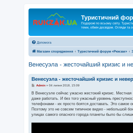
Туристичний фор
Подорожі по всьому світу. Турист
теми, обмін досвідом. Огляди та
Допомога
Магазин спорядження
Туристичний форум «Рюкзак»
Венесуэла - жесточайший кризис и н
Венесуэла - жесточайший кризис и неве
П
Admin
»
04 липня 2018, 15:09
о
в
В Венесуэле сейчас ужасно жестокий кризис. Местная 
і
даже работать. И без того ужасный уровень преступно
д
о
телефонами - их просто боятся доставать. Это самое о
м
Поэтому это не совсем типичное видео - небольшой бо
л
е
улицах самого опасного города планеты было бы слиш
н
н
я