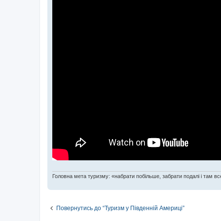
Головна мета туризму: «набрати побільше, забрати подалі і там все
Повернутись до “Туризм у Південній Америці”