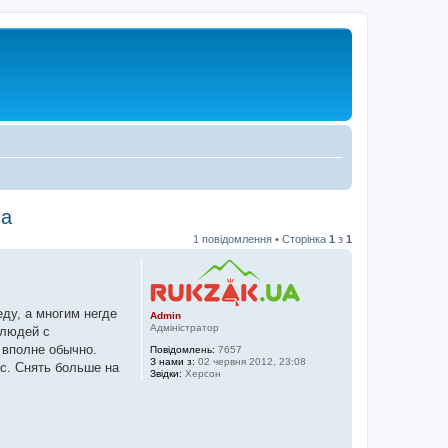
са
1 повідомлення • Сторінка
1
з
1
ду, а многим негде
Admin
Адміністратор
 людей с
 вполне обычно.
Повідомлень:
7657
З нами з:
02 червня 2012, 23:08
ис. Снять больше на
Звідки:
Херсон