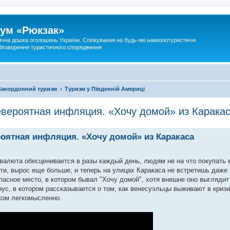
ум «Рюкзак»
ична дошка оголошень України. Спілкування на будь-які навколотуристичні
 обговорення туристичного спорядження
Закордонний туризм
Туризм у Південній Америці
евероятная инфляция. «Хочу домой» из Карака
роятная инфляция. «Хочу домой» из Каракаса
валюта обесценивается в разы каждый день, людям не на что покупать е
сти, вырос еще больше, и теперь на улицах Каракаса не встретишь даже
пасное место, в котором бывал "Хочу домой", хотя внешне оно выглядит
нус, в котором рассказывается о том, как венесуэльцы выживают в криз
ком легкомысленно.