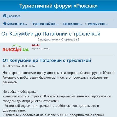
Туристичний форум «Рюкзак»
Допомога
Магазин спорядження
Туристичний форум «Рюкзак»
Закордонний туризм
Туризм у Південній Америці
От Колумбии до Патагонии с трёхлеткой
1 повідомлення • Сторінка
1
з
1
Admin
Адміністратор
От Колумбии до Патагонии с трёхлеткой
П
20 лютого 2020, 13:57
о
в
На встрече охватили сразу две темы: интересный маршрут по Южной
і
Америке с небольшим бюджетом и как его проехать с трёхлетним
д
о
ребёнком.
м
л
е
Не забыли обсудить:
н
- Безопасность в странах Южной Америки: от вечерних прогулок по
н
я
городам до медицинской страховки.
- Активный отдых или треккинг с ребёнком: как делать это в
удовольствие.
- Вулканы и солончаки на высоте 5000 м, профилактика горной