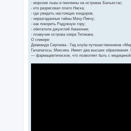
- морские львы и пингвины на островах Бальестас;
- кто разрисовал плато Наска;
- где увидеть настоящих кондоров;
- неразгаданные тайны Мачу-Пикчу;
- как покорить Радужную гору;
- обитатели джунглей Амазонии;
- плавучие острова озера Титикака.
О спикере:
Диаманда Сергеева - Гид клуба путешественников «Ми
Галапагосы, Мексика. Имеет два высших образования. 
— фармацевтическое, что позволяет быть с медициной