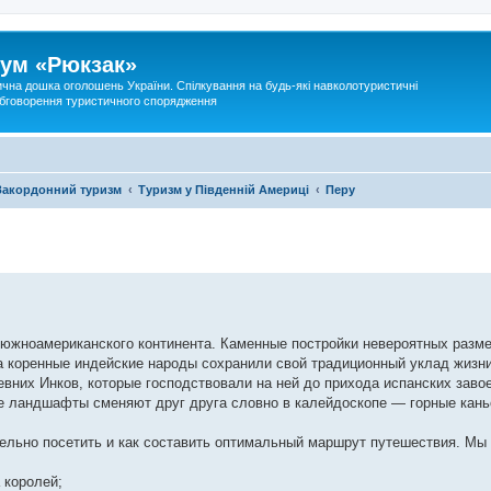
ум «Рюкзак»
ична дошка оголошень України. Спілкування на будь-які навколотуристичні
 обговорення туристичного спорядження
Закордонний туризм
Туризм у Південній Америці
Перу
 южноамериканского континента. Каменные постройки невероятных разм
а коренные индейские народы сохранили свой традиционный уклад жизни
вних Инков, которые господствовали на ней до прихода испанских заво
е ландшафты сменяют друг друга словно в калейдоскопе — горные кань
тельно посетить и как составить оптимальный маршрут путешествия. Мы
 королей;