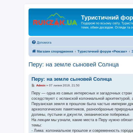
Туристичний фор
Подорожі по всьому світу. Турист
теми, обмін досвідом. Огляди та
Допомога
Магазин спорядження
Туристичний форум «Рюкзак»
Перу: на земле сыновей Солнца
Перу: на земле сыновей Солнца
П
Admin
»
07 липня 2019, 21:50
о
в
Перу — одна из самых интересных и загадочных стран
і
соседствуют с испанской колониальной архитектурой, 
д
о
Перуанская земля в прошлом была частью империи дре
м
археологических памятников, разнообразные природны
л
е
долины, пустыни и джунгли, океаническое побережье.
н
На лекции мы узнали, какие места в Перу нужно обяза
н
я
темы:
- Лима: колониальное прошлое и современность города