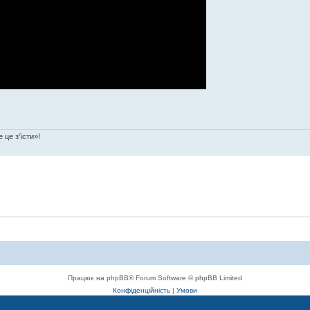
 це з'їсти»!
Працює на phpBB® Forum Software © phpBB Limited
Конфіденційність
|
Умови