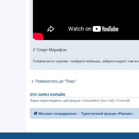
// Спорт-Марафон
Головна мета туризму: «набрати побільше, забрати подалі і там все
Повернутись до “Перу”
ХТО ЗАРАЗ ОНЛАЙН
Зараз переглядають цей форум:
ClaudeBot [бот ШІ]
і 0 гостей
Магазин спорядження
Туристичний форум «Рюкзак»