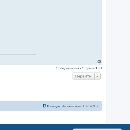
Д
о
1 повідомлення • Сторінка
1
з
1
г
о
Перейти
р
и
Команда
Часовий пояс
UTC+03:00