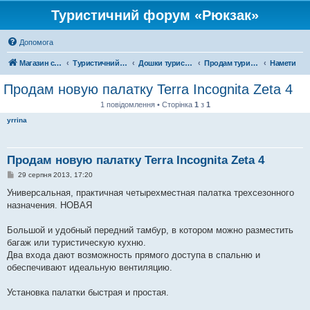
Туристичний форум «Рюкзак»
Допомога
Магазин спорядження
Туристичний форум «Рюкзак»
Дошки туристичних оголошень
Продам туристичне спорядження
Намети
Продам новую палатку Terra Incognita Zeta 4
1 повідомлення • Сторінка
1
з
1
yrrina
Продам новую палатку Terra Incognita Zeta 4
П
29 серпня 2013, 17:20
о
в
Универсальная, практичная четырехместная палатка трехсезонного
і
назначения. НОВАЯ
д
о
м
Большой и удобный передний тамбур, в котором можно разместить
л
е
багаж или туристическую кухню.
н
Два входа дают возможность прямого доступа в спальню и
н
я
обеспечивают идеальную вентиляцию.
Установка палатки быстрая и простая.