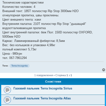
Технические характеристики
Количество человек: 4
Внешний тент: 185T полиэстер Rip Stop 3000мм H2O
огнеупорная пропитка, швы проклеены.
Цвет внешнего тента: хаки
Внутренняя палатка: 210T полиэстер Rip Stop "дышащий"
водоотталкивающая пропитка
Цвет внутренней палатки: беж Пол: 150D полиэстер OXFORD,
5000мм H2O
Каркас: Ламинированный фиберглас 8,5мм
Вес: без колышков и упаковки 4,98кг
полный комплект 5,73кг
Цена - 980грн
тел. 067-7861294
Теги:
Terra-Incognita
1 повідомлення • Сторінка
1
з
1
Схожі теми
Газовий пальник Terra Incognita Sirius
Газовий пальник Terra Incognita Atlas