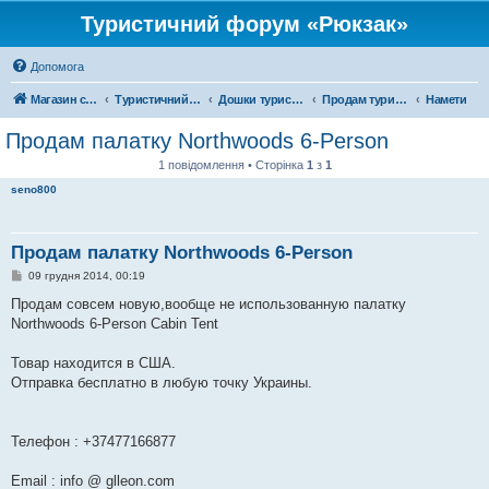
Туристичний форум «Рюкзак»
Допомога
Магазин спорядження
Туристичний форум «Рюкзак»
Дошки туристичних оголошень
Продам туристичне спорядження
Намети
Продам палатку Northwoods 6-Person
1 повідомлення • Сторінка
1
з
1
seno800
Продам палатку Northwoods 6-Person
П
09 грудня 2014, 00:19
о
в
Продам совсем новую,вообще не использованную палатку
і
Northwoods 6-Person Cabin Tent
д
о
м
Товар находится в США.
л
е
Отправка бесплатно в любую точку Украины.
н
н
я
Телефон : +37477166877
Email : info @ glleon.com