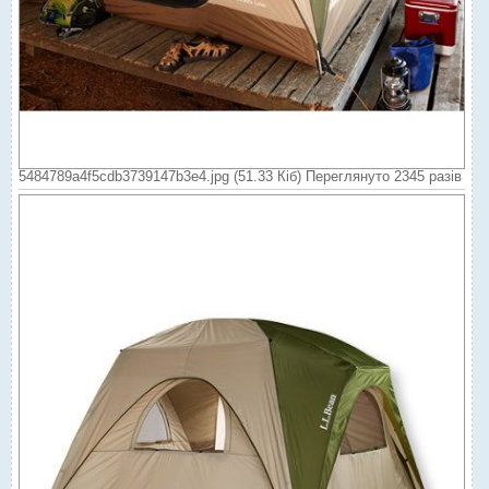
5484789a4f5cdb3739147b3e4.jpg (51.33 Кіб) Переглянуто 2345 разів