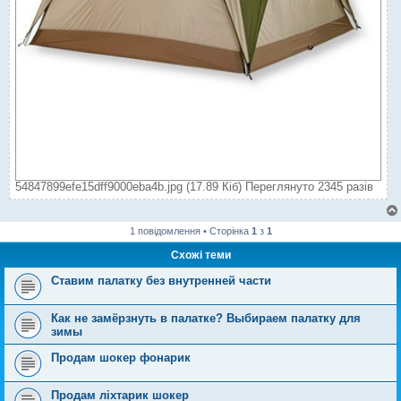
54847899efe15dff9000eba4b.jpg (17.89 Кіб) Переглянуто 2345 разів
1 повідомлення • Сторінка
1
з
1
Схожі теми
Ставим палатку без внутренней части
Как не замёрзнуть в палатке? Выбираем палатку для
зимы
Продам шокер фонарик
Продам ліхтарик шокер