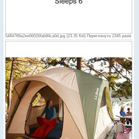
5484789a2ee06026fab94ca0d.jpg (23.35 Кіб) Переглянуто 2345 разів