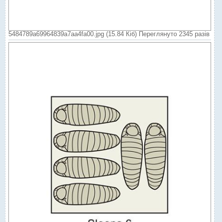
5484789a69964839a7aa4fa00.jpg (15.84 Кіб) Переглянуто 2345 разів