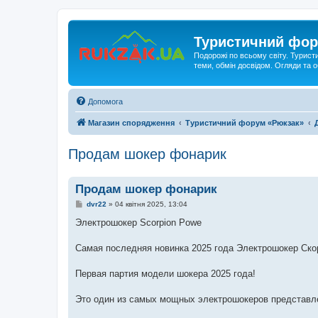
Туристичний фор
Подорожі по всьому світу. Турист
теми, обмін досвідом. Огляди та
Допомога
Магазин спорядження
Туристичний форум «Рюкзак»
Продам шокер фонарик
Продам шокер фонарик
П
dvr22
»
04 квітня 2025, 13:04
о
в
Электрошокер Scorpion Powe
і
д
о
Самая последняя новинка 2025 года Электрошокер Ско
м
л
е
Первая партия модели шокера 2025 года!
н
н
я
Это один из самых мощных электрошокеров представл