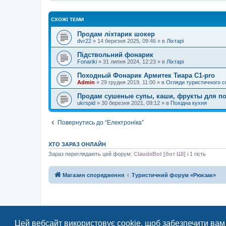
СХОЖІ ТЕМИ
Продам ліхтарик шокер
dvr22
»
14 березня 2025, 09:46
» в
Ліхтарі
Підствольний фонарик
Fonariki
»
31 липня 2024, 12:23
» в
Ліхтарі
Походный Фонарик Армитек Тиара С1-pro
Admin
»
29 грудня 2019, 11:00
» в
Огляди туристичного 
Продам сушеные супы, каши, фрукты для п
ukrspid
»
30 березня 2021, 09:12
» в
Похідна кухня
Повернутись до “Електроніка”
ХТО ЗАРАЗ ОНЛАЙН
Зараз переглядають цей форум:
ClaudeBot [бот ШІ]
і 1 гість
Магазин спорядження
Туристичний форум «Рюкзак»
Цей вебсайт використовує cookie, щоб забезпечити вам