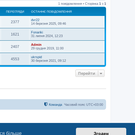
о
1 повідомлення • Сторінка
1
з
1
г
о
ПЕРЕГЛЯДИ
ОСТАННЄ ПОВІДОМЛЕННЯ
р
и
dvr22
2377
14 березня 2025, 09:46
Fonariki
1621
31 липня 2024, 12:23
Admin
2407
29 грудня 2019, 11:00
ukrspid
4553
30 березня 2021, 09:12
Перейти
Команда
Часовий пояс
UTC+03:00
ся більше
Згоден