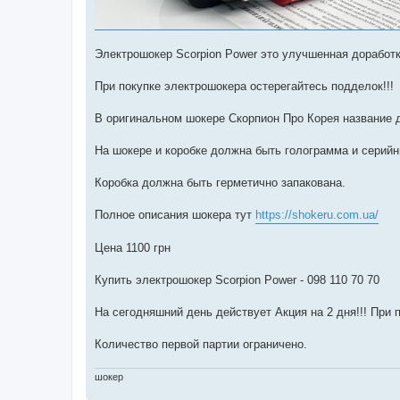
Электрошокер Scorpion Power это улучшенная доработк
При покупке электрошокера остерегайтесь подделок!!!
В оригинальном шокере Скорпион Про Корея название 
На шокере и коробке должна быть голограмма и серийн
Коробка должна быть герметично запакована.
Полное описания шокера тут
https://shokeru.com.ua/
Цена 1100 грн
Купить электрошокер Scorpion Power - 098 110 70 70
На сегодняшний день действует Акция на 2 дня!!! При 
Количество первой партии ограничено.
шокер