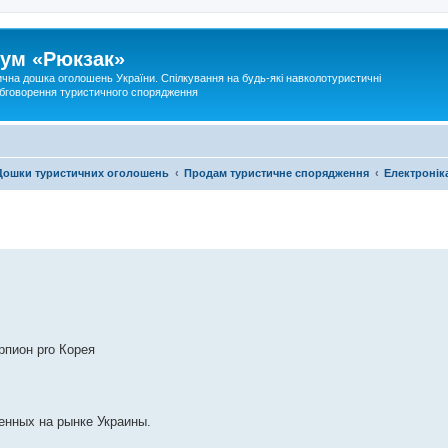
ум «Рюкзак»
ична дошка оголошень України. Спілкування на будь-які навколотуристичні
 обговорення туристичного спорядження
Дошки туристичних оголошень
Продам туристичне спорядження
Електронік
рпион pro Корея
енных на рынке Украины.