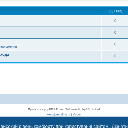
ВІДПОВІДІ
0
0
0
спорядження
охода
0
Працює на phpBB® Forum Software © phpBB Limited
Конфіденційність
|
Умови
 високий рівень комфорту при користуванні сайтом.
Дізнати