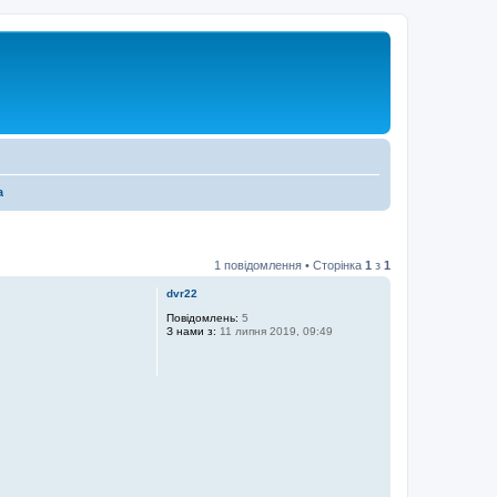
а
1 повідомлення • Сторінка
1
з
1
dvr22
Повідомлень:
5
З нами з:
11 липня 2019, 09:49