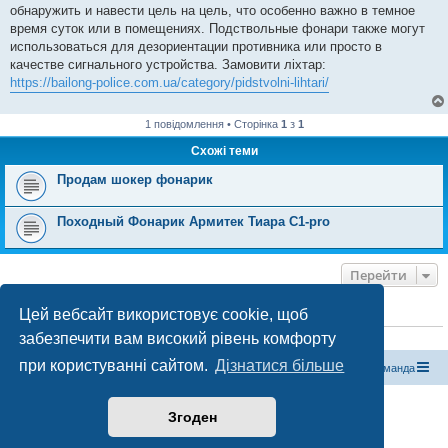
обнаружить и навести цель на цель, что особенно важно в темное
время суток или в помещениях. Подствольные фонари также могут
использоваться для дезориентации противника или просто в
качестве сигнального устройства. Замовити ліхтар:
https://bailong-police.com.ua/category/pidstvolni-lihtari/
1 повідомлення • Сторінка
1
з
1
Схожі теми
Продам шокер фонарик
Походный Фонарик Армитек Тиара С1-pro
Перейти
Цей вебсайт використовує cookie, щоб
ХТО ЗАРАЗ ОНЛАЙН
забезпечити вам високий рівень комфорту
Зараз переглядають цей форум:
ClaudeBot [бот ШІ]
і 0 гостей
при користуванні сайтом.
Дізнатися більше
Магазин спорядження
Туристичний форум «Рюкзак»
Команда
Працює на phpBB® Forum Software © phpBB Limited
Згоден
Конфіденційність
|
Умови