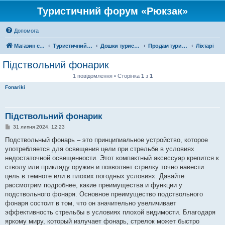
Туристичний форум «Рюкзак»
Допомога
Магазин спорядження
Туристичний форум «Рюкзак»
Дошки туристичних оголошень
Продам туристичне спорядження
Ліхтарі
Підствольний фонарик
1 повідомлення • Сторінка
1
з
1
Fonariki
Підствольний фонарик
П
31 липня 2024, 12:23
о
в
Подствольный фонарь – это принципиальное устройство, которое
і
употребляется для освещения цели при стрельбе в условиях
д
о
недостаточной освещенности. Этот компактный аксессуар крепится к
м
стволу или прикладу оружия и позволяет стрелку точно навести
л
е
цель в темноте или в плохих погодных условиях. Давайте
н
рассмотрим подробнее, какие преимущества и функции у
н
я
подствольного фонаря. Основное преимущество подствольного
фонаря состоит в том, что он значительно увеличивает
эффективность стрельбы в условиях плохой видимости. Благодаря
яркому миру, который излучает фонарь, стрелок может быстро