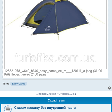
128821078_w640_h640_easy_camp_ec_m___120111_a.jpeg (31.96
Кіб) Переглянуто 2480 разів
Теги:
Easy-Camp
1 повідомлення • Сторінка
1
з
1
Схожі теми
Ставим палатку без внутренней части