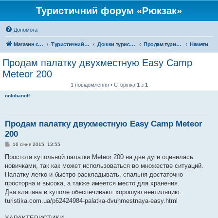
Туристичний форум «Рюкзак»
Допомога
Магазин спорядження
Туристичний форум «Рюкзак»
Дошки туристичних оголошень
Продам туристичне спорядження
Намети
Продам палатку двухместную Easy Camp
Meteor 200
1 повідомлення • Сторінка
1
з
1
onlobanoff
Продам палатку двухместную Easy Camp Meteor
200
П
16 січня 2015, 13:55
о
в
Простота купольной палатки Meteor 200 на две дуги оценилась
і
новичками, так как может использоваться во множестве ситуаций.
д
о
Палатку легко и быстро раскладывать, спальня достаточно
м
просторна и высока, а также имеется место для хранения.
л
е
Два клапана в куполе обеспечивают хорошую вентиляцию.
н
turistika.com.ua/p62424984-palatka-dvuhmestnaya-easy.html
н
я