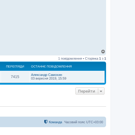
Д
о
1 повідомлення • Сторінка
1
з
1
г
о
ПЕРЕГЛЯДИ
ОСТАННЄ ПОВІДОМЛЕННЯ
р
и
Александр Самохин
7415
03 вересня 2019, 15:59
Перейти
Команда
Часовий пояс
UTC+03:00