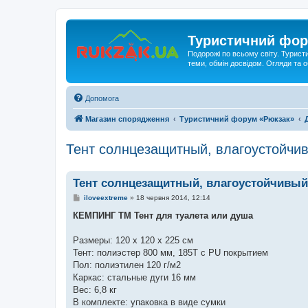
Туристичний фор
Подорожі по всьому світу. Турист
теми, обмін досвідом. Огляди та
Допомога
Магазин спорядження
Туристичний форум «Рюкзак»
Тент солнцезащитный, влагоустойчи
Тент солнцезащитный, влагоустойчивый
П
iloveextreme
»
18 червня 2014, 12:14
о
в
КЕМПИНГ TM Тент для туалета или душа
і
д
о
Размеры: 120 х 120 х 225 см
м
Тент: полиэстер 800 мм, 185Т с РU покрытием
л
е
Пол: полиэтилен 120 г/м2
н
Каркас: стальные дуги 16 мм
н
я
Вес: 6,8 кг
В комплекте: упаковка в виде сумки