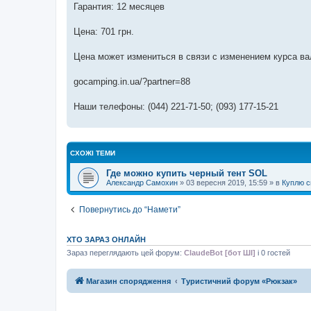
Гарантия: 12 месяцев
Цена: 701 грн.
Цена может измениться в связи с изменением курса ва
gocamping.in.ua/?partner=88
Наши телефоны: (044) 221-71-50; (093) 177-15-21
СХОЖІ ТЕМИ
Где можно купить черный тент SOL
Александр Самохин
»
03 вересня 2019, 15:59
» в
Куплю с
Повернутись до “Намети”
ХТО ЗАРАЗ ОНЛАЙН
Зараз переглядають цей форум:
ClaudeBot [бот ШІ]
і 0 гостей
Магазин спорядження
Туристичний форум «Рюкзак»