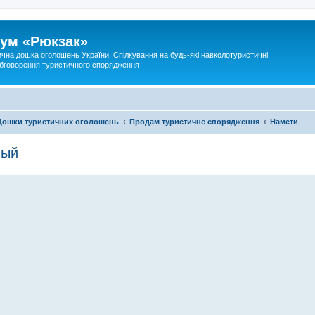
ум «Рюкзак»
ична дошка оголошень України. Спілкування на будь-які навколотуристичні
 обговорення туристичного спорядження
Дошки туристичних оголошень
Продам туристичне спорядження
Намети
вый