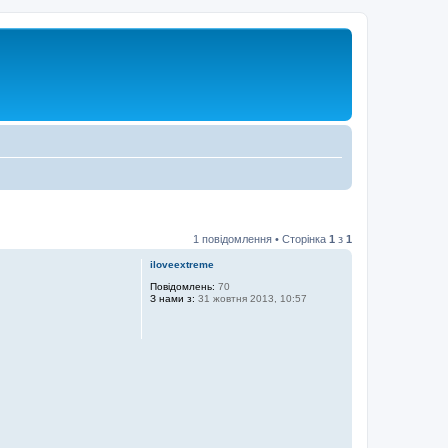
1 повідомлення • Сторінка
1
з
1
iloveextreme
Повідомлень:
70
З нами з:
31 жовтня 2013, 10:57