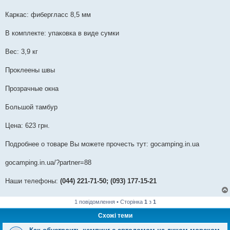
Каркас: фибергласс 8,5 мм
В комплекте: упаковка в виде сумки
Вес: 3,9 кг
Проклеены швы
Прозрачные окна
Большой тамбур
Цена: 623 грн.
Подробнее о товаре Вы можете прочесть тут: gocamping.in.ua
gocamping.in.ua/?partner=88
Наши телефоны:
(044) 221-71-50; (093) 177-15-21
1 повідомлення • Сторінка
1
з
1
Схожі теми