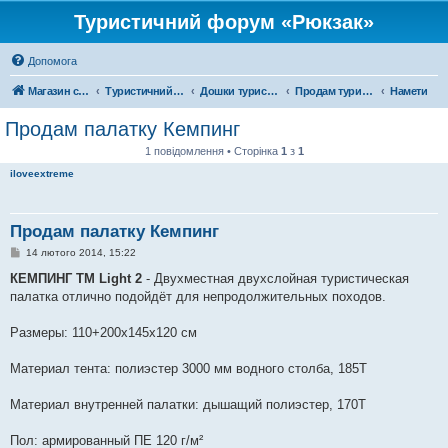
Туристичний форум «Рюкзак»
Допомога
Магазин спорядження
Туристичний форум «Рюкзак»
Дошки туристичних оголошень
Продам туристичне спорядження
Намети
Продам палатку Кемпинг
1 повідомлення • Сторінка
1
з
1
iloveextreme
Продам палатку Кемпинг
П
14 лютого 2014, 15:22
о
в
КЕМПИНГ TM Light 2
- Двухместная двухслойная туристическая
і
палатка отлично подойдёт для непродолжительных походов.
д
о
м
Размеры: 110+200х145х120 см
л
е
н
Материал тента: полиэстер 3000 мм водного столба, 185T
н
я
Материал внутренней палатки: дышащий полиэстер, 170T
Пол: армированный ПЕ 120 г/м²