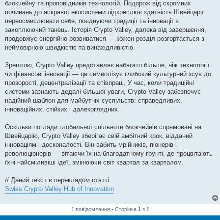
блокчейну та проповідників технологій. Подорож від скромних
починань до яскравої екосистеми підкреслює здатність Швейцарії
переосмислювати себе, поєднуючи традиції та інновації в
захоплюючий танець. Історія Crypto Valley, далека від завершення,
продовжує енергійно розвиватися — кожен розділ розгортається з
неймовірною швидкістю та винахідливістю.
Зрештою, Crypto Valley представляє набагато більше, ніж технології
чи фінансові інновації — це символізує глибокий культурний зсув до
прозорості, децентралізації та співпраці. У час, коли традиційні
системи зазнають дедалі більшої уваги, Crypto Valley забезпечує
надійний шаблон для майбутніх суспільств: справедливих,
інноваційних, стійких і далекоглядних.
Оскільки погляди глобальної спільноти блокчейнів спрямовані на
Швейцарію, Crypto Valley зберігає свій амбітний крок, відданий
інноваціям і досконалості. Він вабить мрійників, піонерів і
революціонерів — вітаючи їх на благодатному ґрунті, де процвітають
їхні найсміливіші ідеї, змінюючи світ квартал за кварталом.
// Даний текст є перекладом статті
Swiss Crypto Valley Hub of Innovation
1 повідомлення • Сторінка
1
з
1