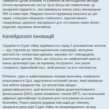
Прийняття Цугом біткойнів та Ethereum як життєздатних методів
оплати муніципальних послуг було більш ніж символічним; це
засвідчило відкритість, яка привернула значну увагу міжнародних
ЗМІ та інвесторів. Невдовзі технічні підприємці кинулися до цієї
гавані, спокушені обіцянкою стабільного, перспективного
середовища, ідеально підходящого для тестування нових бізнес-
моделей, керованих блокчейном.
Калейдоскоп інновацій
Серцебиття Crypto Valley відбивається серед її різноманітних жителів
— від стартапів до транснаціональних корпорацій, венчурних
капіталістів і інноваторів-одинаків, наукових кіл і міжнародних
аналітичних центрів. Уявіть цю спільноту як симфонічний оркестр:
кожна організація грає на окремому інструменті, але разом
створюють гармонійний опус, який резонує на всіх континентах.
Ethereum, один із найвпливовіших піонерів блокчейну, комфортно
влаштувався в Цузі, надсилаючи потужний сигнал, який привернув
інші амбітні підприємства. Ця екосистема швидко
диверсифікувалася, щоб включити фірми децентралізованого
фінансування (DeFi), ринки незамінних токенів (NFT), постачальників
цифрової ідентифікації та рішення для голосування на основі
блокчейна. Кожен новачок додавав нові шари до гобелену,
зміцнюючи репутацію Crypto Valley як неперевершеного зв’язку