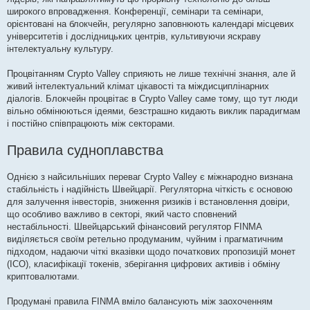
широкого впровадження. Конференції, семінари та семінари,
орієнтовані на блокчейн, регулярно заповнюють календарі місцевих
університетів і дослідницьких центрів, культивуючи яскраву
інтелектуальну культуру.
Процвітанням Crypto Valley сприяють не лише технічні знання, але й
живий інтелектуальний клімат цікавості та міждисциплінарних
діалогів. Блокчейн процвітає в Crypto Valley саме тому, що тут люди
вільно обмінюються ідеями, безстрашно кидають виклик парадигмам
і постійно співпрацюють між секторами.
Правила судноплавства
Однією з найсильніших переваг Crypto Valley є міжнародно визнана
стабільність і надійність Швейцарії. Регуляторна чіткість є основою
для залучення інвесторів, зниження ризиків і встановлення довіри,
що особливо важливо в секторі, який часто сповнений
нестабільності. Швейцарський фінансовий регулятор FINMA
виділяється своїм ретельно продуманим, чуйним і прагматичним
підходом, надаючи чіткі вказівки щодо початкових пропозицій монет
(ICO), класифікації токенів, зберігання цифрових активів і обміну
криптовалютами.
Продумані правила FINMA вміло балансують між заохоченням