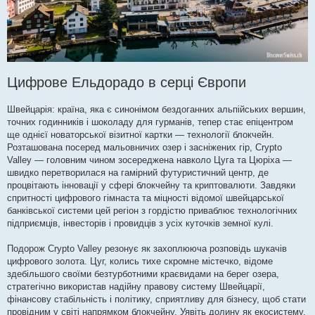
Цифрове Ельдорадо в серці Європи
Швейцарія: країна, яка є синонімом бездоганних альпійських вершин,
точних годинників і шоколаду для гурманів, тепер стає епіцентром
ще однієї новаторської візитної картки — технології блокчейн.
Розташована посеред мальовничих озер і засніжених гір, Crypto
Valley — головним чином зосереджена навколо Цуга та Цюріха —
швидко перетворилася на гамірний футуристичний центр, де
процвітають інновації у сфері блокчейну та криптовалюти. Завдяки
спритності цифрового гімнаста та міцності відомої швейцарської
банківської системи цей регіон з гордістю приваблює технологічних
підприємців, інвесторів і провидців з усіх куточків земної кулі.
Подорож Crypto Valley резонує як захоплююча розповідь шукачів
цифрового золота. Цуг, колись тихе скромне містечко, відоме
здебільшого своїми безтурботними краєвидами на берег озера,
стратегічно використав надійну правову систему Швейцарії,
фінансову стабільність і політику, сприятливу для бізнесу, щоб стати
провідним у світі напрямком блокчейну. Уявіть долину як екосистему,