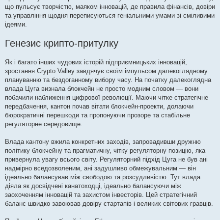
що пульсує творчістю, маяком інновацій, де правила фінансів, довіри
та управління щодня переписуються геніальними умами зі сміливими
ідеями.
Генезис крипто-притулку
Як і багато інших чудових історій підприємницьких інновацій,
зростання Crypto Valley завдячує своїм імпульсом далекоглядному
плануванню та бездоганному вибору часу. На початку далекоглядна
влада Цуга визнала блокчейн не просто модним словом — вони
побачили наближення цифрової революції. Маючи чітке стратегічне
передбачення, кантон почав вітати блокчейн-проекти, долаючи
бюрократичні перешкоди та пропонуючи прозоре та стабільне
регуляторне середовище.
Влада кантону вжила конкретних заходів, запровадивши дружню
політику блокчейну та прагматичну, чітку регуляторну позицію, яка
привернула увагу всього світу. Регуляторний підхід Цуга не був ані
надмірно вседозволеним, ані задушливо обмежувальним — він
ідеально балансував між свободою та розсудливістю. Тут влада
діяла як досвідчені канатоходці, ідеально балансуючи між
заохоченням інновацій та захистом інвесторів. Цей стратегічний
баланс швидко завоював довіру стартапів і великих світових гравців.