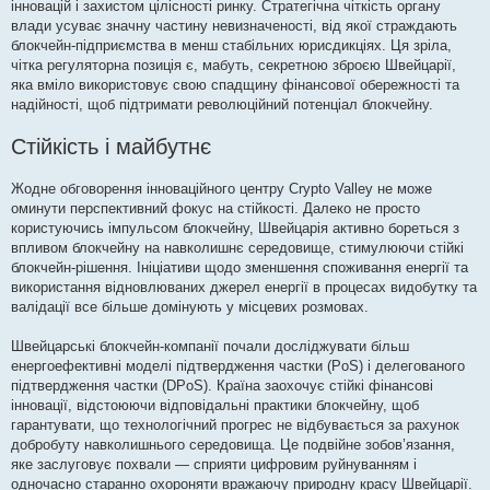
інновацій і захистом цілісності ринку. Стратегічна чіткість органу
влади усуває значну частину невизначеності, від якої страждають
блокчейн-підприємства в менш стабільних юрисдикціях. Ця зріла,
чітка регуляторна позиція є, мабуть, секретною зброєю Швейцарії,
яка вміло використовує свою спадщину фінансової обережності та
надійності, щоб підтримати революційний потенціал блокчейну.
Стійкість і майбутнє
Жодне обговорення інноваційного центру Crypto Valley не може
оминути перспективний фокус на стійкості. Далеко не просто
користуючись імпульсом блокчейну, Швейцарія активно бореться з
впливом блокчейну на навколишнє середовище, стимулюючи стійкі
блокчейн-рішення. Ініціативи щодо зменшення споживання енергії та
використання відновлюваних джерел енергії в процесах видобутку та
валідації все більше домінують у місцевих розмовах.
Швейцарські блокчейн-компанії почали досліджувати більш
енергоефективні моделі підтвердження частки (PoS) і делегованого
підтвердження частки (DPoS). Країна заохочує стійкі фінансові
інновації, відстоюючи відповідальні практики блокчейну, щоб
гарантувати, що технологічний прогрес не відбувається за рахунок
добробуту навколишнього середовища. Це подвійне зобов’язання,
яке заслуговує похвали — сприяти цифровим руйнуванням і
одночасно старанно охороняти вражаючу природну красу Швейцарії.