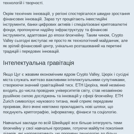
технологій і творчості.
Окрім технічних інновацій, у регіоні спостерігалося швидке зростання
фінансових інновацій. Зараз тут процвітають інвестиційні
інструменти, банки цифрових активів і спеціалізовані криптовалютні
фонди, пропонуючи надійну інфраструктуру та фінансові
інструменти, адаптовані до епохи блокчейну. Таким чином, Crypto
Valley сьогодні виступає не просто як технологічний майданчик, але
як зрілий фінансовий центр, унікально розташований на перетині
традицій і передових інновацій.
Інтелектуальна гравітація
Якщо Цуг є жвавим економічним ядром Crypto Valley, Цюріх і сусідні
міста служать життєво важливими інтелектуальними супутниками,
створюючи значний гравітаційний тиск. ETH Цюріха, який незмінно
входить до числа провідних університетів світу, став незамінною
рушійною силою досліджень та інновацій у сфері блокчейну. ETH
Zurich символізує наукового титана, який сприяє передовим
проривам, його вчені невтомно прокладають нові шляхи, що
поєднують криптографію, інформатику, фінанси та соціологію.
Навчальні заклади по всій Швейцарії все більше інтегрують теми
блокчейну у свої навчальні програми, готуючи майбутні покоління
лідерів, які направлятимуть цю проривну технологію до більш