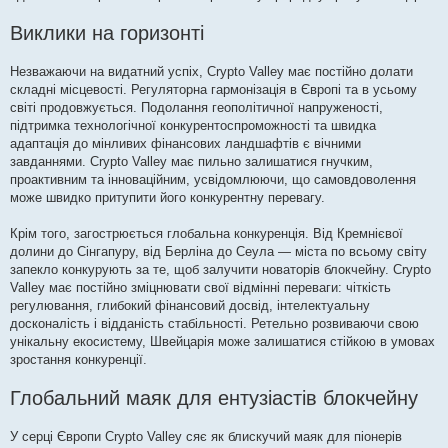
Виклики на горизонті
Незважаючи на видатний успіх, Crypto Valley має постійно долати
складні місцевості. Регуляторна гармонізація в Європі та в усьому
світі продовжується. Подолання геополітичної напруженості,
підтримка технологічної конкурентоспроможності та швидка
адаптація до мінливих фінансових ландшафтів є вічними
завданнями. Crypto Valley має пильно залишатися гнучким,
проактивним та інноваційним, усвідомлюючи, що самовдоволення
може швидко притупити його конкурентну перевагу.
Крім того, загострюється глобальна конкуренція. Від Кремнієвої
долини до Сінгапуру, від Берліна до Сеула — міста по всьому світу
запекло конкурують за те, щоб залучити новаторів блокчейну. Crypto
Valley має постійно зміцнювати свої відмінні переваги: ​​чіткість
регулювання, глибокий фінансовий досвід, інтелектуальну
досконалість і відданість стабільності. Ретельно розвиваючи свою
унікальну екосистему, Швейцарія може залишатися стійкою в умовах
зростання конкуренції.
Глобальний маяк для ентузіастів блокчейну
У серці Європи Crypto Valley сяє як блискучий маяк для піонерів