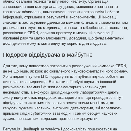
обчислювальної техніки та штучного інтелекту. Організація
запровадила нові методи аналізу даних, машинного навчання та
квантових обчислень, намагаючись просіяти астрономічні обсяги
інформації, отриманої в результаті її експериментів. Ці інновації
знаходять застосування далеко за межами фізики, впливаючи на такі
різноманітні галузі, як медицина, фінанси та кібербезпека. Технологія,
розроблена в CERN, сприяла прогресу в медичній візуалізації,
лікуванні раку та матеріалознавстві, доводячи, що фундаментальні
дослідження можуть мати відчутну користь для людства.
Подорож відвідувача в майбутнє
Для тих, кому пощастило потрапити в розгалужений комплекс CERN,
це не що інше, як крок до оживленого науково-фантастичного роману.
Хоча підземні тунелі LHC недоступні для публіки під час роботи, це
лише частина видовища. Виставки в Глобусі науки та інновацій
розкривають таємниці фізики елементарних частинок для
неспеціалістів, а екскурсії дослідницькими лабораторіями дають
змогу відчути смак передових експериментів, що проводяться. Тут
відвідувачі стикаються віч-на-віч з величезними магнітами, які
керують пучками частинок, високими детекторами, які вловлюють
примарні сліди субатомних взаємодій, і самим серцем наукових
зусиль: ненаситним людським прагненням зрозуміти.
Репутація Швейцарії за точність і досконалість поширюється на