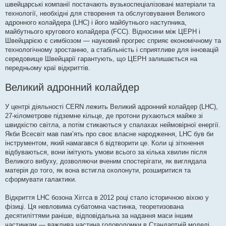
швейцарські компанії постачають вузькоспеціалізовані матеріали та
технології, необхідні для створення та обслуговування Великого
адронного колайдера (LHC) і його майбутнього наступника,
майбутнього кругового колайдера (FCC). Відносини між ЦЕРН і
Швейцарією є симбіозом — науковий прогрес сприяє економічному та
технологічному зростанню, а стабільність і сприятливе для інновацій
середовище Швейцарії гарантують, що ЦЕРН залишається на
передньому краї відкриттів.
Великий адронний колайдер
У центрі діяльності CERN лежить Великий адронний колайдер (LHC),
27-кілометрове підземне кільце, де протони рухаються майже зі
швидкістю світла, а потім стикаються у спалахах неймовірної енергії.
Якби Всесвіт мав пам’ять про своє власне народження, LHC був би
інструментом, який намагався б відтворити це. Коли ці зіткнення
відбуваються, вони імітують умови всього за кілька хвилин після
Великого вибуху, дозволяючи вченим спостерігати, як виглядала
матерія до того, як вона встигла охолонути, розширитися та
сформувати галактики.
Відкриття LHC бозона Хіггса в 2012 році стало історичною віхою у
фізиці. Ця невловима субатомна частинка, теоретизована
десятиліттями раніше, відповідальна за надання маси іншим
частинкам — важлива частина головоломки в Стандартній моделі