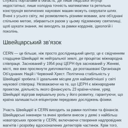
служать порталами в область, де лише людської інтуїції
недостатньо; лише холодна точність математики та ретельна
конструкція величезних наукових машин можуть скерувати шлях.
Вчені з усього світу, які розмовляють різними мовами, але об’єднані
спільною метою, збираються разом у цьому підземному святилищі,
щоб шукати знання, які виходять за рамки кордонів, ідеологій і
поколінь.
Швейцарський зв'язок
CERN — це більше, ніж просто дослідницький центр; це є свідченням
спадщини Швейцарії як нейтральної землі, де процвітає міжнародна
співпраця. Заснований у 1954 році ЦЕРН був заснований у Женеві,
місті, яке вже просякнуте дипломатією, де розташовані Організація
Об’єднаних Націй і Червоний Хрест. Політична стабільність у
Швейцарії зробила її ідеальним місцем для найамбітнішої у світі
наукової співпраці. Незважаючи на те, що ЦЕРН є міжнародним
проектом, діяльність якого фінансують 23 країни-члени, уряд
Швейцарії відіграв вирішальну роль у його розвитку, гарантуючи, що
країна залишається епіцентром передових досліджень фізики.
Участь Швейцарії в CERN виходить за рамки політики та фінансів.
Швейцарські інженери та вчені зробили внесок у деякі з найбільш
новаторських проектів у CERN, включаючи створення надпровідних
магнітів і розробку вдосконалених детекторів частинок. Крім того,