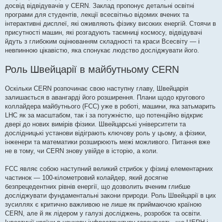
досвід відвідувачів у CERN. Заклад пропонує детальні освітні
програми для студентів, лекції всесвітньо відомих вчених та
інтерактивні дисплеї, які оживляють фізику високих енергій. Стоячи в
присутності машин, які розгадують таємниці космосу, відвідувачі
йдуть з глибоким оцінюванням складності та краси Всесвіту — і
невпинною цікавістю, яка спонукає людство досліджувати його.
Роль Швейцарії в майбутньому CERN
Оскільки CERN розпочинає свою наступну главу, Швейцарія
залишається в авангарді його розширення. Плани щодо кругового
коллайдера майбутнього (FCC) уже в роботі, машини, яка затьмарить
LHC як за масштабом, так і за потужністю, що потенційно відкриє
двері до нових вимірів фізики. Швейцарські університети та
дослідницькі установи відіграють ключову роль у цьому, а фізики,
інженери та математики розширюють межі можливого. Питання вже
не в тому, чи CERN знову увійде в історію, а коли.
FCC являє собою наступний великий стрибок у фізиці елементарних
частинок — 100-кілометровий колайдер, який досягне
безпрецедентних рівнів енергії, що дозволить вченим глибше
досліджувати фундаментальні закони природи. Роль Швейцарії в цих
зусиллях є критично важливою не лише як приймаючою країною
CERN, але й як лідером у галузі досліджень, розробок та освіти.