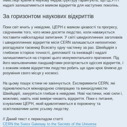
Інвестиції країни в наукову інфраструктуру гарантують, що ЦЕРН і
надалі залишатиметься маяком відкриттів для наступних поколінь.
За горизонтом наукових відкриттів
Поки світ мчить у невідоме, ЦЕРН є маяком цікавості та прогресу,
свідченням того, чого може досягти людство, коли наважується
поставити найскладніші запитання. У світі швидкоплинних заголовків
і швидкоплинних відкриттів місія CERN залишається непохитною:
розгадувати таємниці Всесвіту одну частинку за раз. Швейцарія з
глибокою історією точності, дипломатії та інновацій і надалі
залишатиметься на сторожі цього монументального прагнення. Під
його мальовничими ландшафтами розгортається одіссея відкриттів, і
з кожним новим відкриттям людство робить ще один крок ближче до
розуміння свого місця у космосі.
На цьому пошук істини не закінчується. Експерименти CERN, які
підживлюються міжнародною співпрацею та винахідливістю
Швейцарії, зануряться глибше в невідоме. Нові частинки, нові сили і,
можливо, навіть нові виміри чекають відкриття. Поки є питання,
існуватиме ЦЕРН, який вдивлятиметься в порожнечу та
освітлюватиме шлях усьому людству.
// Даний текст є перекладом статті
CERN the Swiss Gateway to the Secrets of the Universe