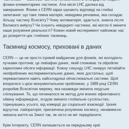
фізики елементарних частинок. Але місія LHC далека від
завершення. Фізики з CERN зараз шукають відповіді на глибші
запитання: що таке темна матерія, невидима речовина, яка складає
більшу частину Всесвіту? Чому антиматерія, здається, зникла після
Великого вибуху? Чи існують невідкриті частинки, які могли б змінити
наше розуміння реальності? Кожен новий експеримент наближає нас
до розкриття цих глибоких таємниць.
Таємниці космосу, приховані в даних
CERN — це не просто ігровий майданчик для фізиків, які володіють
пучками протонів; це левіафан даних, який споживає та обробляє
карколомні обсяги інформації. Кожну секунду LHC генерує петабайти
необроблених експериментальних даних, яких достатньо, щоб
перевантажити навіть найскладніші обчислювальні системи. Щоб
впоратися з цією монументальною проблемою, у 1989 році CERN
розробив Всесвітню мережу, яка назавжди змінила людське
спілкування. Те, що починалося як метод для вчених ефективного
обміну інформацією, згодом змінило глобальне суспільство,
торкнувшись усього, від комерції до соціальної взаємодії. Іронія
відчутна: лабораторія, присвячена розумінню космосу, ненавмисно
змінила життя на Землі так, як ніхто не міг передбачити.
Крім Інтернету, CERN залишається на передньому краї