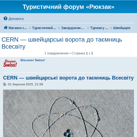
Туристичний форум «Рюкзак»
Допомога
Магазин спорядження
Туристичний форум «Рюкзак»
Закордонний туризм
Туризм у Європі
Швейцарія
CERN — швейцарські ворота до таємниць
Всесвіту
1 повідомлення • Сторінка
1
з
1
Discover Swiss!
CERN — швейцарські ворота до таємниць Всесвіту
П
01 березня 2025, 21:58
о
в
і
д
о
м
л
е
н
н
я