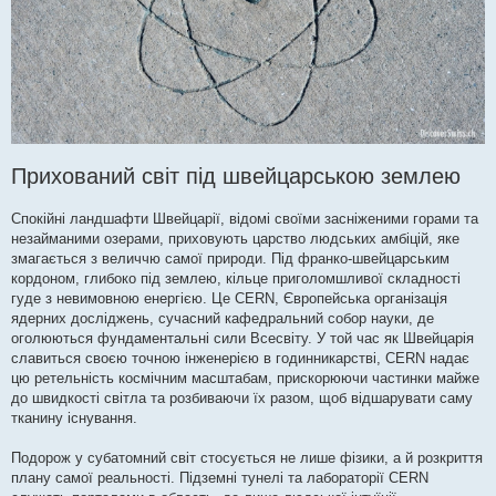
Прихований світ під швейцарською землею
Спокійні ландшафти Швейцарії, відомі своїми засніженими горами та
незайманими озерами, приховують царство людських амбіцій, яке
змагається з величчю самої природи. Під франко-швейцарським
кордоном, глибоко під землею, кільце приголомшливої ​​складності
гуде з невимовною енергією. Це CERN, Європейська організація
ядерних досліджень, сучасний кафедральний собор науки, де
оголюються фундаментальні сили Всесвіту. У той час як Швейцарія
славиться своєю точною інженерією в годинникарстві, CERN надає
цю ретельність космічним масштабам, прискорюючи частинки майже
до швидкості світла та розбиваючи їх разом, щоб відшарувати саму
тканину існування.
Подорож у субатомний світ стосується не лише фізики, а й розкриття
плану самої реальності. Підземні тунелі та лабораторії CERN