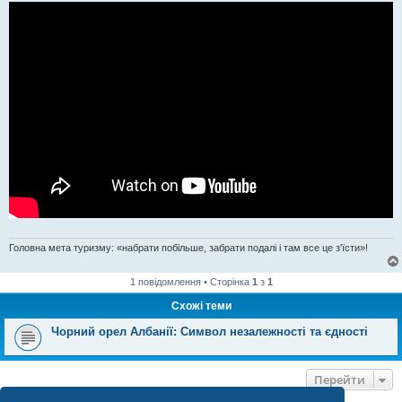
Головна мета туризму: «набрати побільше, забрати подалі і там все це з'їсти»!
1 повідомлення • Сторінка
1
з
1
Схожі теми
Чорний орел Албанії: Символ незалежності та єдності
Перейти