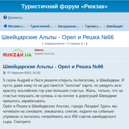
Туристичний форум «Рюкзак»
Допомога
Магазин спорядження
Туристичний форум «Рюкзак»
Закордонний туризм
Туризм у Європі
Швейцарія
Швейцарские Альпы - Орел и Решка №66
1 повідомлення • Сторінка
1
з
1
Admin
Адміністратор
Швейцарские Альпы - Орел и Решка №66
П
07 березня 2015, 01:02
о
в
5 сезон Андрей и Леся решили открыть по-богатому, в Швейцарии. И
і
пусть даже кому-то не достанется "золотая" карта, но увидеть всю
д
о
красоту альпийских гор уже большое счастье. Жаль, только, что за
м
счастье покушать не купишь и на ночлег в дорогущей Швецарии
л
е
пришлось зарабатывать.
н
Орёл и Решка в Швейцарских Альпах, городе Люцерн! Здесь мы
н
я
ночевали на сеновале, умывались снегом, ездили на собачьих
упряжках и пытались попробовать все 450 сортов швейцарского
сыра. Смотрите