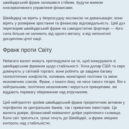
швейцарський франк залишився стійким, будучи маяком
консервативного управління фінансами.
Швейцарці не вірять у безрозсудну експансію чи девальвацію; вони
вірять у розмірене зростання та фінансову відповідальність. Цей дух
перетворив швейцарський франк на самодостатню фортецю — його
сила більше не залежить від одного металу, а від непохитної
дисципліни цілої нації.
Франк проти Світу
Небагато валют можуть претендувати на те, щоб конкурувати зі
швейцарським франком щодо стабільності. Хоча долар США та євро
домінують у світовій торгівлі, вони роблять це завдяки багажу
геополітичних конфліктів, коливань монетарної політики та зміни
економічних союзів. Франк, з іншого боку, не несе такого тягаря. Він є
нейтральним, політично незалежним і керується принципами, які
віддають перевагу збереженню над втручанням.
Цей нейтралітет зробив швейцарський франк пріоритетним активом у
портфелях як центральних банків, так і приватних інвесторів. Це
валюта довіри, фінансовий еквівалент добре укріпленого сховища.
Коли світ трясеться, гроші течуть до Швейцарії, а франк зміцнює
контроль над стабільністю.