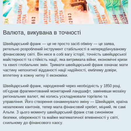
Валюта, викувана в точності
Швейцарський франк — це не просто засіб обміну — це заява,
ретельно розроблений інструмент стабільності в непередбачуваному
фінансовому світі. Він несе в собі вагу історії, точність швейцарської
майстерності та стійкість нації, яка витримала війни, економічні кризи
та хвилі глобальних змін. Тримати швейцарський франк означає мати
частину непохитної відданості нації надійності, емблему довіри,
вплетену в кожну нитку її економіки.
Швейцарський франк, народжений через необхідність у 1850 році,
об’єднав фрагментований монетарний ландшафт, замінивши мозаїку
регіональних валют, які колись ускладнювали торгівлю та
управління. Його створення ознаменувало зміну — Швейцарія, країна
незалежних кантонів, тепер мала фінансовий хребет, міцний, як самі
Альпи. З цього моменту швейцарський франк став синонімом
безпеки, обережності та майже математичної впевненості у світі,
схильному до фінансового хаосу.