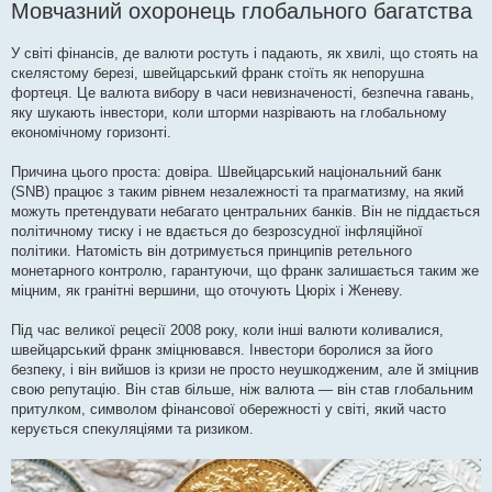
Мовчазний охоронець глобального багатства
У світі фінансів, де валюти ростуть і падають, як хвилі, що стоять на
скелястому березі, швейцарський франк стоїть як непорушна
фортеця. Це валюта вибору в часи невизначеності, безпечна гавань,
яку шукають інвестори, коли шторми назрівають на глобальному
економічному горизонті.
Причина цього проста: довіра. Швейцарський національний банк
(SNB) працює з таким рівнем незалежності та прагматизму, на який
можуть претендувати небагато центральних банків. Він не піддається
політичному тиску і не вдається до безрозсудної інфляційної
політики. Натомість він дотримується принципів ретельного
монетарного контролю, гарантуючи, що франк залишається таким же
міцним, як гранітні вершини, що оточують Цюріх і Женеву.
Під час великої рецесії 2008 року, коли інші валюти коливалися,
швейцарський франк зміцнювався. Інвестори боролися за його
безпеку, і він вийшов із кризи не просто неушкодженим, але й зміцнив
свою репутацію. Він став більше, ніж валюта — він став глобальним
притулком, символом фінансової обережності у світі, який часто
керується спекуляціями та ризиком.