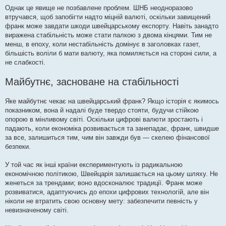
Однак це явище не позбавлене проблем. ШНБ неодноразово
втручався, щоб запобігти надто міцній валюті, оскільки завищений
франк може завдати шкоди швейцарському експорту. Навіть занадто
виражена стабільність може стати палкою з двома кінцями. Тим не
менш, в епоху, коли нестабільність домінує в заголовках газет,
більшість воліли б мати валюту, яка помиляється на стороні сили, а
не слабкості.
Майбутнє, засноване на стабільності
Яке майбутнє чекає на швейцарський франк? Якщо історія є якимось
показником, вона й надалі буде твердо стояти, будучи стійкою
опорою в мінливому світі. Оскільки цифрові валюти зростають і
падають, коли економіка розвивається та занепадає, франк, швидше
за все, залишиться тим, чим він завжди був — скелею фінансової
безпеки.
У той час як інші країни експериментують із радикальною
економічною політикою, Швейцарія залишається на цьому шляху. Не
женеться за трендами; воно вдосконалює традиції. Франк може
розвиватися, адаптуючись до епохи цифрових технологій, але він
ніколи не втратить свою основну мету: забезпечити певність у
невизначеному світі.