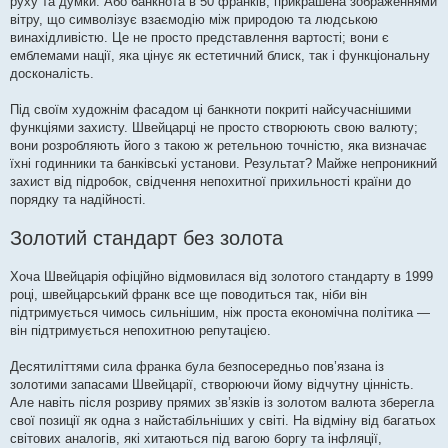
руху та думки. Або банкнота в 50 франків, прикрашена зображеннями
вітру, що символізує взаємодію між природою та людською
винахідливістю. Це не просто представлення вартості; вони є
емблемами нації, яка цінує як естетичний блиск, так і функціональну
досконалість.
Під своїм художнім фасадом ці банкноти покриті найсучаснішими
функціями захисту. Швейцарці не просто створюють свою валюту;
вони розробляють його з такою ж ретельною точністю, яка визначає
їхні годинники та банківські установи. Результат? Майже непроникний
захист від підробок, свідчення непохитної прихильності країни до
порядку та надійності.
Золотий стандарт без золота
Хоча Швейцарія офіційно відмовилася від золотого стандарту в 1999
році, швейцарський франк все ще поводиться так, ніби він
підтримується чимось сильнішим, ніж проста економічна політика —
він підтримується непохитною репутацією.
Десятиліттями сила франка була безпосередньо пов’язана із
золотими запасами Швейцарії, створюючи йому відчутну цінність.
Але навіть після розриву прямих зв’язків із золотом валюта зберегла
свої позиції як одна з найстабільніших у світі. На відміну від багатьох
світових аналогів, які хитаються під вагою боргу та інфляції,