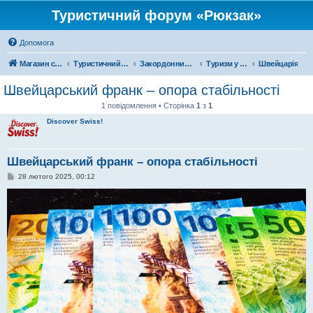
Туристичний форум «Рюкзак»
Допомога
Магазин спорядження
Туристичний форум «Рюкзак»
Закордонний туризм
Туризм у Європі
Швейцарія
Швейцарський франк – опора стабільності
1 повідомлення • Сторінка
1
з
1
Discover Swiss!
Швейцарський франк – опора стабільності
П
28 лютого 2025, 00:12
о
в
і
д
о
м
л
е
н
н
я