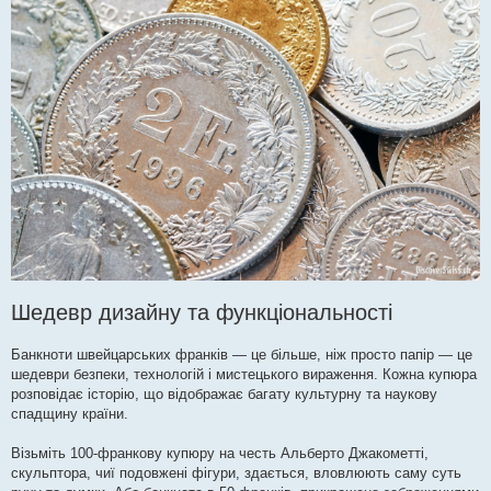
Шедевр дизайну та функціональності
Банкноти швейцарських франків — це більше, ніж просто папір — це
шедеври безпеки, технологій і мистецького вираження. Кожна купюра
розповідає історію, що відображає багату культурну та наукову
спадщину країни.
Візьміть 100-франкову купюру на честь Альберто Джакометті,
скульптора, чиї подовжені фігури, здається, вловлюють саму суть