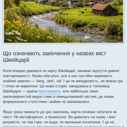
Що означають закінчення у назвах міст
Швейцарії
Коли вперше дивишся на карту Швейцарії, виникає відчуття дивної
повторюваності. Назви ніби різні, але в них постійно виринають
знайомі шматки — -berg, -dorf, -wil. І це не випадковість, не мовна гра
і точно не маркетинг. Це жива історія, закодована в топоніміці.
Швейцарія — країна
багатомовна
, але найбільше таких
закономірностей видно саме в німецькомовній частині, де назви
формувалися століттями і майже не змінювалися.
Якщо трохи звикнути до цих закінчень, карта починає читатися як
текст. Не метафорично, а буквально. Ви дивитесь на назву і вже
розумієте, чи там гори, чи вода, чи маленьке поселення. І це не