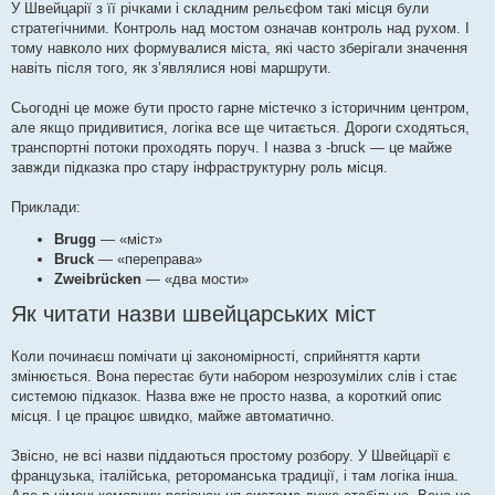
У Швейцарії з її річками і складним рельєфом такі місця були
стратегічними. Контроль над мостом означав контроль над рухом. І
тому навколо них формувалися міста, які часто зберігали значення
навіть після того, як з’являлися нові маршрути.
Сьогодні це може бути просто гарне містечко з історичним центром,
але якщо придивитися, логіка все ще читається. Дороги сходяться,
транспортні потоки проходять поруч. І назва з -bruck — це майже
завжди підказка про стару інфраструктурну роль місця.
Приклади:
Brugg
— «міст»
Bruck
— «переправа»
Zweibrücken
— «два мости»
Як читати назви швейцарських міст
Коли починаєш помічати ці закономірності, сприйняття карти
змінюється. Вона перестає бути набором незрозумілих слів і стає
системою підказок. Назва вже не просто назва, а короткий опис
місця. І це працює швидко, майже автоматично.
Звісно, не всі назви піддаються простому розбору. У Швейцарії є
французька, італійська, ретороманська традиції, і там логіка інша.