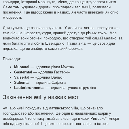
коридори, історичні маршрути, місця, де концентрувалося життя.
Саме там будували дороги, прокладали залізниці, розвивали
поселення. І це відображено в назвах, які часто виникали як опис
місцевості.
Для туриста це означає зручність. У долинах легше пересуватися,
там більше інфраструктури, кращий доступ до різних точок. Але
водночас вони оточені природою, що створює той самий баланс, за
який багато хто любить Швейцарію. Назва з -tal — це своєрідна
підказка, що ви знайдете саме такий формат.
Приклади:
Muotatal
— «долина річки Муота»
Gasterntal
— «долина Гастерн»
Valsertal
— «долина Вальс»
Safiental
— «долина Сафієн»
Lauterbrunnental
— «долина гучних струмків»
Закінчення
wil
у назвах міст
-wil або -weil походить від латинського villa, що означало
господарство або поселення. Це один із найдавніших шарів у
швейцарській топоніміці, який з’явився ще в часи Римської імперії
або одразу після неї. І це вже не просто географія, а історія.