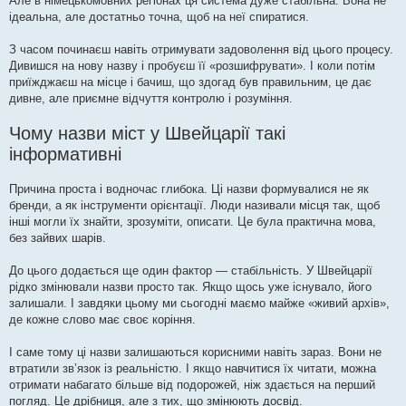
Але в німецькомовних регіонах ця система дуже стабільна. Вона не
ідеальна, але достатньо точна, щоб на неї спиратися.
З часом починаєш навіть отримувати задоволення від цього процесу.
Дивишся на нову назву і пробуєш її «розшифрувати». І коли потім
приїжджаєш на місце і бачиш, що здогад був правильним, це дає
дивне, але приємне відчуття контролю і розуміння.
Чому назви міст у Швейцарії такі
інформативні
Причина проста і водночас глибока. Ці назви формувалися не як
бренди, а як інструменти орієнтації. Люди називали місця так, щоб
інші могли їх знайти, зрозуміти, описати. Це була практична мова,
без зайвих шарів.
До цього додається ще один фактор — стабільність. У Швейцарії
рідко змінювали назви просто так. Якщо щось уже існувало, його
залишали. І завдяки цьому ми сьогодні маємо майже «живий архів»,
де кожне слово має своє коріння.
І саме тому ці назви залишаються корисними навіть зараз. Вони не
втратили зв’язок із реальністю. І якщо навчитися їх читати, можна
отримати набагато більше від подорожей, ніж здається на перший
погляд. Це дрібниця, але з тих, що змінюють досвід.