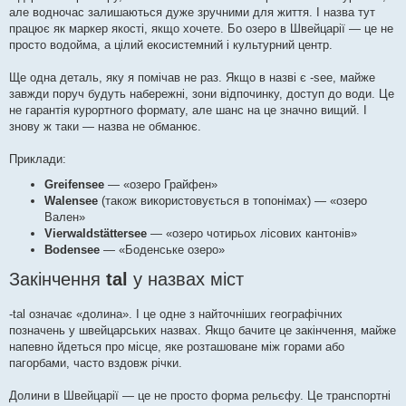
але водночас залишаються дуже зручними для життя. І назва тут
працює як маркер якості, якщо хочете. Бо озеро в Швейцарії — це не
просто водойма, а цілий екосистемний і культурний центр.
Ще одна деталь, яку я помічав не раз. Якщо в назві є -see, майже
завжди поруч будуть набережні, зони відпочинку, доступ до води. Це
не гарантія курортного формату, але шанс на це значно вищий. І
знову ж таки — назва не обманює.
Приклади:
Greifensee
— «озеро Грайфен»
Walensee
(також використовується в топонімах) — «озеро
Вален»
Vierwaldstättersee
— «озеро чотирьох лісових кантонів»
Bodensee
— «Боденське озеро»
Закінчення
tal
у назвах міст
-tal означає «долина». І це одне з найточніших географічних
позначень у швейцарських назвах. Якщо бачите це закінчення, майже
напевно йдеться про місце, яке розташоване між горами або
пагорбами, часто вздовж річки.
Долини в Швейцарії — це не просто форма рельєфу. Це транспортні