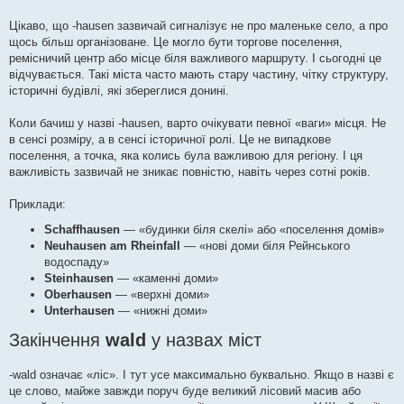
Цікаво, що -hausen зазвичай сигналізує не про маленьке село, а про
щось більш організоване. Це могло бути торгове поселення,
ремісничий центр або місце біля важливого маршруту. І сьогодні це
відчувається. Такі міста часто мають стару частину, чітку структуру,
історичні будівлі, які збереглися донині.
Коли бачиш у назві -hausen, варто очікувати певної «ваги» місця. Не
в сенсі розміру, а в сенсі історичної ролі. Це не випадкове
поселення, а точка, яка колись була важливою для регіону. І ця
важливість зазвичай не зникає повністю, навіть через сотні років.
Приклади:
Schaffhausen
— «будинки біля скелі» або «поселення домів»
Neuhausen am Rheinfall
— «нові доми біля Рейнського
водоспаду»
Steinhausen
— «каменні доми»
Oberhausen
— «верхні доми»
Unterhausen
— «нижні доми»
Закінчення
wald
у назвах міст
-wald означає «ліс». І тут усе максимально буквально. Якщо в назві є
це слово, майже завжди поруч буде великий лісовий масив або