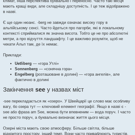
клімат, інша перспектива буквально і переносно. Часто такі місця
мають кращі види, але складнішу доступність. І це теж відображено
в назві.
Є ще один нюанс. -berg не завжди означає високу гору в
альпійському сенсі. Часто йдеться про пагорби, які в локальному
контексті сприймалися як значна висота. Тобто це не про абсолютні
метри, а про відчуття ландшафту. І це важливо розуміти, щоб не
чекати Альп там, де їх немає.
Приклади:
Uetliberg
— «гора Утлі»
Sonnenberg
— «сонячна гора»
Engelberg
(розташоване в долині) — «гора ангелів», але
фактично в долині
Закінчення
see
у назвах міст
-see перекладається як «озеро». У Швейцарії це слово має особливу
вагу, бо озера тут — ключовий елемент географії. Якщо в назві є -
see або фраза am See, можна бути впевненим — вода поруч. І часто
не просто поруч, а буквально визначає життя цього місця.
Озерні міста мають свою атмосферу. Більше світла, більше
відкритого простору, інший темп. Вони часто приваблюють туристів,