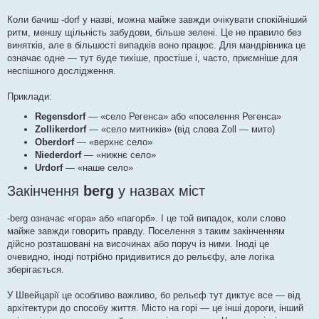
Коли бачиш -dorf у назві, можна майже завжди очікувати спокійніший
ритм, меншу щільність забудови, більше зелені. Це не правило без
винятків, але в більшості випадків воно працює. Для мандрівника це
означає одне — тут буде тихіше, простіше і, часто, приємніше для
неспішного дослідження.
Приклади:
Regensdorf
— «село Регенса» або «поселення Регенса»
Zollikerdorf
— «село митників» (від слова Zoll — мито)
Oberdorf
— «верхнє село»
Niederdorf
— «нижнє село»
Urdorf
— «наше село»
Закінчення
berg
у назвах міст
-berg означає «гора» або «пагорб». І це той випадок, коли слово
майже завжди говорить правду. Поселення з таким закінченням
дійсно розташовані на височинах або поруч із ними. Іноді це
очевидно, іноді потрібно придивитися до рельєфу, але логіка
зберігається.
У Швейцарії це особливо важливо, бо рельєф тут диктує все — від
архітектури до способу життя. Місто на горі — це інші дороги, інший