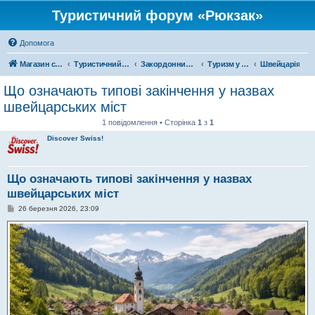
Туристичний форум «Рюкзак»
Допомога
Магазин спорядження
Туристичний форум «Рюкзак»
Закордонний туризм
Туризм у Європі
Швейцарія
Що означають типові закінчення у назвах
швейцарських міст
1 повідомлення • Сторінка
1
з
1
Discover Swiss!
Що означають типові закінчення у назвах
швейцарських міст
П
26 березня 2026, 23:09
о
в
і
д
о
м
л
е
н
н
я