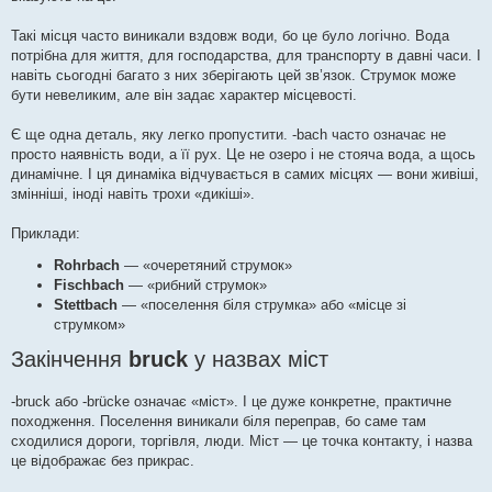
Такі місця часто виникали вздовж води, бо це було логічно. Вода
потрібна для життя, для господарства, для транспорту в давні часи. І
навіть сьогодні багато з них зберігають цей зв’язок. Струмок може
бути невеликим, але він задає характер місцевості.
Є ще одна деталь, яку легко пропустити. -bach часто означає не
просто наявність води, а її рух. Це не озеро і не стояча вода, а щось
динамічне. І ця динаміка відчувається в самих місцях — вони живіші,
змінніші, іноді навіть трохи «дикіші».
Приклади:
Rohrbach
— «очеретяний струмок»
Fischbach
— «рибний струмок»
Stettbach
— «поселення біля струмка» або «місце зі
струмком»
Закінчення
bruck
у назвах міст
-bruck або -brücke означає «міст». І це дуже конкретне, практичне
походження. Поселення виникали біля переправ, бо саме там
сходилися дороги, торгівля, люди. Міст — це точка контакту, і назва
це відображає без прикрас.