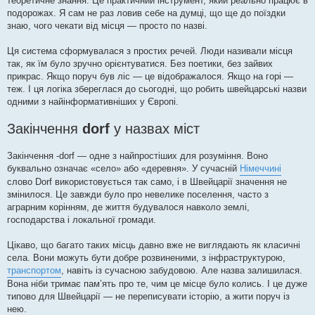
теоретичне знання. Це практичний інструмент, який реально працює в
подорожах. Я сам не раз ловив себе на думці, що ще до поїздки
знаю, чого чекати від місця — просто по назві.
Ця система сформувалася з простих речей. Люди називали місця
так, як їм було зручно орієнтуватися. Без поетики, без зайвих
прикрас. Якщо поруч був ліс — це відображалося. Якщо на горі —
теж. І ця логіка збереглася до сьогодні, що робить швейцарські назви
одними з найінформативніших у Європі.
Закінчення
dorf
у назвах міст
Закінчення -dorf — одне з найпростіших для розуміння. Воно
буквально означає «село» або «деревня». У сучасній
Німеччині
слово Dorf використовується так само, і в Швейцарії значення не
змінилося. Це завжди було про невелике поселення, часто з
аграрним корінням, де життя будувалося навколо землі,
господарства і локальної громади.
Цікаво, що багато таких місць давно вже не виглядають як класичні
села. Вони можуть бути добре розвиненими, з інфраструктурою,
транспортом
, навіть із сучасною забудовою. Але назва залишилася.
Вона ніби тримає пам’ять про те, чим це місце було колись. І це дуже
типово для Швейцарії — не переписувати історію, а жити поруч із
нею.