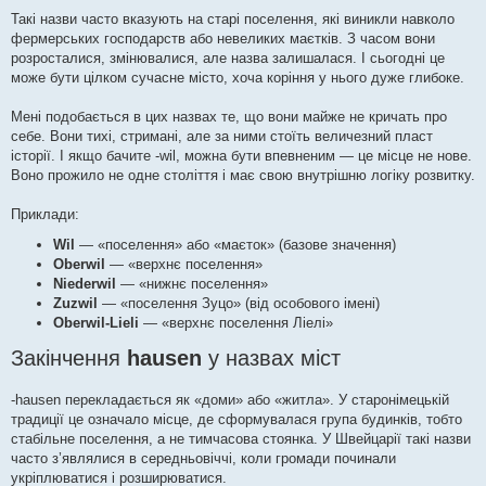
Такі назви часто вказують на старі поселення, які виникли навколо
фермерських господарств або невеликих маєтків. З часом вони
розросталися, змінювалися, але назва залишалася. І сьогодні це
може бути цілком сучасне місто, хоча коріння у нього дуже глибоке.
Мені подобається в цих назвах те, що вони майже не кричать про
себе. Вони тихі, стримані, але за ними стоїть величезний пласт
історії. І якщо бачите -wil, можна бути впевненим — це місце не нове.
Воно прожило не одне століття і має свою внутрішню логіку розвитку.
Приклади:
Wil
— «поселення» або «маєток» (базове значення)
Oberwil
— «верхнє поселення»
Niederwil
— «нижнє поселення»
Zuzwil
— «поселення Зуцо» (від особового імені)
Oberwil-Lieli
— «верхнє поселення Ліелі»
Закінчення
hausen
у назвах міст
-hausen перекладається як «доми» або «житла». У старонімецькій
традиції це означало місце, де сформувалася група будинків, тобто
стабільне поселення, а не тимчасова стоянка. У Швейцарії такі назви
часто з’являлися в середньовіччі, коли громади починали
укріплюватися і розширюватися.