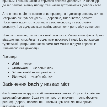
принаймні значна частина території покрита деревами. У Швейцарії,
де ліс займає значну площу, такі назви зустрічаються доволі часто.
Але є нюанс. Це не просто опис природи, а індикатор способу життя.
Історично ліс був ресурсом — деревина, мисливство, захист.
Поселення поруч із лісом мали свою економіку і свою логіку
розвитку. І це відчувається навіть зараз, коли роль лісу змінилася.
Я не раз помічав, що місця з -wald мають особливу атмосферу. Трохи
віддаленіші, спокійніші, з відчуттям простору і тиші. Це не завжди
туристичні центри, але часто саме там можна відчути справжню
Швейцарію без декорацій.
Приклади:
Wald
— «ліс»
Grünewald
— «зелений ліс»
Schwarzwald
— «чорний ліс»
Steinwald
— «кам’яний ліс»
Закінчення
bach
у назвах міст
-bach означає «струмок» або «маленька річка». У гірській країні це
важливий орієнтир. Вода тут не просто присутня — вона формує
рельєф, дороги, поселення. І назви з цим закінченням прямо
вказують на це.