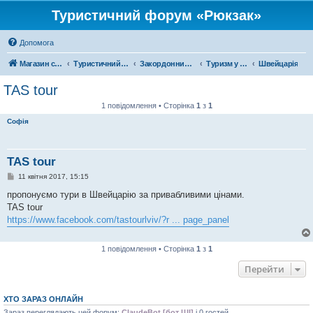
Туристичний форум «Рюкзак»
Допомога
Магазин спорядження
Туристичний форум «Рюкзак»
Закордонний туризм
Туризм у Європі
Швейцарія
TAS tour
1 повідомлення • Сторінка
1
з
1
Софія
TAS tour
П
11 квітня 2017, 15:15
о
в
пропонуємо тури в Швейцарію за привабливими цінами.
і
TAS tour
д
о
https://www.facebook.com/tastourlviv/?r ... page_panel
м
л
е
1 повідомлення • Сторінка
1
з
1
н
н
Перейти
я
ХТО ЗАРАЗ ОНЛАЙН
Зараз переглядають цей форум:
ClaudeBot [бот ШІ]
і 0 гостей