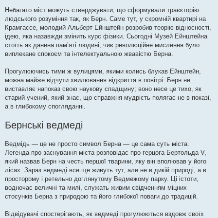
Небагато міст можуть стверджувати, що сформували траєкторію
людського розуміння так, як Берн. Саме тут, у скромній квартирі на
Крамгассе, молодий Альберт Ейнштейн розробив теорію відносності,
ідею, яка назавжди змінить курс фізики. Сьогодні Музей Ейнштейна
стоїть як данина пам’яті людині, чиє революційне мислення було
виплекане спокоєм та інтелектуальною жвавістю Берна.
Прогулюючись тими ж вулицями, якими колись блукав Ейнштейн,
можна майже відчути хвилювання відкриття в повітрі. Берн не
виставляє напоказ свою наукову спадщину; воно несе це тихо, як
старий учений, який знає, що справжня мудрість полягає не в показі,
а в глибокому спогляданні.
Бернські ведмеді
Ведмідь — це не просто символ Берна — це сама суть міста.
Легенда про заснування міста розповідає про герцога Бертольда V,
який назвав Берн на честь першої тварини, яку він вполював у його
лісах. Зараз ведмеді все ще живуть тут, але не в дикій природі, а в
просторому і ретельно доглянутому Ведмежому парку. Ці істоти,
водночас величні та милі, служать живим свідченням міцних
стосунків Берна з природою та його глибокої поваги до традицій.
Відвідувачі спостерігають, як ведмеді прогулюються вздовж своїх