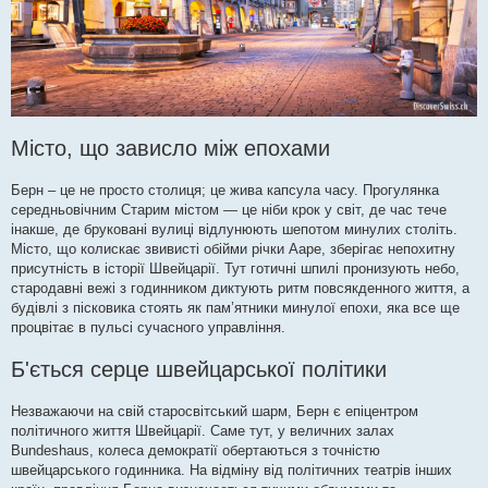
Місто, що зависло між епохами
Берн – це не просто столиця; це жива капсула часу. Прогулянка
середньовічним Старим містом — це ніби крок у світ, де час тече
інакше, де бруковані вулиці відлунюють шепотом минулих століть.
Місто, що колискає звивисті обійми річки Ааре, зберігає непохитну
присутність в історії Швейцарії. Тут готичні шпилі пронизують небо,
стародавні вежі з годинником диктують ритм повсякденного життя, а
будівлі з пісковика стоять як пам’ятники минулої епохи, яка все ще
процвітає в пульсі сучасного управління.
Б'ється серце швейцарської політики
Незважаючи на свій старосвітський шарм, Берн є епіцентром
політичного життя Швейцарії. Саме тут, у величних залах
Bundeshaus, колеса демократії обертаються з точністю
швейцарського годинника. На відміну від політичних театрів інших