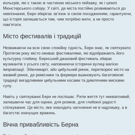
вольєрів, які є такою ж частиною міського пейзажу, як і шпилі
Мюнстерського собору. У світі, де міста постійно розвиваються до
невпізнання, Берн зберігає зв’язок зі своїм походженням, гарантуючи,
що історія залишається тим, чим потрібно жити, а не просто
пам’ятати.
Місто фестивалів і традицій
Незважаючи на всю свою спокійну гідність, Берн знає, як святкувати.
Протягом року місто оживає фестивалями, які відображають його
культурну глибину. Бернський джазовий фестиваль збирає
музикантів з усього світу, наповнюючи історичні вулиці магією
імпровізації. Зібелемаріт, або цибульний ринок, перетворює місто на
жвавий ринок, де ремісники та фермери вшановують багатовікові
традиції вигадливими цибульними косами та димлячими мисками
супу.
Навіть у святкуванні Берн не поспішає. Ритм життя тут неквапливий,
залишаючи час для оцінки, для розмов, для глибокої радості
спілкування. Це місто, яке знаходить натхнення не в надлишку, а в
багатстві значущих вражень.
Вічна привабливість Берна