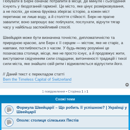
Побувати в Берні означає потрапити в місце, де минуле і сьогодення
існують у бездоганній гармонії. Це місто, яке цінує розмірковування,
а не поспіх, де кожна бруківка зберігає історію, а кожен міст
перетинає не лише воду, а й століття стійкості. Берн не прагне
завалити; воно запрошує вас поблукати, послухати, відчути тягар
часу у найбільш заспокійливий спосіб.
Швейцарія може бути визначена точністю, дипломатичністю та
природною красою, але Берн є її серцем — містом, яке не старіє, а
навпаки, поглиблюється з часом. У будь-якому розумінні це
позачасова столиця, місце, яке не просто існує, а й продовжує жити,
виступаючи свідченням сили спадщини, витонченості традицій і тихої
сили міста, яке знайшло свій ритм і відмовляється відпустити його.
// Даний текст є перекладом статті
Bern the Timeless Capital of Switzerland
1 повідомлення • Сторінка
1
з
1
Схожі теми
Формула Швейцарії – Що робить її успішною? | Українці у
Швейцарії
Ополе: столиця сілезьких Пястів