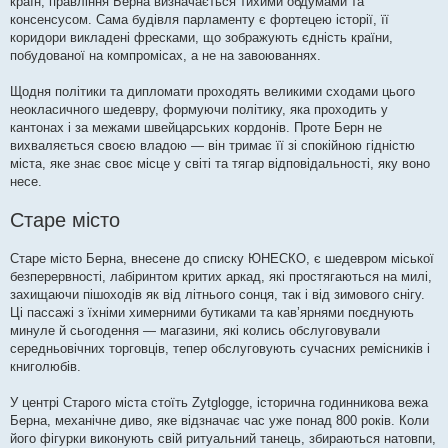
країн, правління Берна визначається тихими обдумами та
консенсусом. Сама будівля парламенту є фортецею історії, її
коридори викладені фресками, що зображують єдність країни,
побудованої на компромісах, а не на завоюваннях.
Щодня політики та дипломати проходять великими сходами цього
неокласичного шедевру, формуючи політику, яка проходить у
кантонах і за межами швейцарських кордонів. Проте Берн не
вихваляється своєю владою — він тримає її зі спокійною гідністю
міста, яке знає своє місце у світі та тягар відповідальності, яку воно
несе.
Старе місто
Старе місто Берна, внесене до списку ЮНЕСКО, є шедевром міської
безперервності, лабіринтом критих аркад, які простягаються на милі,
захищаючи пішоходів як від літнього сонця, так і від зимового снігу.
Ці пассажі з їхніми химерними бутиками та кав’ярнями поєднують
минуле й сьогодення — магазини, які колись обслуговували
середньовічних торговців, тепер обслуговують сучасних ремісників і
книголюбів.
У центрі Старого міста стоїть Zytglogge, історична годинникова вежа
Берна, механічне диво, яке відзначає час уже понад 800 років. Коли
його фігурки виконують свій ритуальний танець, збираються натовпи,