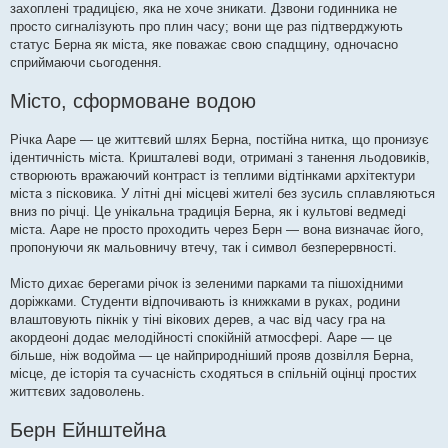
захоплені традицією, яка не хоче зникати. Дзвони годинника не
просто сигналізують про плин часу; вони ще раз підтверджують
статус Берна як міста, яке поважає свою спадщину, одночасно
сприймаючи сьогодення.
Місто, сформоване водою
Річка Ааре — це життєвий шлях Берна, постійна нитка, що пронизує
ідентичність міста. Кришталеві води, отримані з танення льодовиків,
створюють вражаючий контраст із теплими відтінками архітектури
міста з пісковика. У літні дні місцеві жителі без зусиль сплавляються
вниз по річці. Це унікальна традиція Берна, як і культові ведмеді
міста. Ааре не просто проходить через Берн — вона визначає його,
пропонуючи як мальовничу втечу, так і символ безперервності.
Місто дихає берегами річок із зеленими парками та пішохідними
доріжками. Студенти відпочивають із книжками в руках, родини
влаштовують пікнік у тіні вікових дерев, а час від часу гра на
акордеоні додає мелодійності спокійній атмосфері. Ааре — це
більше, ніж водойма — це найприродніший прояв дозвілля Берна,
місце, де історія та сучасність сходяться в спільній оцінці простих
життєвих задоволень.
Берн Ейнштейна