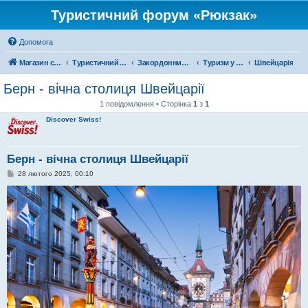
Туристичний форум «Рюкзак»
Допомога
Магазин спорядження
Туристичний форум «Рюкзак»
Закордонний туризм
Туризм у Європі
Швейцарія
Берн - вічна столиця Швейцарії
1 повідомлення • Сторінка
1
з
1
Discover Swiss!
Берн - вічна столиця Швейцарії
П
28 лютого 2025, 00:10
о
в
і
д
о
м
л
е
н
н
я