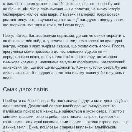
стриманість поєднується з італійською яскравістю, озеро Лугано —
це більше, ніж місце призначення — це полотно, на якому історія
безперервно малює нові шари. У музеях і галереях зберігаються
реліквії минулого, а сучасні арт-інсталяції нагадують відвідувачам,
що творчість тут така ж течія, як і сама вода.
Прогуляйтесь багатовіковими церквами, де світло свічок мерехтить
на фресках, або зайдіть у величні вілли, перетворені на культурні
центри, кожна з яких зберігає скарби, що охоплюють епохи. Проста
прогулянка може призвести до несподіваних відкриттів —
середньовічна вежа, що зухвало стоїть проти часу, антикварна
книжкова крамниця, наповнена забутими фоліантами, багатовіковий
оливковий гай, що все ще плодоносить. Кожен куточок озера Лугано
дихає історією, її спадщина вплетена в саму тканину його вулиць і
води.
Смак двох світів
Пообідати на березі озера Лугано означає відчути смак двох націй за
один шматок. Делікатний баланс швейцарської вишуканості та
італійської пристрасті найкраще оцінюється в кухні озера. Різотто зі
свіжими травами, озерна риба, приготована на грилі, і десерти з
каштанами, натхненні навколишніми лісами — кожна страва тут — це
данина землі. Вина, поціловані сонцем і виплекані альпійським