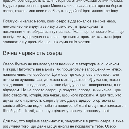
бризом, розповідають власні історії багатими оксамитовими нотами.
Будь то ресторан із зіркою Мішлена чи сільська тратторія на березі
озера, кожен смак несе в собі суть подвійної ідентичності регіону.
Потягуючи келих мерло, коли озеро віддзеркалює вечірнє небо,
неможливо не відчути зв’язку з землею, її традиціями та
поколіннями, які збиралися тут раніше. Їжа — це не просто їжа — це
досвід, мить, призупинена в часі, де смаки, аромати та атмосфера
зливаються у щось більше, ніж сума їхніх частин.
Вічна чарівність озера
Озеро Лугано не вимагає уваги величчю Маттерхорн або блиском
Рів'єри. Натомість він манить, як прошепотіле запрошення — м’яко,
наполегливо, непереборно. Це місце, де час уповільнюється, але
ніколи не зупиняється, де кожна мить здається обдуманою, кожен
захід сонця – шедевром, а кожне відвідування – поверненням, а не
відходом. Це не просто озеро; це почуття, спогад, який чекає, щоб
його створити, історія, яка чекає, щоб його прожити. А для тих, хто
шукає його чарівності, озеро Лугано дарує щедро, огортаючи їх
своїми обіймами води, неба та невимовної магії місця, яке належить і
Швейцарії, і Італії, але існує цілком у своєму власному світі.
Для тих, хто вирішив затриматися, зануритися в ритми озера, є тихе
розуміння того, що деякі місця ніколи не покидають тебе. Озеро