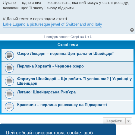
Лугано — одне з них — коштовність, яка виблискує у світлі досвіду,
чекаючи, щоб її знову і знову відкрити.
// Даний текст є перекладом статті
Lake Lugano a picturesque jewel of Switzerland and Italy
1 повідомлення • Сторінка
1
з
1
Схожі теми
Озеро Люцерн – перлина Центральної Швейцарії
Перлина Хорватії - Червоне озеро
Формула Швейцарії – Що робить її успішною? | Українці у
Швейцарії
Лугано: Швейцарська Рив'єра
Красичин – перлина ренесансу на Підкарпатті
Перейти
Цей вебсайт використовує cookie, щоб
ХТО ЗАРАЗ ОНЛАЙН