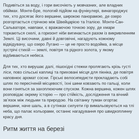
Подивіться за воду, і гори височіють у мовчазних, але владних
обіймах. Монте-Бре, пологий підйом на фунікулері, винагороджує
тих, хто досягає його вершини, широкою панорамою, де озеро
розгортається стрічкою між Швейцарією та Італією. Монте-Сан-
Сальваторе, навпаки, є вражаючою точкою зору, де хмари
торкаються скелі, а горизонт ніби вигинається разом із викривленням
Землі. Ці височини, давні й довговічні, нагадують кожному
відвідувачу, що озеро Лугано — це не просто водойма, а місце
зустрічі стихій — землі, повітря та рідкого золота, у якому
відбиваються небеса.
Для тих, хто вирушає далі, пішохідні стежки пролягають крізь густі
ліси, повз сільські каплиці та приховані місця для пікніка, де повітря
наповнює аромат сосни. Гірські велосипедисти прокладають собі
шлях по пересіченій місцевості, їхні шини ковзають по гальці, коли
вони гоняться за захоплюючим спуском. Кожна вершина, кожен шлях
розповідає окрему історію — про стійкість, дослідження та вічний
зв’язок між людьми та природою. На світанку туман огортає
вершини, наче шаль, а в сутінках силуети гір вимальовуються на тлі
неба, що палає кольорами, останнє нагадування про швидкоплинну
красу дня.
Ритм життя на березі