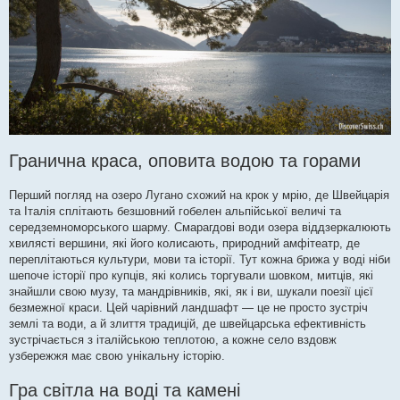
Гранична краса, оповита водою та горами
Перший погляд на озеро Лугано схожий на крок у мрію, де Швейцарія
та Італія сплітають безшовний гобелен альпійської величі та
середземноморського шарму. Смарагдові води озера віддзеркалюють
хвилясті вершини, які його колисають, природний амфітеатр, де
переплітаються культури, мови та історії. Тут кожна брижа у воді ніби
шепоче історії про купців, які колись торгували шовком, митців, які
знайшли свою музу, та мандрівників, які, як і ви, шукали поезії цієї
безмежної краси. Цей чарівний ландшафт — це не просто зустріч
землі та води, а й злиття традицій, де швейцарська ефективність
зустрічається з італійською теплотою, а кожне село вздовж
узбережжя має свою унікальну історію.
Гра світла на воді та камені