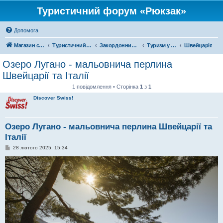
Туристичний форум «Рюкзак»
Допомога
Магазин спорядження
Туристичний форум «Рюкзак»
Закордонний туризм
Туризм у Європі
Швейцарія
Озеро Лугано - мальовнича перлина
Швейцарії та Італії
1 повідомлення • Сторінка
1
з
1
Discover Swiss!
Озеро Лугано - мальовнича перлина Швейцарії та
Італії
П
28 лютого 2025, 15:34
о
в
і
д
о
м
л
е
н
н
я