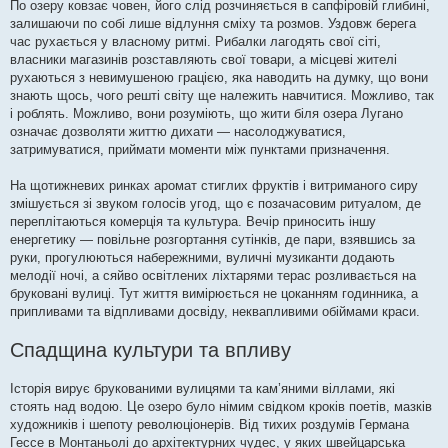
По озеру ковзає човен, його слід розчиняється в сапфіровій глибині,
залишаючи по собі лише відлуння сміху та розмов. Уздовж берега
час рухається у власному ритмі. Рибалки лагодять свої сіті,
власники магазинів розставляють свої товари, а місцеві жителі
рухаються з невимушеною грацією, яка наводить на думку, що вони
знають щось, чого решті світу ще належить навчитися. Можливо, так
і роблять. Можливо, вони розуміють, що жити біля озера Лугано
означає дозволяти життю дихати — насолоджуватися,
затримуватися, приймати моменти між пунктами призначення.
На щотижневих ринках аромат стиглих фруктів і витриманого сиру
змішується зі звуком голосів угод, що є позачасовим ритуалом, де
переплітаються комерція та культура. Вечір приносить іншу
енергетику — повільне розгортання сутінків, де пари, взявшись за
руки, прогулюються набережними, вуличні музиканти додають
мелодії ночі, а сяйво освітлених ліхтарями терас розливається на
бруковані вулиці. Тут життя вимірюється не цоканням годинника, а
припливами та відпливами досвіду, неквапливими обіймами краси.
Спадщина культури та впливу
Історія вирує брукованими вулицями та кам’яними віллами, які
стоять над водою. Це озеро було німим свідком кроків поетів, мазків
художників і шепоту революціонерів. Від тихих роздумів Германа
Гессе в Монтаньолі до архітектурних чудес, у яких швейцарська