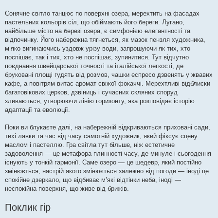
Сонячне світло танцює по поверхні озера, мерехтить на фасадах
пастельних кольорів сіл, що обіймають його береги. Лугано,
найбільше місто на березі озера, є симфонією елегантності та
відпочинку. Його набережна тягнеться, як мазок пензля художника,
м’яко вигинаючись уздовж урізу води, запрошуючи як тих, хто
поспішає, так і тих, хто не поспішає, зупинитися. Тут відчутно
поєднання швейцарської точності та італійської легкості, де
бруковані площі гудять від розмов, чашки еспресо дзвенять у жвавих
кафе, а повітрям витає аромат свіжої фокаччі. Мерехтливі відблиски
багатовікових церков, дзвіниць і сучасних скляних споруд
зливаються, утворюючи лінію горизонту, яка розповідає історію
адаптації та еволюції.
Поки ви блукаєте далі, на набережній відкриваються приховані сади,
тихі лавки та час від часу самотній художник, який фіксує сцену
маслом і пастеллю. Гра світла тут більше, ніж естетичне
задоволення — це метафора плинності часу, де минуле і сьогодення
існують у тонкій гармонії. Саме озеро — це шедевр, який постійно
змінюється, настрій якого змінюється залежно від погоди — іноді це
спокійне дзеркало, що відбиває м’які відтінки неба, іноді —
неспокійна поверхня, що живе від брижів.
Поклик гір