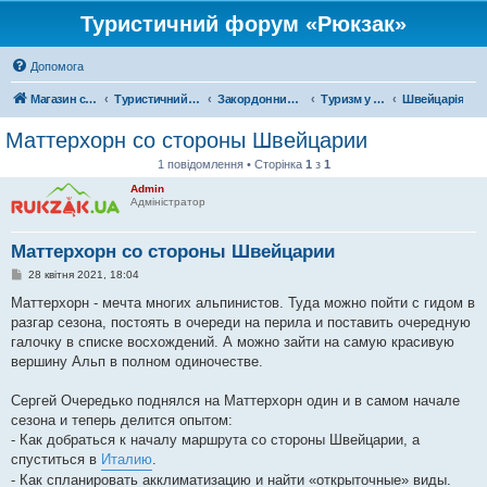
Туристичний форум «Рюкзак»
Допомога
Магазин спорядження
Туристичний форум «Рюкзак»
Закордонний туризм
Туризм у Європі
Швейцарія
Маттерхорн со стороны Швейцарии
1 повідомлення • Сторінка
1
з
1
Admin
Адміністратор
Маттерхорн со стороны Швейцарии
П
28 квітня 2021, 18:04
о
в
Маттерхорн - мечта многих альпинистов. Туда можно пойти с гидом в
і
разгар сезона, постоять в очереди на перила и поставить очередную
д
о
галочку в списке восхождений. А можно зайти на самую красивую
м
вершину Альп в полном одиночестве.
л
е
н
Сергей Очередько поднялся на Маттерхорн один и в самом начале
н
я
сезона и теперь делится опытом:
- Как добраться к началу маршрута со стороны Швейцарии, а
спуститься в
Италию
.
- Как спланировать акклиматизацию и найти «открыточные» виды.