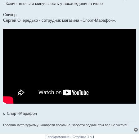
- Какие плюсы и минусы есть у восхождения в июне.
Спикер:
Сергей Очередько - сотрудник магазина «Спорт-Марафон».
// Спорт-Марафон
Головна мета туризму: «набрати побільше, забрати подалі і там все це з'їсти»!
1 повідомлення • Сторінка
1
з
1