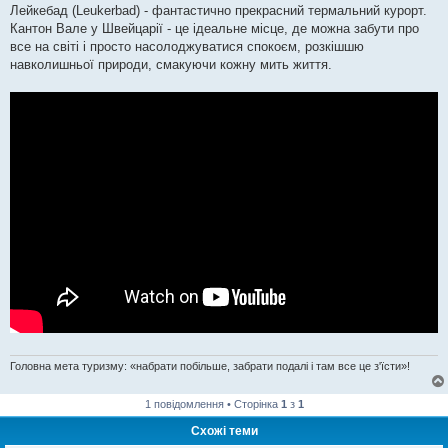
Лейкебад (Leukerbad) - фантастично прекрасний термальний курорт.
Кантон Вале у Швейцарії - це ідеальне місце, де можна забути про
все на світі і просто насолоджуватися спокоєм, розкішшю
навколишньої природи, смакуючи кожну мить життя.
Головна мета туризму: «набрати побільше, забрати подалі і там все це з'їсти»!
1 повідомлення • Сторінка
1
з
1
Схожі теми