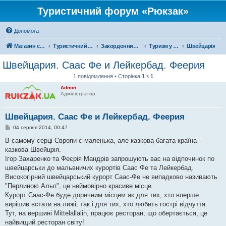
Туристичний форум «Рюкзак»
Допомога
Магазин спорядження
Туристичний форум «Рюкзак»
Закордонний туризм
Туризм у Європі
Швейцарія
Швейцария. Саас Фе и Лейкербад. Феерия
1 повідомлення • Сторінка
1
з
1
Admin
Адміністратор
Швейцария. Саас Фе и Лейкербад. Феерия
П
04 серпня 2014, 00:47
о
в
В самому серці Європи є маленька, але казкова багата країна -
і
казкова Швейцрія.
д
о
Ігор Захаренко та Феєрія Мандрів запрошують вас на відпочинок по
м
швейцарськи до мальвничих курортів Саас Фе та Лейкербад.
л
е
Високогірний швейцарський курорт Саас-Фе не випадково називають
н
"Перлиною Альп", це неймовірно красиве місце.
н
я
Курорт Саас-Фе буде доречним місцем як для тих, хто вперше
вирішив встати на лижі, так і для тих, хто любить гострі відчуття.
Тут, на вершині Mittelallalin, працює ресторан, що обертається, це
найвищий ресторан світу!