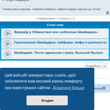
Головна мета туризму: «набрати побільше, забрати подалі і там все це з'їсти»!
1 повідомлення • Сторінка
1
з
1
Схожі теми
Фрирайд в Узбекистане или «узбекская Швейцария»
Горнолыжная Швейцария: лайфхаки, мифы и реальность
Швейцария. Почти идеальная страна. Большой Выпуск
Перейти
Цей вебсайт використовує cookie, щоб
ХТО ЗАРАЗ ОНЛАЙН
забезпечити вам високий рівень комфорту
Зараз переглядають цей форум:
ClaudeBot [бот ШІ]
і 0 гостей
при користуванні сайтом.
Дізнатися більше
Магазин спорядження
Туристичний форум «Рюкзак»
Команда
Працює на phpBB® Forum Software © phpBB Limited
Згоден
Конфіденційність
|
Умови