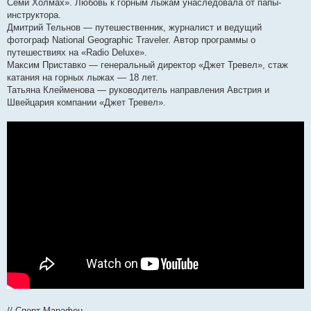
Семи Холмах». Любовь к горным лыжам унаследовала от папы-
инструктора.
Дмитрий Тельнов — путешественник, журналист и ведущий
фотограф National Geographic Traveler. Автор программы о
путешествиях на «Radio Deluxe».
Максим Приставко — генеральный директор «Джет Тревел», стаж
катания на горных лыжах — 18 лет.
Татьяна Клейменова — руководитель направления Австрия и
Швейцария компании «Джет Тревел».
// Спорт-Марафон