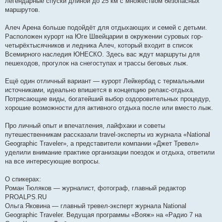
легендарные спуски длиной до 25 км с множеством безопасных
маршрутов.
Алеч Арена больше подойдёт для отдыхающих и семей с детьми.
Расположен курорт на Юге Швейцарии в окружении суровых гор-
четырёхтысячников и ледника Алеч, который входит в список
Всемирного наследия ЮНЕСКО. Здесь вас ждут маршруты для
пешеходов, прогулок на снегоступах и трассы беговых лыж.
Ещё один отличный вариант — курорт Лейкербад с термальными
источниками, идеально впишется в концепцию релакс-отдыха.
Потрясающие виды, богатейший выбор оздоровительных процедур,
хорошие возможности для активного отдыха после или вместо лыж.
Про личный опыт и впечатления, лайфхаки и советы
путешественникам рассказали travel-эксперты из журнала «National
Geographic Traveler», а представители компании «Джет Тревел»
уделили внимание практике организации поездок и отдыха, ответили
на все интересующие вопросы.
О спикерах:
Роман Тюляков — журналист, фотограф, главный редактор
PROALPS.RU
Ольга Яковина — главный тревел-эксперт журнала National
Geographic Traveler. Ведущая программы «Вояж» на «Радио 7 на