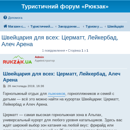
Туристичний форум «Рюкзак»
Допомога
Магазин спорядження
Туристичний форум «Рюкзак»
Закордонний туризм
Туризм у Європі
Швейцарія
Швейцария для всех: Церматт, Лейкербад,
Алеч Арена
1 повідомлення • Сторінка
1
з
1
Admin
Адміністратор
Швейцария для всех: Церматт, Лейкербад, Алеч
Арена
П
26 листопада 2019, 16:36
о
в
Горнолыжный отдых для
лыжников
, горнопляжников и семей с
і
детьми — всё это можно найти на курортах Швейцарии: Церматт,
д
о
Лейкербад и Алеч Арена.
м
л
е
Церматт — самая высокая горнолыжная зона в Альпах,
н
универсальный курорт для любого уровня катальщиков. Здесь вас
н
я
ждёт широкий выбор зон катания на любой вкус: фрирайд или