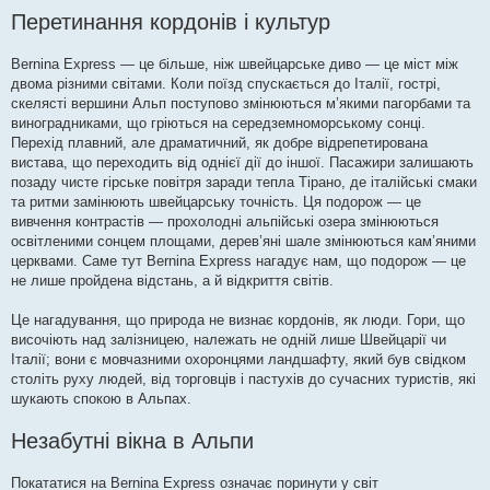
Перетинання кордонів і культур
Bernina Express — це більше, ніж швейцарське диво — це міст між
двома різними світами. Коли поїзд спускається до Італії, гострі,
скелясті вершини Альп поступово змінюються м’якими пагорбами та
виноградниками, що гріються на середземноморському сонці.
Перехід плавний, але драматичний, як добре відрепетирована
вистава, що переходить від однієї дії до іншої. Пасажири залишають
позаду чисте гірське повітря заради тепла Тірано, де італійські смаки
та ритми замінюють швейцарську точність. Ця подорож — це
вивчення контрастів — прохолодні альпійські озера змінюються
освітленими сонцем площами, дерев’яні шале змінюються кам’яними
церквами. Саме тут Bernina Express нагадує нам, що подорож — це
не лише пройдена відстань, а й відкриття світів.
Це нагадування, що природа не визнає кордонів, як люди. Гори, що
височіють над залізницею, належать не одній лише Швейцарії чи
Італії; вони є мовчазними охоронцями ландшафту, який був свідком
століть руху людей, від торговців і пастухів до сучасних туристів, які
шукають спокою в Альпах.
Незабутні вікна в Альпи
Покататися на Bernina Express означає поринути у світ