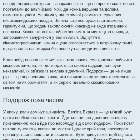
невідфільтрованої краси. Панорамні вікна - це не просто скло; вони є
порталами до альпійської мрії, де кожна вершина та долина
вимагають уваги. На відміну від стрімкої розмитості сучасних
високошвидкісних поїздів, Bernina Express рухається зважено,
гарантуючи, що жоден захоплюючий краєвид не буде втрачений
поспіхом. Кожне вікно стає обрамленням для мистецтва природи,
запрошенням зануритися у велич Альп. Відчуття є
кінематографічними: кожна сцена розгортається в потрібному темпі,
що дозволяє пасажирам без поспіху насолодитися пишністю.
Коли поїзд сповільнюється крізь мальовничі села, можна побачити
місцевих жителів, які доглядають за своїми садами, їхні рухи
неквапливі, їх зв’язок із землею відчутний. Подорож — це не лише
рух — це перспектива, тиша, яка виникає завдяки спостереженню за
світом не як розмиттям, а як серією ідеально скомпонованих
моментів.
Подорож поза часом
У епоху, коли домінує швидкість, Bernina Express — це м’який бунт
проти необхідності поспішати. Йдеться не про досягнення пункту
призначення; мова йде про насолоду від самої подорожі. Поки потяг
петляє тунелями, ковзає по мостах і долає край гори, пасажирам
пропонується сповільнити швидкість, бути присутніми, щоб оцінити