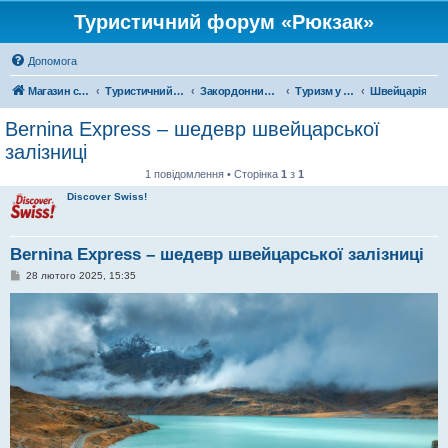
Туристичний форум «Рюкзак»
Допомога
Магазин спорядження
Туристичний форум «Рюкзак»
Закордонний туризм
Туризм у Європі
Швейцарія
Bernina Express – шедевр швейцарської
залізниці
1 повідомлення • Сторінка
1
з
1
Discover Swiss!
Bernina Express – шедевр швейцарської залізниці
П
28 лютого 2025, 15:35
о
в
і
д
о
м
л
е
н
н
я