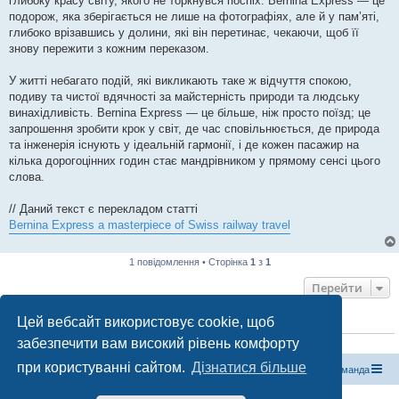
глибоку красу світу, якого не торкнувся поспіх. Bernina Express — це
подорож, яка зберігається не лише на фотографіях, але й у пам’яті,
глибоко врізавшись у долини, які він перетинає, чекаючи, щоб її
знову пережити з кожним переказом.
У житті небагато подій, які викликають таке ж відчуття спокою,
подиву та чистої вдячності за майстерність природи та людську
винахідливість. Bernina Express — це більше, ніж просто поїзд; це
запрошення зробити крок у світ, де час сповільнюється, де природа
та інженерія існують у ідеальній гармонії, і де кожен пасажир на
кілька дорогоцінних годин стає мандрівником у прямому сенсі цього
слова.
// Даний текст є перекладом статті
Bernina Express a masterpiece of Swiss railway travel
1 повідомлення • Сторінка
1
з
1
Перейти
Цей вебсайт використовує cookie, щоб
ХТО ЗАРАЗ ОНЛАЙН
забезпечити вам високий рівень комфорту
Зараз переглядають цей форум:
ClaudeBot [бот ШІ]
і 0 гостей
при користуванні сайтом.
Дізнатися більше
Магазин спорядження
Туристичний форум «Рюкзак»
Команда