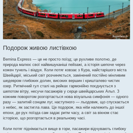
Подорож живою листівкою
Bernina Express — це не просто поїзд; це рухливе полотно, де
природа малює свої найвишуканіші пейзажі, а історія шепоче через
кожен тунель і віадук. Коли потяг ковзає з Кура, найстарішого міста
Швейцарії, міський світ розчиняється, замінений постійно мінливим
шедевром глибоких долин, високих вершин і кришталево чистих
озер. Ритмічний гул сталі на рейках гармонійно поєднується з
шепотом вітру, несучи пасажирів у серце швейцарських Альп. З
кожним поворотом розгортається нова візуальна симфонія — одного
разу — залитий сонцем луг, наступного — льодовик, що спускається
з небес, як застигла лава. Це подорож, яка ніби належить до іншої
епохи, де рух поїзда сам задає ритм часу, а світ за вікном стає
історією, що розгортається в реальному часі.
Коли потяг піднімається вище в гори, пасажири відчувають глибоку