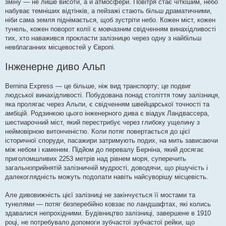
зміну — не лише висоти, а й атмосфери. Повітря стає чіткішим, небо
набуває темніших відтінків, а пейзажі стають більш драматичними,
ніби сама земля піднімається, щоб зустріти небо. Кожен міст, кожен
тунель, кожен поворот колії є мовчазним свідченням винахідливості
тих, хто наважився прокласти залізницю через одну з найбільш
невблаганних місцевостей у Європі.
Інженерне диво Альп
Bernina Express — це більше, ніж вид транспорту; це подвиг
людської винахідливості. Побудована понад століття тому залізниця,
яка пролягає через Альпи, є свідченням швейцарської точності та
амбіцій. Родзинкою цього інженерного дива є віадук Ландвассера,
шестиарочний міст, який перестрибує через глибоку ущелину з
неймовірною витонченістю. Коли потяг повертається до цієї
історичної споруди, пасажири затримують подих, на мить зависаючи
між небом і каменем. Підйом до перевалу Берніна, який досягає
приголомшливих 2253 метрів над рівнем моря, суперечить
загальноприйнятій залізничній мудрості, доводячи, що рішучість і
далекоглядність можуть подолати навіть найсуворішу місцевість.
Але дивовижність цієї залізниці не закінчується її мостами та
тунелями — потяг безперебійно ковзає по ландшафтах, які колись
здавалися непрохідними. Будівництво залізниці, завершене в 1910
році, не потребувало допомоги зубчастої зубчастої рейки, що