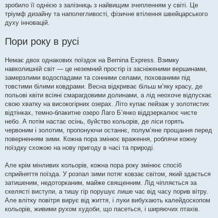
зробило її однією з залізниць з найвищим зчепленням у світі. Це
тріумф дизайну та наполегливості, фізичне втілення швейцарського
духу інновацій.
Пори року в русі
Немає двох однакових поїздок на Bernina Express. Взимку
навколишній світ — це неземний простір із засніженими вершинами,
замерзлими водоспадами та сонними селами, похованими під
товстими білими ковдрами. Весна відкриває більш м’яку красу, де
польові квіти всіяні смарагдовими долинами, а лід неохоче відпускає
свою хватку на високогірних озерах. Літо купає пейзаж у золотистих
відтінках, темно-блакитне озеро Лаго Б’янко віддзеркалює чисте
небо. А потім настає осінь, буйство кольорів, де ліси горять
червоним і золотим, пропонуючи останнє, полум’яне прощання перед
поверненням зими. Кожна пора змінює враження, роблячи кожну
поїздку схожою на нову пригоду в часі та природі.
Але крім мінливих кольорів, кожна пора року змінює спосіб
сприйняття поїзда. У розпал зими потяг ковзає світом, який здається
затишеним, недоторканим, майже священним. Лід чіпляється за
скелясті виступи, а тишу гір порушує лише час від часу порив вітру.
Але влітку повітря вирує від життя, і луки вибухають калейдоскопом
кольорів, живими рухом худоби, що пасеться, і ширяючих птахів.