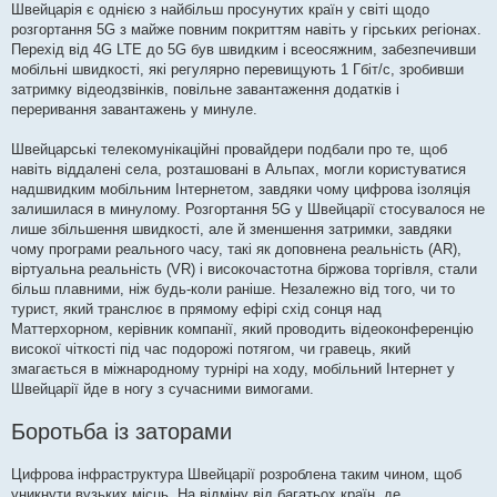
Швейцарія є однією з найбільш просунутих країн у світі щодо
розгортання 5G з майже повним покриттям навіть у гірських регіонах.
Перехід від 4G LTE до 5G був швидким і всеосяжним, забезпечивши
мобільні швидкості, які регулярно перевищують 1 Гбіт/с, зробивши
затримку відеодзвінків, повільне завантаження додатків і
переривання завантажень у минуле.
Швейцарські телекомунікаційні провайдери подбали про те, щоб
навіть віддалені села, розташовані в Альпах, могли користуватися
надшвидким мобільним Інтернетом, завдяки чому цифрова ізоляція
залишилася в минулому. Розгортання 5G у Швейцарії стосувалося не
лише збільшення швидкості, але й зменшення затримки, завдяки
чому програми реального часу, такі як доповнена реальність (AR),
віртуальна реальність (VR) і високочастотна біржова торгівля, стали
більш плавними, ніж будь-коли раніше. Незалежно від того, чи то
турист, який транслює в прямому ефірі схід сонця над
Маттерхорном, керівник компанії, який проводить відеоконференцію
високої чіткості під час подорожі потягом, чи гравець, який
змагається в міжнародному турнірі на ходу, мобільний Інтернет у
Швейцарії йде в ногу з сучасними вимогами.
Боротьба із заторами
Цифрова інфраструктура Швейцарії розроблена таким чином, щоб
уникнути вузьких місць. На відміну від багатьох країн, де