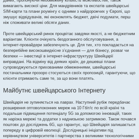
даних, пропонуючи необмежену кількість можливостей, також
вимагають високої ціни. Для мандрівників та експатів швейцарські
SIM-карти та плани роумінгу є одними з найдорожчих у Європі, що
змушує відвідувачів, які економлять бюджет, двічі подумати, перш
ніж споживати великі обсяги даних.
Проте швейцарський ринок процвітає завдяки якості, а не бюджетним
варіантам. Клієнти очікують бездоганного обслуговування, а
інтернет-провайдери забезпечують це. Для тих, хто покладається на
безперебійне високошвидкісне з’єднання — для бізнесу, розваг чи
безпеки — інвестиції в інтернет-інфраструктуру Швейцарії
виправдані. На відміну від деяких країн, де дешевші плани
супроводжуються прихованими обмеженнями, швейцарські
постачальники прозоро стосуються своїх пропозицій, гарантуючи, що
клієнти отримають саме те, за що вони платять.
Майбутнє швейцарського Інтернету
Швейцарія не зупиняється на лаврах. Наступний рубіж передбачає
розширення оптоволоконних мереж на 10 Гбіт/с по всій країні та
подальше підвищення потенціалу 5G за допомогою інновацій, таких
як нарізка мережі та додатки з наднизькою затримкою. Також почався
поштовх до досліджень 6G, що гарантує, що Швейцарія залишається
попереду в цифровій еволюції. Дослідницькі ініціативи під
керівництвом університетів і партнерства з великими технологічними