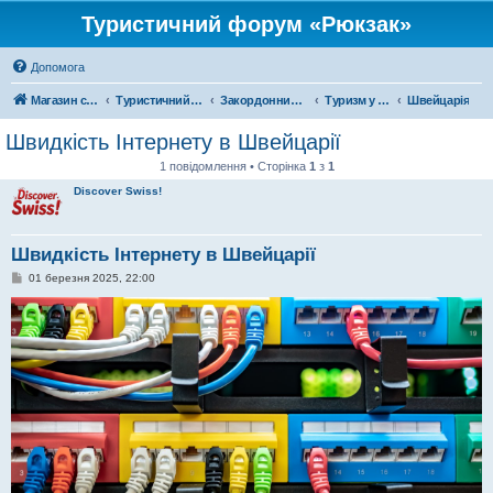
Туристичний форум «Рюкзак»
Допомога
Магазин спорядження
Туристичний форум «Рюкзак»
Закордонний туризм
Туризм у Європі
Швейцарія
Швидкість Інтернету в Швейцарії
1 повідомлення • Сторінка
1
з
1
Discover Swiss!
Швидкість Інтернету в Швейцарії
П
01 березня 2025, 22:00
о
в
і
д
о
м
л
е
н
н
я