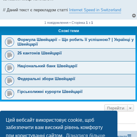
// Даний текст є перекладом статті
Internet Speed in Switzerland
1 повідомлення • Сторінка
1
з
1
Схожі теми
Формула Швейцарії – Що робить її успішною? | Українці у
Швейцарії
26 кантонів Швейцарії
Національний банк Швейцарії
Федеральні збори Швейцарії
Гірськолижні курорти Швейцарії
Перейти
Цей вебсайт використовує cookie, щоб
ХТО ЗАРАЗ ОНЛАЙН
забезпечити вам високий рівень комфорту
Зараз переглядають цей форум:
ClaudeBot [бот ШІ]
і 0 гостей
при користуванні сайтом.
Дізнатися більше
Магазин спорядження
Туристичний форум «Рюкзак»
Команда