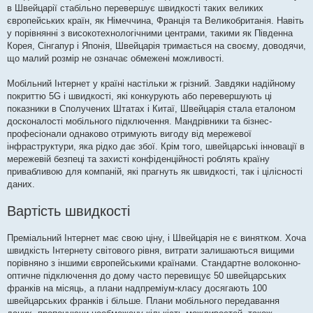
в Швейцарії стабільно перевершує швидкості таких великих
європейських країн, як Німеччина, Франція та Великобританія. Навіть
у порівнянні з високотехнологічними центрами, такими як Південна
Корея, Сінгапур і Японія, Швейцарія тримається на своєму, доводячи,
що малий розмір не означає обмежені можливості.
Мобільний Інтернет у країні настільки ж грізний. Завдяки надійному
покриттю 5G і швидкості, які конкурують або перевершують ці
показники в Сполучених Штатах і Китаї, Швейцарія стала еталоном
досконалості мобільного підключення. Мандрівники та бізнес-
професіонали однаково отримують вигоду від мережевої
інфраструктури, яка рідко дає збої. Крім того, швейцарські інновації в
мережевій безпеці та захисті конфіденційності роблять країну
привабливою для компаній, які прагнуть як швидкості, так і цілісності
даних.
Вартість швидкості
Преміальний Інтернет має свою ціну, і Швейцарія не є винятком. Хоча
швидкість Інтернету світового рівня, витрати залишаються вищими
порівняно з іншими європейськими країнами. Стандартне волоконно-
оптичне підключення до дому часто перевищує 50 швейцарських
франків на місяць, а плани надпреміум-класу досягають 100
швейцарських франків і більше. Плани мобільного передавання