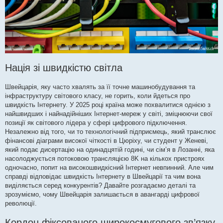
Нація зі швидкістю світла
Швейцарія, яку часто хвалять за її точне машинобудування та
інфраструктуру світового класу, не горить, коли йдеться про
швидкість Інтернету. У 2025 році країна може похвалитися однією з
найшвидших і найнадійніших Інтернет-мереж у світі, зміцнюючи свої
позиції як світового лідера у сфері цифрового підключення.
Незалежно від того, чи то технологічний підприємець, який транслює
фінансові діаграми високої чіткості в Цюріху, чи студент у Женеві,
який подає дисертацію на одинадцятій годині, чи сім’я в Лозанні, яка
насолоджується потоковою трансляцією 8K на кількох пристроях
одночасно, попит на високошвидкісний Інтернет невпинний. Але чим
справді відповідає швидкість Інтернету в Швейцарії та чим вона
виділяється серед конкурентів? Давайте розгадаємо деталі та
зрозуміємо, чому Швейцарія залишається в авангарді цифрової
революції.
Кордон фіксованого широкосмугового зв’язку