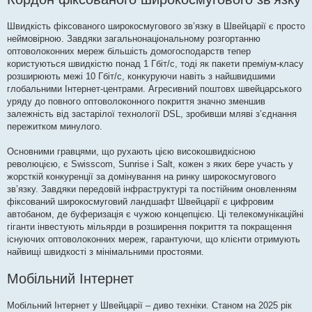
Швидкість фіксованого широкосмугового зв’язку в Швейцарії є просто
неймовірною. Завдяки загальнонаціональному розгортанню
оптоволоконних мереж більшість домогосподарств тепер
користуються швидкістю понад 1 Гбіт/с, тоді як пакети преміум-класу
розширюють межі 10 Гбіт/с, конкуруючи навіть з найшвидшими
глобальними Інтернет-центрами. Агресивний поштовх швейцарського
уряду до повного оптоволоконного покриття значно зменшив
залежність від застарілої технології DSL, зробивши мляві з’єднання
пережитком минулого.
Основними гравцями, що рухають цією високошвидкісною
революцією, є Swisscom, Sunrise і Salt, кожен з яких бере участь у
жорсткій конкуренції за домінування на ринку широкосмугового
зв’язку. Завдяки передовій інфраструктурі та постійним оновленням
фіксований широкосмуговий ландшафт Швейцарії є цифровим
автобаном, де буферизація є чужою концепцією. Ці телекомунікаційні
гіганти інвестують мільярди в розширення покриття та покращення
існуючих оптоволоконних мереж, гарантуючи, що клієнти отримують
найвищі швидкості з мінімальними простоями.
Мобільний Інтернет
Мобільний Інтернет у Швейцарії – диво техніки. Станом на 2025 рік