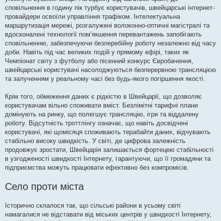
сповільнення в годину пік турбує користувачів, швейцарські інтернет-
провайдери освоїли управління трафіком. Інтелектуальна
маршрутизація мережі, розгалужені волоконно-оптичні магістралі та
вдосконалені технології пом’якшення перевантажень запобігають
сповільненню, забезпечуючи безперебійну роботу незалежно від часу
доби. Навіть під час великих подій у прямому ефірі, таких як
Чемпіонат світу з футболу або пісенний конкурс Євробачення,
швейцарські користувачі насолоджуються безперервною трансляцією
та залученням у реальному часі без будь-якого погіршення якості.
Крім того, обмеження даних є рідкістю в Швейцарії, що дозволяє
користувачам вільно споживати вміст. Безлімітні тарифні плани
домінують на ринку, що полегшує трансляцію, ігри та віддалену
роботу. Відсутність троттлінгу означає, що навіть досвідчені
користувачі, які щомісяця споживають терабайти даних, відчувають
стабільно високу швидкість. У світі, де цифрова залежність
продовжує зростати, Швейцарія залишається фортецею стабільності
в узгодженості швидкості Інтернету, гарантуючи, що її громадяни та
підприємства можуть працювати ефективно без компромісів.
Село проти міста
Історично склалося так, що сільські райони в усьому світі
намагалися не відставати від міських центрів у швидкості Інтернету,