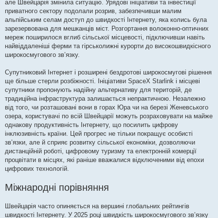
але Швейцарія змінила ситуацію. Урядові ініціативи та інвестиції
приватного сектору подолали розрив, забезпечивши малим
альпійським селам доступ до швидкості Інтернету, яка колись була
зарезервована для мешканців міст. Розгортання волоконно-оптичних
мереж поширилося вглиб сільської місцевості, підключивши навіть
найвіддаленіші ферми та гірськолижні курорти до високошвидкісного
широкосмугового зв’язку.
Супутниковий Інтернет і розширені бездротові широкосмугові рішення
ще більше стерли розбіжності. Ініціативи SpaceX Starlink і місцеві
супутники пропонують надійну альтернативу для територій, де
традиційна інфраструктура залишається непрактичною. Незалежно
від того, чи розташовані вони в горах Юра чи на березі Женевського
озера, користувачі по всій Швейцарії можуть розраховувати на майже
однакову продуктивність Інтернету, що посилить цифрову
інклюзивність країни. Цей прогрес не тільки покращує особисті
зв’язки, але й сприяє розвитку сільської економіки, дозволяючи
дистанційній роботі, цифровому туризму та електронній комерції
процвітати в місцях, які раніше вважалися відключеними від епохи
цифрових технологій.
Міжнародні порівняння
Швейцарія часто опиняється на вершині глобальних рейтингів
швидкості Інтернету. У 2025 році швидкість широкосмугового зв’язку