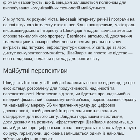
фірмами гарантують, що Швейцарія залишається полігоном для
випробування комунікаційних технологій майбутнього.
У міру того, як розумні міста, інновації Інтернету речей і програми на
основі штучного інтелекту стають все більш поширеними, магістраль
високошвидкісного Інтернету в Швейцарії й надалі залишатиметься
опорою технологічного прогресу. Безпілотні автомобілі, досягнення
телемедицини та хмарні обчислення в режимі реального часу
виграють від потужної інфраструктури країни. У світі, де зв’язок
диктує конкурентоспроможність, Швейцарія не просто не відстає —
вона є лідером, подаючи приклад для решти світу.
Майбутні перспективи
Швидкість Інтернету в Швейцарії залежить не лише від цифр; це про
екосистему, розроблену для продуктивності, надійності та
перспективності. Незалежно від того, чи йдеться про надзвичайно
швидкий фіксований широкосмуговий зв’язок, широко розповсюджену
та наднадійну мережу 5G чи прагнення уряду до цифрової
досконалості, швейцарський Інтернет залишається золотим
стандартом для всього світу. Завдяки подальшим інвестиціям,
дослідженням та розвитку інфраструктури Швейцарія доводить, що
коли йдеться про цифрові магістралі, швидкість і точність йдуть рука
об руку, гарантуючи, що країна залишається одним із найбільш
зв’язаних місць на планеті.