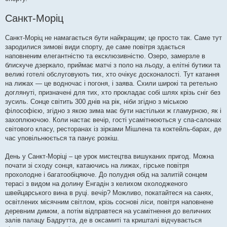
Санкт-Моріц
Санкт-Моріц не намагається бути найкращим; це просто так. Саме тут
зародилися зимові види спорту, де саме повітря здається
наповненим елегантністю та ексклюзивністю. Озеро, замерзле в
блискуче дзеркало, приймає матчі з поло на льоду, а елітні бутики та
великі готелі обслуговують тих, хто очікує досконалості. Тут катання
на лижах — це водночас і погоня, і заява. Схили широкі та ретельно
доглянуті, призначені для тих, хто прокладає собі шлях крізь сніг без
зусиль. Сонце світить 300 днів на рік, ніби згідно з міською
філософією, згідно з якою зима має бути настільки ж гламурною, як і
захоплюючою. Коли настає вечір, гості усамітнюються у спа-салонах
світового класу, ресторанах із зірками Мішлена та коктейль-барах, де
час уповільнюється та панує розкіш.
День у Санкт-Моріці – це урок мистецтва вишуканих пригод. Можна
почати зі сходу сонця, катаючись на лижах, гірське повітря
прохолодне і багатообіцяюче. До полудня обід на залитій сонцем
терасі з видом на долину Енгадін з келихом охолодженого
швейцарського вина в руці. вечір? Можливо, покатайтеся на санях,
освітлених місячним світлом, крізь соснові ліси, повітря наповнене
деревним димом, а потім відправтеся на усамітнення до величних
залів палацу Бадрутта, де в оксамиті та кришталі відчувається