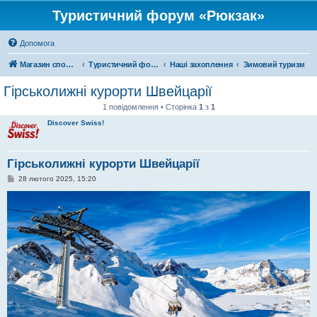
Туристичний форум «Рюкзак»
Допомога
Магазин спорядження
Туристичний форум «Рюкзак»
Наші захоплення
Зимовий туризм
Гірськолижні курорти Швейцарії
1 повідомлення • Сторінка
1
з
1
Discover Swiss!
Гірськолижні курорти Швейцарії
П
28 лютого 2025, 15:20
о
в
і
д
о
м
л
е
н
н
я