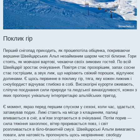
Поклик гір
Перший снігопад приходить, як прошепотіла обіцянка, покриваючи
вершини Швейцарських Альп незайманим шаром чистої білизни. Гори
стоять, як мовчазні вартові, чекаючи своїх зимових гостей. По всій
Швейцарії зростає очікування. Повітря стає прозорішим, запах сосни
стає гострішим, а звук лиж, що нарізають свіжий порошок, відлунює
долинами. Є щось первинне в поклику гір, тяга, яку кожен лижник і
сноубордист відчуває глибоко в собі. Високогірні курорти оживають,
сліпуче поєднання сили природи та людської винахідливості, кожен з
яких пропонує унікальну інтерпретацію альпійських пригод.
Є момент, якраз перед першим спуском у сезоні, коли час, здається,
затамував подих. Лижі стають на місце з клацанням, палиці
впиваються в сніг, а м’язи згортаються в очікуванні. Потім порив —
сила тяжіння захоплює, вітер проривається повз, і світ
розпливається в біло-блакитній смузі. Швейцарські Альпи вимагають
поваги, але натомість пропонують щось незрівнянне: свободу