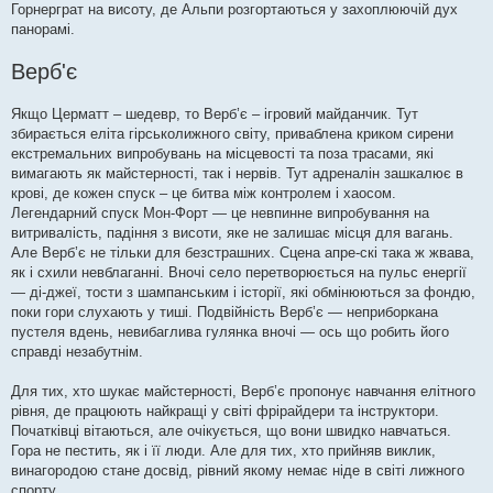
Горнерграт на висоту, де Альпи розгортаються у захоплюючій дух
панорамі.
Верб'є
Якщо Церматт – шедевр, то Верб’є – ігровий майданчик. Тут
збирається еліта гірськолижного світу, приваблена криком сирени
екстремальних випробувань на місцевості та поза трасами, які
вимагають як майстерності, так і нервів. Тут адреналін зашкалює в
крові, де кожен спуск – це битва між контролем і хаосом.
Легендарний спуск Мон-Форт — це невпинне випробування на
витривалість, падіння з висоти, яке не залишає місця для вагань.
Але Верб’є не тільки для безстрашних. Сцена апре-скі така ж жвава,
як і схили невблаганні. Вночі село перетворюється на пульс енергії
— ді-джеї, тости з шампанським і історії, які обмінюються за фондю,
поки гори слухають у тиші. Подвійність Верб’є — неприборкана
пустеля вдень, невибаглива гулянка вночі — ось що робить його
справді незабутнім.
Для тих, хто шукає майстерності, Верб’є пропонує навчання елітного
рівня, де працюють найкращі у світі фрірайдери та інструктори.
Початківці вітаються, але очікується, що вони швидко навчаться.
Гора не пестить, як і її люди. Але для тих, хто прийняв виклик,
винагородою стане досвід, рівний якому немає ніде в світі лижного
спорту.