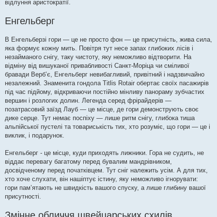
відлуння аристократії.
Енгельберг
В Енгельберзі гори — це не просто фон — це присутність, жива сила,
яка формує кожну мить. Повітря тут несе запах глибоких лісів і
незайманого снігу, таку чистоту, яку неможливо відтворити. На
відміну від вишуканої привабливості Санкт-Моріца чи сміливої ​​
бравади Верб’є, Енгельберг невибагливий, привітний і надзвичайно
незалежний. Знаменита гондола Titlis Rotair обертає своїх пасажирів
під час підйому, відкриваючи постійно мінливу панораму зубчастих
вершин і розлогих долин. Легенда серед фрірайдерів —
позатрасовий заїзд Лауб — це місце, де гори демонструють своє
дике серце. Тут немає поспіху — лише ритм снігу, глибока тиша
альпійської пустелі та товариськість тих, хто розуміє, що гори — це і
виклик, і подарунок.
Енгельберг - це місце, куди приходять лижники. Гора не судить, не
віддає перевагу багатому перед бувалим мандрівником,
досвідченому перед початківцем. Тут сніг належить усім. А для тих,
хто хоче слухати, він нашіптує істину, яку неможливо ігнорувати:
гори пам’ятають не швидкість вашого спуску, а лише глибину вашої
присутності.
Змінне обличчя швейцарських схилів