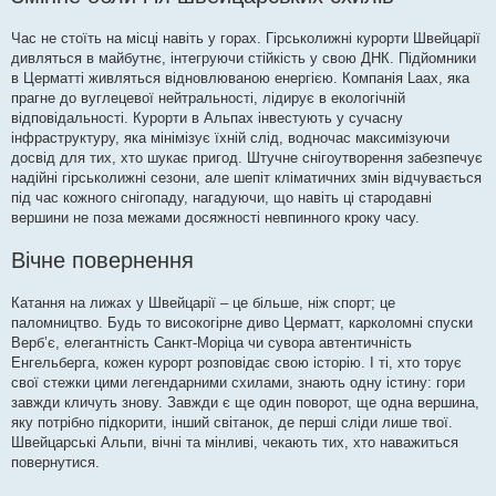
Час не стоїть на місці навіть у горах. Гірськолижні курорти Швейцарії
дивляться в майбутнє, інтегруючи стійкість у свою ДНК. Підйомники
в Церматті живляться відновлюваною енергією. Компанія Laax, яка
прагне до вуглецевої нейтральності, лідирує в екологічній
відповідальності. Курорти в Альпах інвестують у сучасну
інфраструктуру, яка мінімізує їхній слід, водночас максимізуючи
досвід для тих, хто шукає пригод. Штучне снігоутворення забезпечує
надійні гірськолижні сезони, але шепіт кліматичних змін відчувається
під час кожного снігопаду, нагадуючи, що навіть ці стародавні
вершини не поза межами досяжності невпинного кроку часу.
Вічне повернення
Катання на лижах у Швейцарії – це більше, ніж спорт; це
паломництво. Будь то високогірне диво Церматт, карколомні спуски
Верб’є, елегантність Санкт-Моріца чи сувора автентичність
Енгельберга, кожен курорт розповідає свою історію. І ті, хто торує
свої стежки цими легендарними схилами, знають одну істину: гори
завжди кличуть знову. Завжди є ще один поворот, ще одна вершина,
яку потрібно підкорити, інший світанок, де перші сліди лише твої.
Швейцарські Альпи, вічні та мінливі, чекають тих, хто наважиться
повернутися.