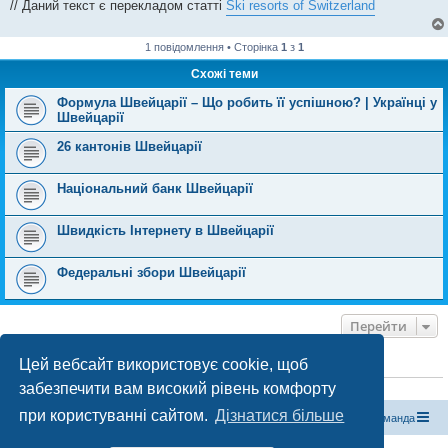
// Даний текст є перекладом статті
Ski resorts of Switzerland
1 повідомлення • Сторінка
1
з
1
Схожі теми
Формула Швейцарії – Що робить її успішною? | Українці у
Швейцарії
26 кантонів Швейцарії
Національний банк Швейцарії
Швидкість Інтернету в Швейцарії
Федеральні збори Швейцарії
Перейти
Цей вебсайт використовує cookie, щоб
ХТО ЗАРАЗ ОНЛАЙН
забезпечити вам високий рівень комфорту
Зараз переглядають цей форум:
ClaudeBot [бот ШІ]
і 1 гість
при користуванні сайтом.
Дізнатися більше
Магазин спорядження
Туристичний форум «Рюкзак»
Команда