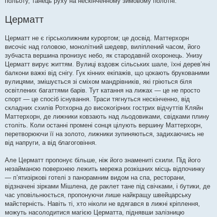
польоту, танець руху на нескінченному зимовому полотні.
Церматт
Церматт не є гірськолижним курортом; це досвід. Маттерхорн
височіє над головою, монолітний шедевр, виліплений часом, його
зубчаста вершина пронизує небо, як стародавній охоронець. Унизу
Церматт вирує життям. Вулиці вздовж сільських шале, їхні дерев’яні
балкони важкі від снігу. Гук кінних екіпажів, що цокають брукованими
вулицями, змішується зі сміхом мандрівників, які гріються біля
освітлених багаттями барів. Тут катання на лижах — це не просто
спорт — це спосіб існування. Траси тягнуться нескінченно, від
складних схилів Ротхорна до високогірних гострих відчуттів Кляйн
Маттерхорн, де лижники ковзають над льодовиками, свідками плину
століть. Коли останні промені сонця цілують вершину Маттерхорн,
перетворюючи її на золото, лижники зупиняються, задихаючись не
від напруги, а від благоговіння.
Але Церматт пропонує більше, ніж його знамениті схили. Під його
незайманою поверхнею лежить мережа розкішних місць відпочинку
— п’ятизіркові готелі з панорамним видом на спа, ресторани,
відзначені зірками Мішлена, де раклет тане під свічками, і бутики, де
час уповільнюється, пропонуючи лише найкращу швейцарську
майстерність. Навіть ті, хто ніколи не вдягався в лижні кріплення,
можуть насолодитися магією Церматта, піднявши залізницю