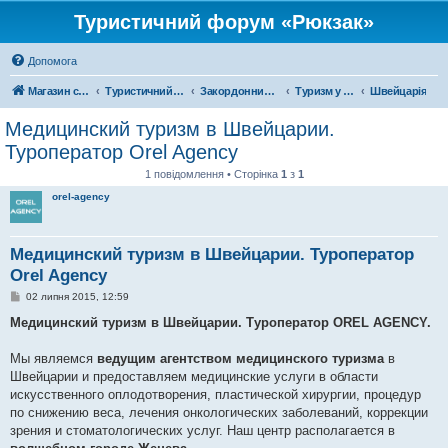
Туристичний форум «Рюкзак»
Допомога
Магазин спорядження
Туристичний форум «Рюкзак»
Закордонний туризм
Туризм у Європі
Швейцарія
Медицинский туризм в Швейцарии.
Туроператор Orel Agency
1 повідомлення • Сторінка
1
з
1
orel-agency
Медицинский туризм в Швейцарии. Туроператор
Orel Agency
П
02 липня 2015, 12:59
о
в
Медицинский туризм в Швейцарии. Туроператор OREL AGENCY.
і
д
о
Мы являемся
ведущим агентством медицинского туризма
в
м
Швейцарии и предоставляем медицинские услуги в области
л
е
искусственного оплодотворения, пластической хирургии, процедур
н
по снижению веса, лечения онкологических заболеваний, коррекции
н
я
зрения и стоматологических услуг. Наш центр располагается в