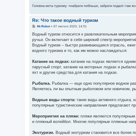
Головна мета туризму: «набрати побільше, забрати подалі і там все
Re: Что такое водный туризм
П
Mr.Robot
»
07 лютого 2023, 14:51
о
в
Водный туризм относится к развлекательным мероприяти
і
ручьи. Он включает в себя широкий спектр мероприятий,
д
о
Водный туризм – быстро развивающаяся отрасль, еже
м
водного туризма и то, как им можно наслаждаться:
л
е
н
Катание на лодках:
катание на лодках является одним
н
я
парусный спорт, катание на моторных лодках и рыбалк
яхт и другие средства для катания на лодках.
Рыбалка.
Рыбалка — еще одно популярное водное развл
Являетесь ли вы опытным рыболовом или новичком, р
Водные виды спорта:
такие виды активного отдыха, к
популярные туристические направления предлагают про
Мероприятия на пляже:
пляжи являются популярным м
и пляжный волейбол. Многие популярные пляжные напр
Экотуризм.
Водный экотуризм становится все более п