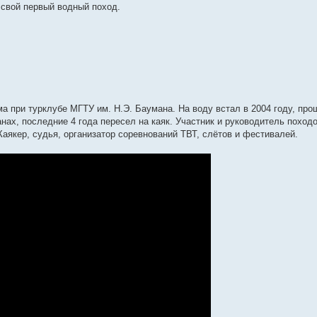
 свой первый водный поход.
а при турклубе МГТУ им. Н.Э. Баумана. На воду встал в 2004 году, про
нах, последние 4 года пересел на каяк. Участник и руководитель походо
аякер, судья, организатор соревнований ТВТ, слётов и фестивалей.