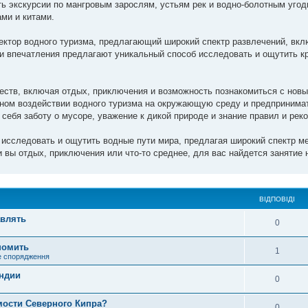
ь экскурсии по мангровым зарослям, устьям рек и водно-болотным угод
ми и китами.
ектор водного туризма, предлагающий широкий спектр развлечений, вк
ти впечатления предлагают уникальный способ исследовать и ощутить к
ств, включая отдых, приключения и возможность познакомиться с новы
ном воздействии водного туризма на окружающую среду и предпринима
себя заботу о мусоре, уважение к дикой природе и знание правил и рек
исследовать и ощутить водные пути мира, предлагая широкий спектр м
 вы отдых, приключения или что-то среднее, для вас найдется занятие 
ВІДПОВІДІ
авлять
0
ономить
1
е спорядження
яндии
0
мости Северного Кипра?
0