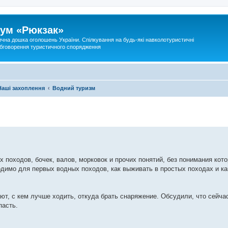
ум «Рюкзак»
ична дошка оголошень України. Спілкування на будь-які навколотуристичні
 обговорення туристичного спорядження
Наші захоплення
Водний туризм
х походов, бочек, валов, морковок и прочих понятий, без понимания кот
одимо для первых водных походов, как выживать в простых походах и ка
ют, с кем лучше ходить, откуда брать снаряжение. Обсудили, что сейча
пасть.