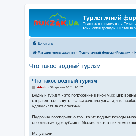
Туристичний фор
Подорожі по всьому світу. Турист
теми, обмін досвідом. Огляди та
Допомога
Магазин спорядження
Туристичний форум «Рюкзак»
Что такое водный туризм
Что такое водный туризм
П
Admin
»
30 травня 2021, 20:27
о
в
Водный туризм - это погружение в иной мир: мир водны
і
отправляться в путь. На встрече мы узнали, что необх
д
о
удовольствие от сложных.
м
л
е
Подробно поговорили о том, какие водные походы быва
н
спортивным турклубами в Москве и как в них можно по
н
я
Мы узнали: