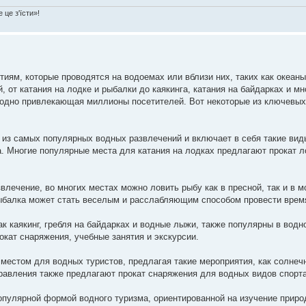
 це з'їсти»!
ям, которые проводятся на водоемах или вблизи них, таких как океаны,
 от катания на лодке и рыбалки до каякинга, катания на байдарках и мно
годно привлекающая миллионы посетителей. Вот некоторые из ключевых
 из самых популярных водных развлечений и включает в себя такие вид
а. Многие популярные места для катания на лодках предлагают прокат л
ечение, во многих местах можно ловить рыбу как в пресной, так и в м
ыбалка может стать веселым и расслабляющим способом провести время
ак каякинг, гребля на байдарках и водные лыжи, также популярны в водн
кат снаряжения, учебные занятия и экскурсии.
естом для водных туристов, предлагая такие мероприятия, как солнеч
авления также предлагают прокат снаряжения для водных видов спорта
опулярной формой водного туризма, ориентированной на изучение приро