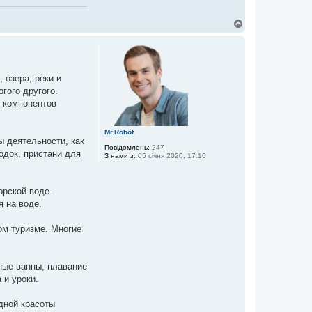
Д
о
г
о
р
и
 озера, реки и
гого другого.
 компонентов
Mr.Robot
ы деятельности, как
Повідомлень:
247
одок, пристани для
З нами з:
05 січня 2020, 17:16
орской воде.
 на воде.
ом туризме. Многие
ные ванны, плавание
 и уроки.
дной красоты