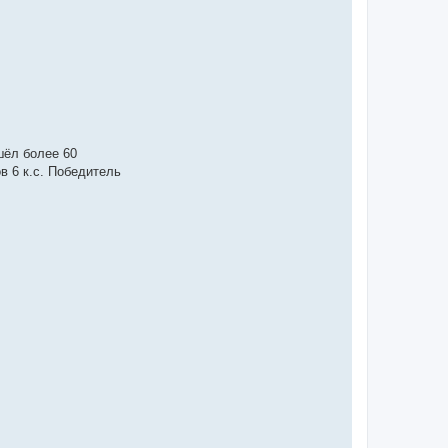
шёл более 60
в 6 к.с. Победитель