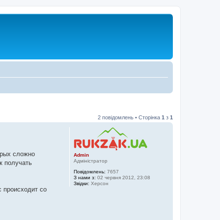
2 повідомлень • Сторінка
1
з
1
орых сложно
Admin
Адміністратор
к получать
Повідомлень:
7657
З нами з:
02 червня 2012, 23:08
Звідки:
Херсон
с происходит со