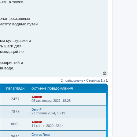
ьям, а также
лючая роскошные
расоту водных путей
ми культурами и
ть шаги для
омендаций по
ероприятий и
на воде.
Д
о
2 повідомлень • Сторінка
1
з
1
г
о
ПЕРЕГЛЯДИ
ОСТАННЄ ПОВІДОМЛЕННЯ
р
и
Admin
2457
05 листопада 2021, 18:28
DenIIF
7877
22 травня 2024, 16:19
Admin
8863
14 квітня 2020, 22:14
CyprusRealt
2644