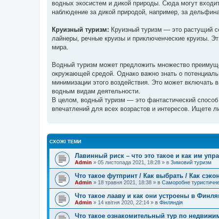
водных экосистем и дикой природы. Сюда могут входит
наблюдение за дикой природой, например, за дельфина
Круизный туризм:
Круизный туризм — это растущий с
лайнеры, речные круизы и приключенческие круизы. Э
мира.
Водный туризм может предложить множество преимуще
окружающей средой. Однако важно знать о потенциаль
минимизации этого воздействия. Это может включать в 
водным видам деятельности.
В целом, водный туризм — это фантастический способ 
впечатлений для всех возрастов и интересов. Ищете ли
СХОЖІ ТЕМИ
Лавинный риск – что это такое и как им упр
Admin
»
05 листопада 2021, 18:28
» в
Зимовий туризм
Что такое футпринт / Как выбрать / Как сэк
Admin
»
18 травня 2021, 18:38
» в
Саморобне туристичн
Что такое лааву и как они устроены в Финл
Admin
»
14 квітня 2020, 22:14
» в
Фінляндія
Что такое ознакомительный тур по недвижи