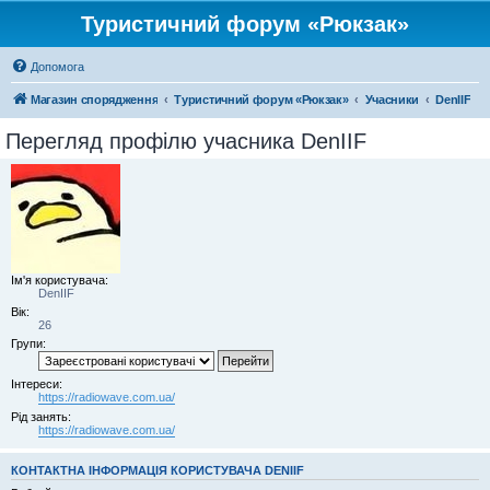
Туристичний форум «Рюкзак»
Допомога
Магазин спорядження
Туристичний форум «Рюкзак»
Учасники
DenIIF
Перегляд профілю учасника DenIIF
Ім'я користувача:
DenIIF
Вік:
26
Групи:
Інтереси:
https://radiowave.com.ua/
Рід занять:
https://radiowave.com.ua/
КОНТАКТНА ІНФОРМАЦІЯ КОРИСТУВАЧА DENIIF