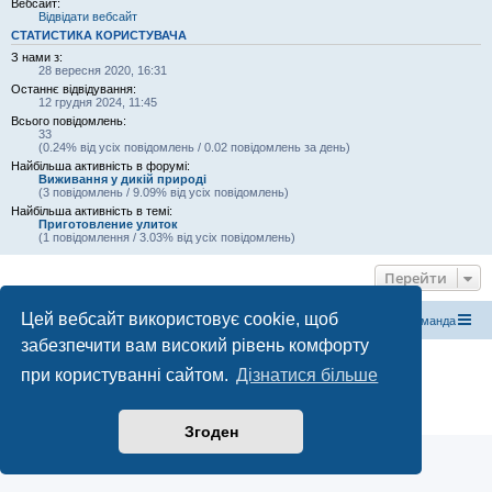
Вебсайт:
Відвідати вебсайт
СТАТИСТИКА КОРИСТУВАЧА
З нами з:
28 вересня 2020, 16:31
Останнє відвідування:
12 грудня 2024, 11:45
Всього повідомлень:
33
(0.24% від усіх повідомлень / 0.02 повідомлень за день)
Найбільша активність в форумі:
Виживання у дикій природі
(3 повідомлень / 9.09% від усіх повідомлень)
Найбільша активність в темі:
Приготовление улиток
(1 повідомлення / 3.03% від усіх повідомлень)
Перейти
Цей вебсайт використовує cookie, щоб
Магазин спорядження
Туристичний форум «Рюкзак»
Команда
забезпечити вам високий рівень комфорту
Працює на phpBB® Forum Software © phpBB Limited
при користуванні сайтом.
Дізнатися більше
Конфіденційність
|
Умови
Згоден