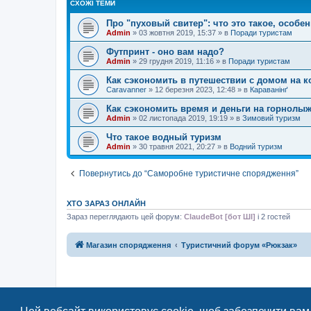
СХОЖІ ТЕМИ
Про "пуховый свитер": что это такое, особе
Admin
»
03 жовтня 2019, 15:37
» в
Поради туристам
Футпринт - оно вам надо?
Admin
»
29 грудня 2019, 11:16
» в
Поради туристам
Как сэкономить в путешествии с домом на к
Caravanner
»
12 березня 2023, 12:48
» в
Караванінґ
Как сэкономить время и деньги на горнолы
Admin
»
02 листопада 2019, 19:19
» в
Зимовий туризм
Что такое водный туризм
Admin
»
30 травня 2021, 20:27
» в
Водний туризм
Повернутись до “Саморобне туристичне спорядження”
ХТО ЗАРАЗ ОНЛАЙН
Зараз переглядають цей форум:
ClaudeBot [бот ШІ]
і 2 гостей
Магазин спорядження
Туристичний форум «Рюкзак»