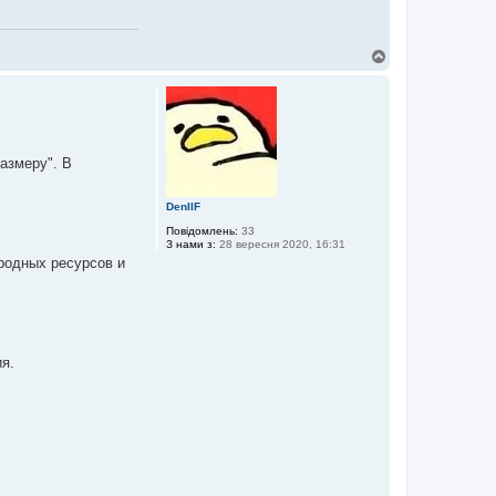
Д
о
г
о
р
и
размеру". В
DenIIF
Повідомлень:
33
З нами з:
28 вересня 2020, 16:31
родных ресурсов и
я.