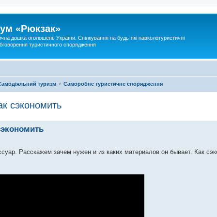
ум «Рюкзак»
ична дошка оголошень України. Спілкування на будь-які навколотуристичні
 обговорення туристичного спорядження
Самодіяльний туризм
Саморобне туристичне спорядження
ак сэкономить
 сэкономить
суар. Расскажем зачем нужен и из каких материалов он бывает. Как сэк