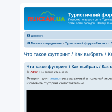
Туристичний фор
Подорожі по всьому світу. Турист
теми, обмін досвідом. Огляди та
Допомога
Магазин спорядження
Туристичний форум «Рюкзак»
Что такое футпринт / Как выбрать / К
Что такое футпринт / Как выбрать / Как
П
Admin
»
18 травня 2021, 18:38
о
в
Футпринт для
палатки
весьма важный и полезный аксес
і
изготовить футпринт самостоятельно.
д
о
м
л
е
н
н
я