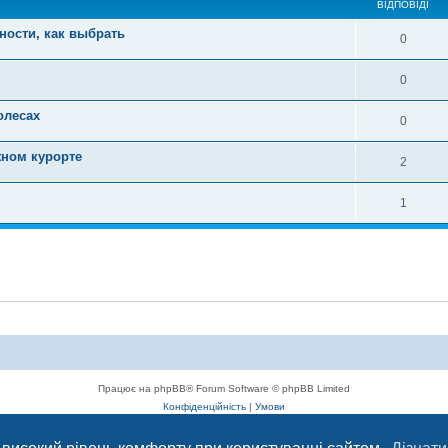
ВІДПОВІДІ
нности, как выбрать
0
0
олесах
0
жном курорте
2
1
Працює на phpBB® Forum Software © phpBB Limited
Конфіденційність
|
Умови