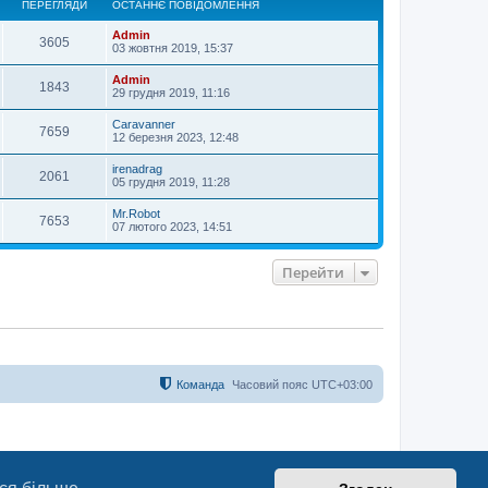
ПЕРЕГЛЯДИ
ОСТАННЄ ПОВІДОМЛЕННЯ
р
и
Admin
3605
03 жовтня 2019, 15:37
Admin
1843
29 грудня 2019, 11:16
Caravanner
7659
12 березня 2023, 12:48
irenadrag
2061
05 грудня 2019, 11:28
Mr.Robot
7653
07 лютого 2023, 14:51
Перейти
Команда
Часовий пояс
UTC+03:00