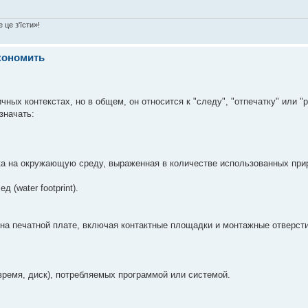
 це з'їсти»!
экономить
ичных контекстах, но в общем, он относится к "следу", "отпечатку" или "
значать:
ка на окружающую среду, выраженная в количестве использованных при
 (water footprint).
на печатной плате, включая контактные площадки и монтажные отверсти
ремя, диск), потребляемых программой или системой.