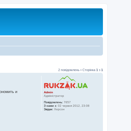
2 повідомлень • Сторінка
1
з
1
ономить и
Admin
Адміністратор
Повідомлень:
7657
З нами з:
02 червня 2012, 23:08
Звідки:
Херсон