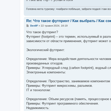
Головна мета туризму: «набрати побільше, забрати подалі і там все
Re: Что такое футпринт / Как выбрать / Как с
П
DenIIF
»
22 травня 2024, 16:19
о
в
Что такое футпринт?
і
Футпринт (footprint) – это термин, используемый в разл
д
о
зависимости от области применения, футпринт может о
м
л
е
Экологический футпринт:
н
н
я
Определение: Мера воздействия деятельности челове
произведенных отходов.
Примеры: Углеродный след (carbon footprint), водный след
Электронные компоненты:
Определение: Пространство, занимаемое компонентом 
Примеры: Футпринт микросхемы, разъемов.
IT и технологии:
Определение: Объем ресурсов (память, процессорное в
Примеры: Футпринт программного обеспечения.
Недвижимость: