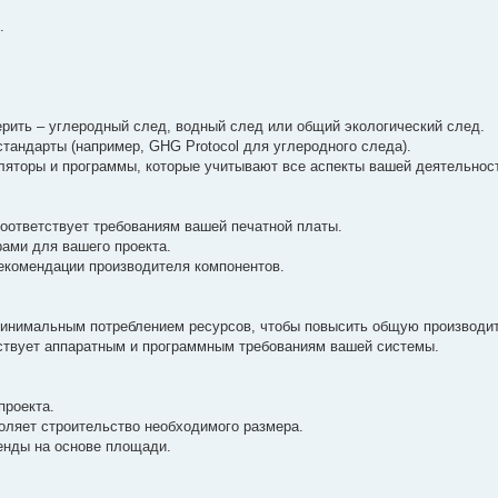
.
ерить – углеродный след, водный след или общий экологический след.
тандарты (например, GHG Protocol для углеродного следа).
яторы и программы, которые учитывают все аспекты вашей деятельнос
оответствует требованиям вашей печатной платы.
ами для вашего проекта.
екомендации производителя компонентов.
минимальным потреблением ресурсов, чтобы повысить общую производи
ствует аппаратным и программным требованиям вашей системы.
проекта.
воляет строительство необходимого размера.
енды на основе площади.