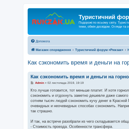
Туристичний фор
Подорожі по всьому світу. Турист
теми, обмін досвідом. Огляди та
Допомога
Магазин спорядження
Туристичний форум «Рюкзак»
Как сэкономить время и деньги на г
Как сэкономить время и деньги на гор
П
Admin
»
02 листопада 2019, 19:19
о
в
Кто лучше готовится, тот меньше платит. И хотя гор
і
сэкономить и отдохнуть заметно дешевле даже самого 
д
о
сотням тысяч людей сэкономить кучу денег в Красной 
м
очевидных и неочевидных способах сэкономить. Наприм
л
е
так страшно.
н
н
я
И так, на встрече разобрали из чего складывается об
- Стоимость проезда. Особенности трансфера.