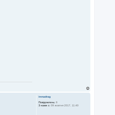
Д
о
г
irenadrag
о
р
Повідомлень:
6
З нами з:
09 жовтня 2017, 11:40
и