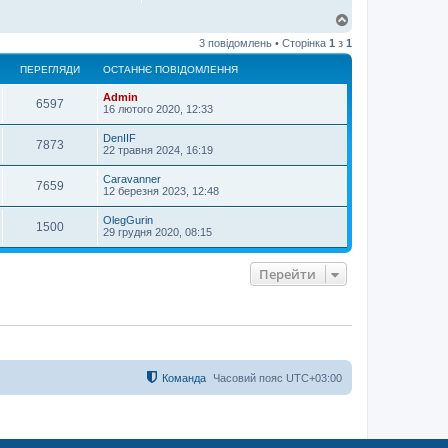
Д
о
3 повідомлень • Сторінка
1
з
1
г
о
ПЕРЕГЛЯДИ
ОСТАННЄ ПОВІДОМЛЕННЯ
р
и
Admin
6597
16 лютого 2020, 12:33
DenIIF
7873
22 травня 2024, 16:19
Caravanner
7659
12 березня 2023, 12:48
OlegGurin
1500
29 грудня 2020, 08:15
Перейти
Команда
Часовий пояс
UTC+03:00