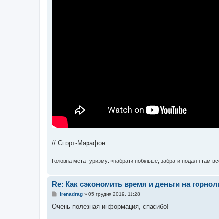
// Спорт-Марафон
Головна мета туризму: «набрати побільше, забрати подалі і там все
Re: Как сэкономить время и деньги на горно
П
irenadrag
»
05 грудня 2019, 11:28
о
в
Очень полезная информация, спасибо!
і
д