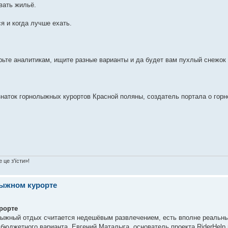
вать жильё.
ся и когда лучше ехать.
рьте аналитикам, ищите разные варианты и да будет вам пухлый снежок 
знаток горнолыжных курортов Красной поляны, создатель портала о гор
 це з'їсти»!
лыжном курорте
рорте
нолыжный отдых считается недешёвым развлечением, есть вполне реальн
бюджетного варианта. Евгений Маталыга, основатель проекта RiderHelp.