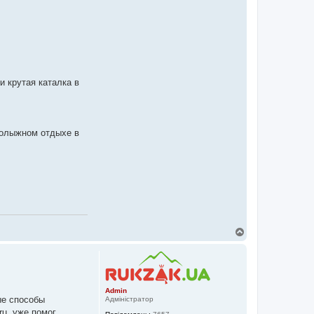
и крутая каталка в
нолыжном отдыхе в
Д
о
г
о
р
и
Admin
ые способы
Адміністратор
ru, уже помог