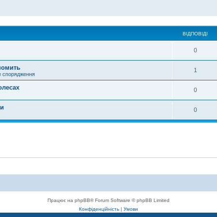
ВІДПОВІДІ
0
ономить
1
е спорядження
олесах
0
ии
0
Працює на phpBB® Forum Software © phpBB Limited
Конфіденційність
|
Умови