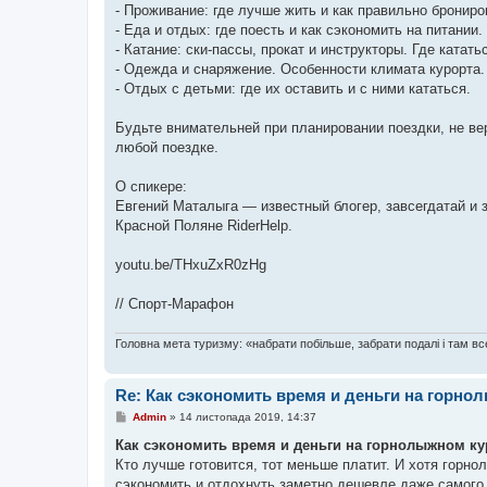
- Проживание: где лучше жить и как правильно брониро
- Еда и отдых: где поесть и как сэкономить на питании.
- Катание: ски-пассы, прокат и инструкторы. Где катать
- Одежда и снаряжение. Особенности климата курорта.
- Отдых с детьми: где их оставить и с ними кататься.
Будьте внимательней при планировании поездки, не ве
любой поездке.
О спикере:
Евгений Маталыга — известный блогер, завсегдатай и 
Красной Поляне RiderHelp.
youtu.be/THxuZxR0zHg
// Спорт-Марафон
Головна мета туризму: «набрати побільше, забрати подалі і там все
Re: Как сэкономить время и деньги на горно
П
Admin
»
14 листопада 2019, 14:37
о
в
Как сэкономить время и деньги на горнолыжном ку
і
Кто лучше готовится, тот меньше платит. И хотя гор
д
о
сэкономить и отдохнуть заметно дешевле даже самого 