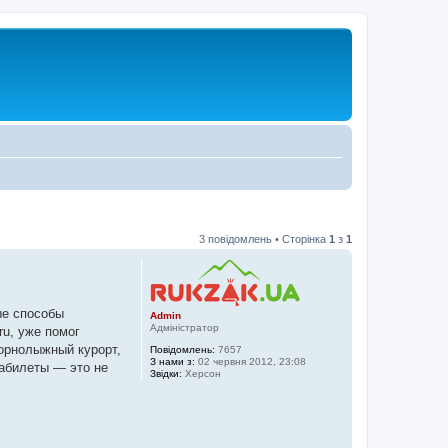
3 повідомлень • Сторінка
1
з
1
ые способы
Admin
Адміністратор
ru, уже помог
горнолыжный курорт,
Повідомлень:
7657
З нами з:
02 червня 2012, 23:08
иабилеты — это не
Звідки:
Херсон