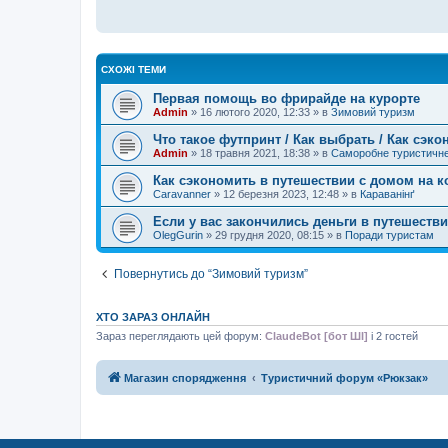
о
м
л
е
н
н
СХОЖІ ТЕМИ
я
Первая помощь во фрирайде на курорте
Admin
»
16 лютого 2020, 12:33
» в
Зимовий туризм
Что такое футпринт / Как выбрать / Как сэк
Admin
»
18 травня 2021, 18:38
» в
Саморобне туристичн
Как сэкономить в путешествии с домом на к
Caravanner
»
12 березня 2023, 12:48
» в
Караванінґ
Если у вас закончились деньги в путешеств
OlegGurin
»
29 грудня 2020, 08:15
» в
Поради туристам
Повернутись до “Зимовий туризм”
ХТО ЗАРАЗ ОНЛАЙН
Зараз переглядають цей форум:
ClaudeBot [бот ШІ]
і 2 гостей
Магазин спорядження
Туристичний форум «Рюкзак»