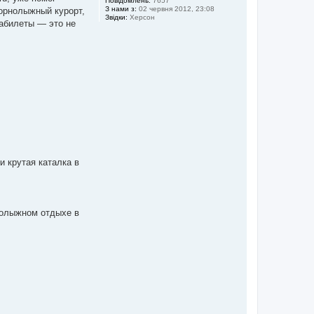
Повідомлень:
7657
З нами з:
02 червня 2012, 23:08
горнолыжный курорт,
Звідки:
Херсон
иабилеты — это не
и крутая каталка в
нолыжном отдыхе в