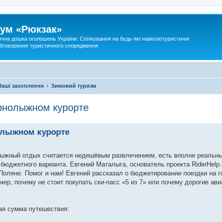
ум «Рюкзак»
ична дошка оголошень України. Спілкування на будь-які навколотуристичні
 обговорення туристичного спорядження
Наші захоплення
Зимовий туризм
орнолыжном курорте
нолыжном курорте
нолыжный отдых считается недешёвым развлечением, есть вполне реальн
бюджетного варианта. Евгений Маталыга, основатель проекта RiderHelp.
Поляне. Помог и нам! Евгений рассказал о бюджетировании поездки на 
ер, почему не стоит покупать ски-пасс «5 из 7» или почему дорогие ав
щая сумма путешествия: