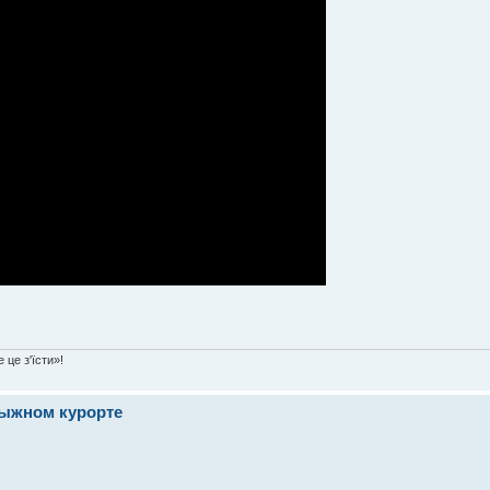
 це з'їсти»!
лыжном курорте