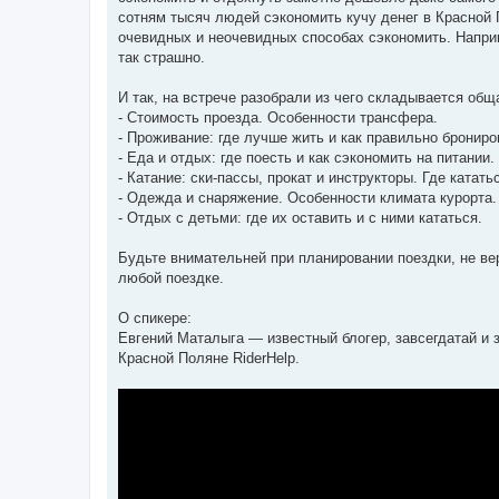
м
сотням тысяч людей сэкономить кучу денег в Красной 
л
е
очевидных и неочевидных способах сэкономить. Наприм
н
так страшно.
н
я
И так, на встрече разобрали из чего складывается об
- Стоимость проезда. Особенности трансфера.
- Проживание: где лучше жить и как правильно брониро
- Еда и отдых: где поесть и как сэкономить на питании.
- Катание: ски-пассы, прокат и инструкторы. Где катать
- Одежда и снаряжение. Особенности климата курорта.
- Отдых с детьми: где их оставить и с ними кататься.
Будьте внимательней при планировании поездки, не ве
любой поездке.
О спикере:
Евгений Маталыга — известный блогер, завсегдатай и 
Красной Поляне RiderHelp.