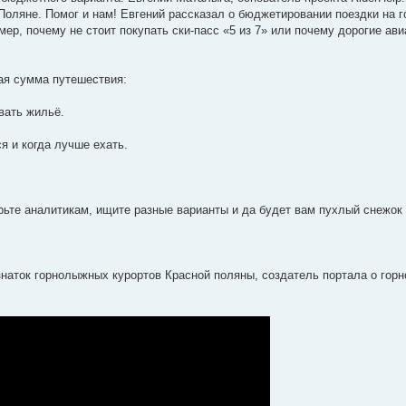
Поляне. Помог и нам! Евгений рассказал о бюджетировании поездки на 
ер, почему не стоит покупать ски-пасс «5 из 7» или почему дорогие ав
щая сумма путешествия:
вать жильё.
ся и когда лучше ехать.
рьте аналитикам, ищите разные варианты и да будет вам пухлый снежок 
знаток горнолыжных курортов Красной поляны, создатель портала о гор