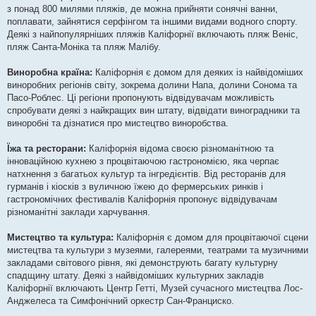
з понад 800 милями пляжів, де можна прийняти сонячні ванни,
поплавати, зайнятися серфінгом та іншими видами водного спорту.
Деякі з найпопулярніших пляжів Каліфорнії включають пляж Веніс,
пляж Санта-Моніка та пляж Малібу.
Виноробна країна:
Каліфорнія є домом для деяких із найвідоміших
виноробних регіонів світу, зокрема долини Напа, долини Сонома та
Пасо-Роблес. Ці регіони пропонують відвідувачам можливість
спробувати деякі з найкращих вин штату, відвідати виноградники та
виноробні та дізнатися про мистецтво виноробства.
Їжа та ресторани:
Каліфорнія відома своєю різноманітною та
інноваційною кухнею з процвітаючою гастрономією, яка черпає
натхнення з багатьох культур та інгредієнтів. Від ресторанів для
гурманів і кіосків з вуличною їжею до фермерських ринків і
гастрономічних фестивалів Каліфорнія пропонує відвідувачам
різноманітні заклади харчування.
Мистецтво та культура:
Каліфорнія є домом для процвітаючої сцени
мистецтва та культури з музеями, галереями, театрами та музичними
закладами світового рівня, які демонструють багату культурну
спадщину штату. Деякі з найвідоміших культурних закладів
Каліфорнії включають Центр Гетті, Музей сучасного мистецтва Лос-
Анджелеса та Симфонічний оркестр Сан-Франциско.