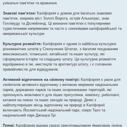
унікальні пам’ятки та враження.
Знакові пам’ятки:
Каліфорнія є домом для багатьох знакових
пам’яток, зокрема міст Золоті Ворота, острів Алькатрас, знак
Голлівуду та Діснейленд. Ці визначні пам’ятки є популярними
туристичними напрямками та часто є синонімами каліфорнійської та
американської культури.
Культурне розмаїття:
Каліфорнія є одним із найбільш культурно
різноманітних штатів у Сполучених Штатах, з багатим поєднанням
мексиканської, іспанської, китайської та інших культур, які
сформували історію та спадщину штату. Це культурне розмаїття
відображено в їжі, мистецтві та архітектурі штату, і є головною
привабливістю для відвідувачів.
Активний відпочинок на свіжому повітрі:
Каліфорнія є раєм для
любителів активного відпочинку з великою мережею національних
парків, державних парків та інших охоронюваних територій, які
пропонують можливості для піших прогулянок, кемпінгу, риболовлі,
катання на лижах та інших заходів на природі. Деякі з
найпопулярніших місць відпочинку на природі в Каліфорнії
включають Йосемітський національний парк, озеро Тахо та
національний парк Джошуа-Трі.
Пляжі:
Каліфорнія відома своєю приголомшливою береговою лінією