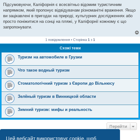
Підсумовуючи, Каліфорнія є всесвітньо відомим туристичним
напрямком, який пропонує відвідувачам різноманітні враження. Якщо
ви зацікавлені в пригодах на природі, культурних дослідженнях або
просто поніжитися на сонці на пляжі, у Каліфорнії кожному є що
запропонувати.
1 повідомлення • Сторінка
1
з
1
Схожі теми
Туризм на автомобиле в Грузии
Что такое водный туризм
Стоматологічний туризм з Європи до Вільнюсу
Зелёный туризм в Винницкой области
Зимний туризм: мифы и реальность
Перейти
Цей вебсайт використовує cookie, щоб
ХТО ЗАРАЗ ОНЛАЙН