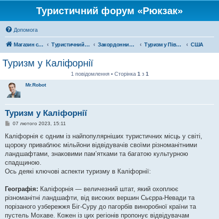
Туристичний форум «Рюкзак»
Допомога
Магазин спорядження
Туристичний форум «Рюкзак»
Закордонний туризм
Туризм у Північній Америці
США
Туризм у Каліфорнії
1 повідомлення • Сторінка
1
з
1
Mr.Robot
Туризм у Каліфорнії
П
07 лютого 2023, 15:11
о
в
Каліфорнія є одним із найпопулярніших туристичних місць у світі,
і
щороку приваблює мільйони відвідувачів своїми різноманітними
д
о
ландшафтами, знаковими пам’ятками та багатою культурною
м
спадщиною.
л
е
Ось деякі ключові аспекти туризму в Каліфорнії:
н
н
я
Географія:
Каліфорнія — величезний штат, який охоплює
різноманітні ландшафти, від високих вершин Сьєрра-Невади та
порізаного узбережжя Біг-Суру до пагорбів виноробної країни та
пустель Мохаве. Кожен із цих регіонів пропонує відвідувачам